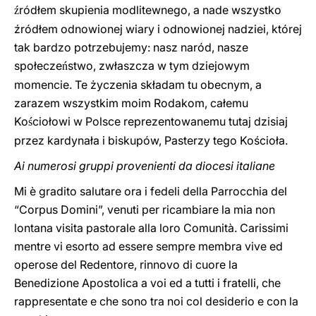
ródłem skupienia modlitewnego, a nade wszystko
ź
źródłem odnowionej wiary i odnowionej nadziei, której
tak bardzo potrzebujemy: nasz naród, nasze
społecze
stwo, zwłaszcza w tym dziejowym
ń
momencie. Te życzenia składam tu obecnym, a
zarazem wszystkim moim Rodakom, całemu
Ko
ciołowi w Polsce reprezentowanemu tutaj dzisiaj
ś
przez kardynała i biskupów, Pasterzy tego Kościoła.
Ai numerosi gruppi provenienti da diocesi italiane
Mi è gradito salutare ora i fedeli della Parrocchia del
“Corpus Domini”, venuti per ricambiare la mia non
lontana visita pastorale alla loro Comunità. Carissimi
mentre vi esorto ad essere sempre membra vive ed
operose del Redentore, rinnovo di cuore la
Benedizione Apostolica a voi ed a tutti i fratelli, che
rappresentate e che sono tra noi col desiderio e con la