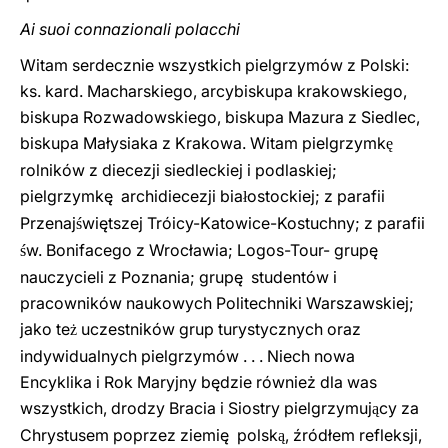
Ai suoi connazionali polacchi
Witam serdecznie wszystkich pielgrzymów z Polski:
ks. kard. Macharskiego, arcybiskupa krakowskiego,
biskupa Rozwadowskiego, biskupa Mazura z Siedlec,
biskupa Małysiaka z Krakowa. Witam pielgrzymk
ę
rolników z diecezji siedleckiej i podlaskiej;
pielgrzymkę archidiecezji bia
ostockiej; z parafii
ł
Przenaj
więtszej Tróicy-Katowice-Kostuchny; z parafii
ś
w. Bonifacego z Wrocławia; Logos-Tour- grupę
ś
nauczycieli z Poznania; grupę studentów i
pracowników naukowych Politechniki Warszawskiej;
jako te
uczestników grup turystycznych oraz
ż
indywidualnych pielgrzymów . . . Niech nowa
Encyklika i Rok Maryjny będzie również dla was
wszystkich, drodzy Bracia i Siostry pielgrzymuj
cy za
ą
Chrystusem poprzez ziemię polsk
, źródłem refleksji,
ą