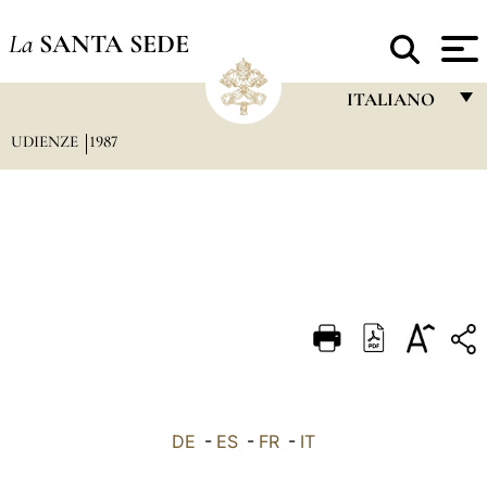
La
SANTA SEDE
ITALIANO
UDIENZE
1987
FRANÇAIS
ENGLISH
ITALIANO
PORTUGUÊS
ESPAÑOL
DEUTSCH
POLSKI
العربيّة
DE
-
ES
-
FR
-
IT
中文