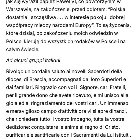
jak się wyraził papież Paweł VI, co powtórzyłem w
Warszawie, na zakończenie, przed odlotem: “Polska
dostatnia i szczęśliwa . . . w interesie pokoju i dobrej
współpracy miedzy narodami Europy”. To są życzenia,
które dzisiaj, po zako
czeniu moich odwiedzin w
ń
Polsce, kieruję do wszystkich rodaków w Polsce i na
całym świecie.
Ad alcuni gruppi italiani
Rivolgo un cordaile saluto ai novelli Sacerdoti della
diocesi di Brescia, accompagnati dai loro Superiori e
dai familiari. Ringrazio con voi il Signore, cari Fratelli,
per il grande dono che avete ricevuto, e mi unisco alla
gioia ed al ringraziamento dei vostri cari. Un immenso
e meraviglioso campo d’attività ora vi si apre dinanzi,
che richiederà tutto il vostro impegno, tutta la vostra
dedizione: conquistare le anime al regno di Cristo,
purificarle e santificarle con i Sacramenti da Lui istituiti.