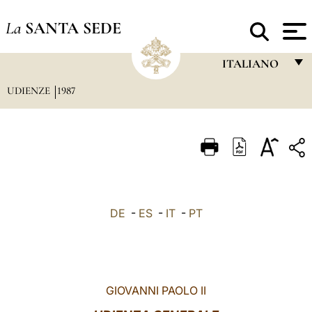
La
SANTA SEDE
ITALIANO
UDIENZE
1987
FRANÇAIS
ENGLISH
ITALIANO
PORTUGUÊS
ESPAÑOL
DE
-
ES
-
IT
-
PT
DEUTSCH
POLSKI
العربيّة
GIOVANNI PAOLO II
中文