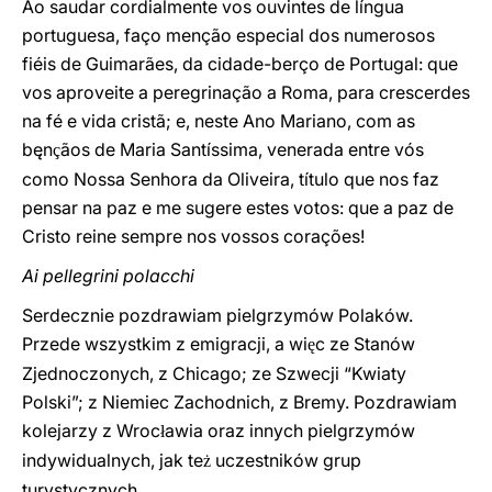
Ao saudar cordialmente vos ouvintes de língua
portuguesa, faço menção especial dos numerosos
fiéis de Guimarães, da cidade-berço de Portugal: que
vos aproveite a peregrinação a Roma, para crescerdes
na fé e vida cristã; e, neste Ano Mariano, com as
bęn
ãos de Maria Santíssima, venerada entre vós
ç
como Nossa Senhora da Oliveira, título que nos faz
pensar na paz e me sugere estes votos: que a paz de
Cristo reine sempre nos vossos corações!
Ai pellegrini polacchi
Serdecznie pozdrawiam pielgrzymów Polaków.
Przede wszystkim z emigracji, a
w
i
c ze Stanów
ę
Zjednoczonych, z Chicago; ze Szwecji “Kwiaty
Polski”; z Niemiec Zachodnich, z Bremy. Pozdrawiam
kolejarzy z Wroc
a
wia
oraz innych pielgrzymów
ł
indywidualnych, jak te
uczestników grup
ż
turystycznych.