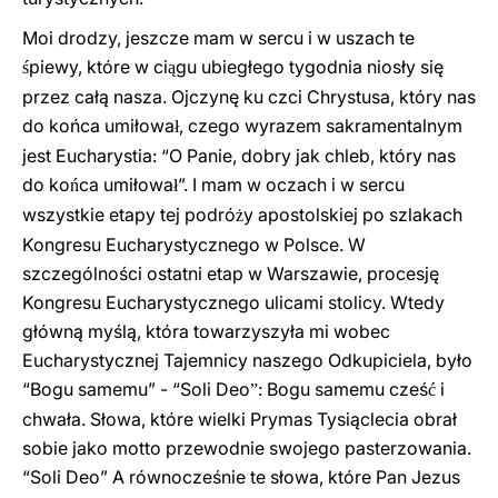
Moi drodzy, jeszcze mam w sercu i w uszach te
piewy, które w ci
gu ubiegłego tygodnia niosły się
ś
ą
przez całą nasza. Ojczynę ku czci Chrystusa, który nas
do końca umiłowa
, czego wyrazem sakramentalnym
ł
jest Eucharystia: “O Panie, dobry jak chleb, który nas
do ko
ca umiłowa
”. I mam w oczach i w sercu
ń
ł
wszystkie etapy tej podró
y apostolskiej po szlakach
ż
Kongresu Eucharystycznego w Polsce. W
szczególności ostatni etap w Warszawie, procesję
Kongresu Eucharystycznego ulicami stolicy. Wtedy
główną myślą, która towarzyszyła mi wobec
Eucharystycznej Tajemnicy naszego Odkupiciela, było
“Bogu samemu” - “Soli Deo
: Bogu samemu cześ
i
”
ć
chwała. Słowa, które wielki Prymas Tysiąclecia obrał
sobie jako motto przewodnie swojego pasterzowania.
“Soli Deo” A równocześnie te słowa, które Pan Jezus