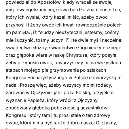
powiedział do Apostołów, kiedy wracali ze swojej
misji ewangelizacyjnej, słowa bardzo znamienne: Ten,
który ich wysła
, który kazał im iść, ażeby owoc
ł
przynosili i żeby owoc ich trwał, równocześnie polecił
im pami
ta
, iż “słudzy nieużyte
c
zni jesteśmy, cośmy
ę
ć
mieli uczynić, tośmy uczynili”. I te dwie myśli naczelne:
świadectwo służby, świadectwo sługi nieużytecznego
oraz głęboka wiara w łaskę Chrystusa, który posyła,
żeby przynosić owoc, towarzyszyły mi na wszystkich
etapach mojego pielgrzymowania po szlakach
Kongresu Eucharystycznego w Polsce i towarzyszą mi
nadal. Proszę więc, ażeby wszyscy moim rodacy,
zarówno w Ojczy
nie, jak i poza Polską, przyjęli to
ź
wyznanie Papieża, który wrócił z Ojczyzny
zbudowany głęboką pobożnoscią uczestników
Kongresu i który tam i tu prosi stale o ten zdrowy
owoc, którym ma być także dobro naszej Ojczyzny,