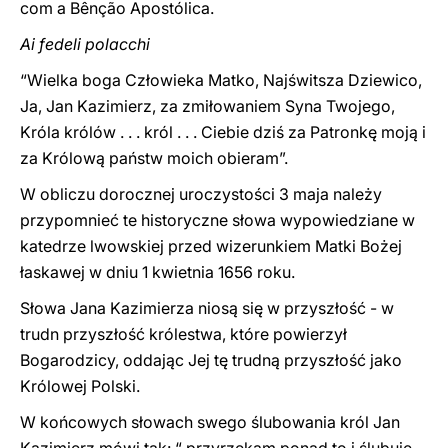
com a Bênção Apostólica.
Ai fedeli polacchi
“Wielka boga Człowieka Matko, Najświtsza Dziewico,
Ja, Jan Kazimierz, za zmiłowaniem Syna Twojego,
Króla królów . . . król . . . Ciebie dziś za Patronkę moją i
za Królową państw moich obieram”.
W obliczu dorocznej uroczystości 3 maja należy
przypomnieć te historyczne słowa wypowiedziane w
katedrze lwowskiej przed wizerunkiem Matki Bożej
łaskawej w dniu 1 kwietnia 1656 roku.
Słowa Jana Kazimierza niosą się w przyszłość - w
trudn przyszłość królestwa, które powierzył
Bogarodzicy, oddając Jej tę trudną przyszłość jako
Królowej Polski.
W końcowych słowach swego ślubowania król Jan