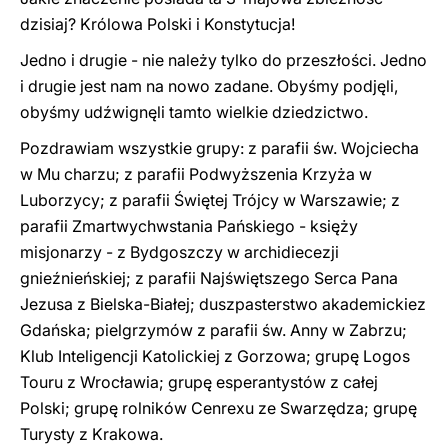
dzisiaj? Królowa Polski i Konstytucja!
Jedno i drugie - nie należy tylko do przeszłości. Jedno
i drugie jest nam na nowo zadane. Obyśmy podjęli,
obyśmy udźwignęli tamto wielkie dziedzictwo.
Pozdrawiam wszystkie grupy: z parafii św. Wojciecha
w Mu charzu; z parafii Podwyższenia Krzyża w
Luborzycy; z parafii Świętej Trójcy w Warszawie; z
parafii Zmartwychwstania Pańskiego - księży
misjonarzy - z Bydgoszczy w archidiecezji
gnieźnieńskiej; z parafii Najświętszego Serca Pana
Jezusa z Bielska-Białej; duszpasterstwo akademickiez
Gdańska; pielgrzymów z parafii św. Anny w Zabrzu;
Klub Inteligencji Katolickiej z Gorzowa; grupę Logos
Touru z Wrocławia; grupę esperantystów z całej
Polski; grupę rolników Cenrexu ze Swarzędza; grupę
Turysty z Krakowa.