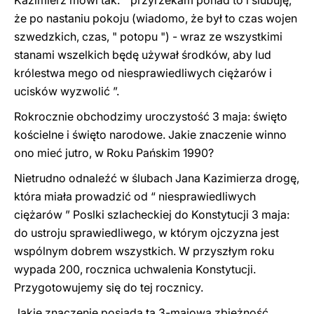
Kazimierz mówi tak: “ przyrzekam ponad to i ślubuję,
że po nastaniu pokoju (wiadomo, że był to czas wojen
szwedzkich, czas, " potopu ") - wraz ze wszystkimi
stanami wszelkich będę używał środków, aby lud
królestwa mego od niesprawiedliwych ciężarów i
ucisków wyzwolić ”.
Rokrocznie obchodzimy uroczystość 3 maja: święto
kościelne i święto narodowe. Jakie znaczenie winno
ono mieć jutro, w Roku Pańskim 1990?
Nietrudno odnaleźć w ślubach Jana Kazimierza drogę,
która miała prowadzić od “ niesprawiedliwych
ciężarów ” Poslki szlacheckiej do Konstytucji 3 maja:
do ustroju sprawiedliwego, w którym ojczyzna jest
wspólnym dobrem wszystkich. W przyszłym roku
wypada 200, rocznica uchwalenia Konstytucji.
Przygotowujemy się do tej rocznicy.
Jakie znaczenie posiada ta 3-majowa zbieżność