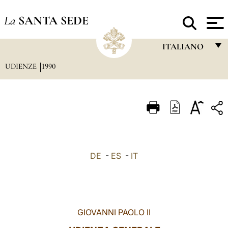
La
SANTA SEDE
ITALIANO
UDIENZE
1990
FRANÇAIS
ENGLISH
ITALIANO
PORTUGUÊS
ESPAÑOL
DE
-
ES
-
IT
DEUTSCH
POLSKI
العربيّة
GIOVANNI PAOLO II
中文