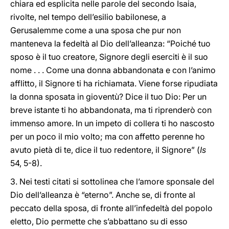
chiara ed esplicita nelle parole del secondo Isaia,
rivolte, nel tempo dell’esilio babilonese, a
Gerusalemme come a una sposa che pur non
manteneva la fedeltà al Dio dell’alleanza: “Poiché tuo
sposo è il tuo creatore, Signore degli eserciti è il suo
nome . . . Come una donna abbandonata e con l’animo
afflitto, il Signore ti ha richiamata. Viene forse ripudiata
la donna sposata in gioventù? Dice il tuo Dio: Per un
breve istante ti ho abbandonata, ma ti riprenderò con
immenso amore. In un impeto di collera ti ho nascosto
per un poco il mio volto; ma con affetto perenne ho
avuto pietà di te, dice il tuo redentore, il Signore” (
Is
54, 5-8).
3. Nei testi citati si sottolinea che l’amore sponsale del
Dio dell’alleanza è “eterno”. Anche se, di fronte al
peccato della sposa, di fronte all’infedeltà del popolo
eletto, Dio permette che s’abbattano su di esso