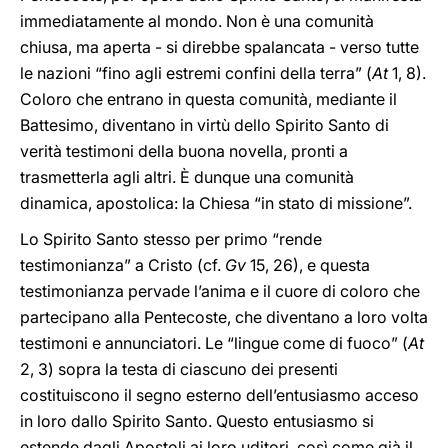
immediatamente al mondo. Non è una comunità
chiusa, ma aperta - si direbbe spalancata - verso tutte
le nazioni “fino agli estremi confini della terra” (
At
1, 8).
Coloro che entrano in questa comunità, mediante il
Battesimo, diventano in virtù dello Spirito Santo di
verità testimoni della buona novella, pronti a
trasmetterla agli altri. È dunque una comunità
dinamica, apostolica: la Chiesa “in stato di missione”.
Lo Spirito Santo stesso per primo “rende
testimonianza” a Cristo (cf.
Gv
15, 26), e questa
testimonianza pervade l’anima e il cuore di coloro che
partecipano alla Pentecoste, che diventano a loro volta
testimoni e annunciatori. Le “lingue come di fuoco” (
At
2, 3) sopra la testa di ciascuno dei presenti
costituiscono il segno esterno dell’entusiasmo acceso
in loro dallo Spirito Santo. Questo entusiasmo si
estende dagli Apostoli ai loro uditori, così come già il