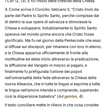
1 Cor
12, 13). E fu l’inizio della crescita della Chiesa.
4. Come scrive il Concilio Vaticano II, “Cristo inviò da
parte del Padre lo Spirito Santo, perché compisse dal
di dentro la sua opera di salvezza e stimolasse la
Chiesa a svilupparsi. Indubbiamente lo Spirito Santo
operava nel mondo prima ancora che Cristo fosse
glorificato. Ma fu nel giorno della Pentecoste che esso
si diffuse sui discepoli, per rimanere con loro in eterno,
e la Chiesa appariva ufficialmente di fronte alla
moltitudine ed ebbe inizio attraverso la predicazione,
la diffusione del Vangelo in mezzo ai pagani, e
finalmente fu prefigurata l’unione dei popoli
nell’universalità della fede attraverso la Chiesa della
nuova Alleanza, che in tutte le lingue si esprime e tutte
le lingue nell’amore intende e comprende, superando
così la dispersione babelica” (
Ad gentes
, 4).
Il testo conciliare mette in rilievo in che cosa consiste