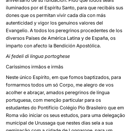
aniversario de su fundación. Pido que todos seáis
iluminados por el Espíritu Santo, para que recibáis sus
dones que os permitan vivir cada día con más
autenticidad y vigor los genuinos valores del
Evangelio. A todos los peregrinos procedentes de los
diversos Países de América Latina y de España, os
imparto con afecto la Bendición Apostólica
.
Ai fedeli di lingua portoghese
Caríssimos irmãos e irmãs
Neste único Espírito, em que fomos baptizados, para
formarmos todos um só Corpo, me alegro de vos
acolher e abraçar, amados peregrinos de língua
portuguesa, com menção particular para os
estudantes do Pontifício Colégio Pio Brasileiro que em
Roma vão iniciar os seus estudos, para uma delegação
municipal de Urussaga que nestes dias sela a sua
geminação com a cidade de Longarone, para um