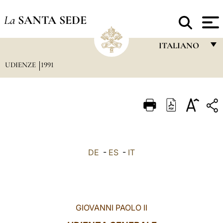
La
SANTA SEDE
ITALIANO
UDIENZE
1991
FRANÇAIS
ENGLISH
ITALIANO
PORTUGUÊS
ESPAÑOL
DE
-
ES
-
IT
DEUTSCH
POLSKI
العربيّة
GIOVANNI PAOLO II
中文