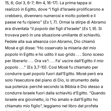
15, 6;
Gal
3, 6-7;
Rm
4, 16-17). La prima tappa si
realizzò in Egitto, dove “i figli d’Israele prolificarono e
crebbero, divennero numerosi e molto potenti e il
paese ne fu ripieno” (
Es
1, 7). Ormai la stirpe di Abramo
era diventata “
il popolo
dei figli d’Israele” (
Es
1, 9). Si
trovava però in una situazione umiliante di schiavitù.
Fedele alla sua alleanza con Abramo, Dio chiamò
Mosè e gli disse: “Ho osservato la miseria
del mio
popolo
in Egitto e ho udito il suo grido . . . Sono sceso
per liberarlo . . . Ora va’! . . . Fa’ uscire dall’Egitto
il mio
popolo
. . .” (Es 3,7-10). Così Mosè fu chiamato per
condurre quel popolo fuori dall’Egitto. Mosè però era
solo l’esecutore del piano di Dio, lo strumento della
sua potenza: perché secondo la Bibbia è Dio stesso a
condurre Israele fuori dalla schiavitù d’Egitto. “Quando
Israele era giovinetto, io l’ho amato e dall’Egitto ho
chiamato mio figlio”, leggiamo nel libro del profeta