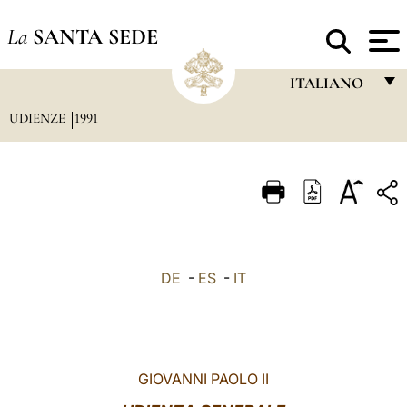
La
SANTA SEDE
ITALIANO
UDIENZE
1991
FRANÇAIS
ENGLISH
ITALIANO
PORTUGUÊS
ESPAÑOL
DE
-
ES
-
IT
DEUTSCH
POLSKI
العربيّة
GIOVANNI PAOLO II
中文