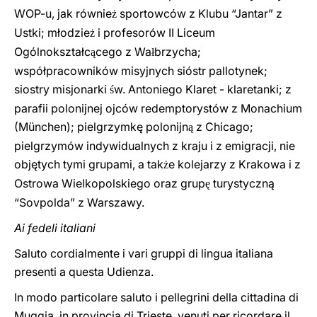
WOP-u, jak równie
sportowców z Klubu “Jantar” z
ż
Ustki; młodzie
i profesorów II Liceum
ż
Ogólnokształc
cego z Wa
brzycha;
ą
ł
współpracowników misyjnych sióstr pallotynek;
siostry misjonarki
w. Antoniego Klaret - klaretanki; z
ś
parafii polonijnej ojców redemptorystów z Monachium
(München); pielgrzymkę polonijn
z Chicago;
ą
pielgrzymów indywidualnych z kraju i z emigracji, nie
objętych tymi grupami, a tak
e kolejarzy z Krakowa i z
ż
Ostrowa Wielkopolskiego oraz grup
turystyczną
ę
“Sovpolda” z Warszawy.
Ai fedeli italiani
Saluto cordialmente i vari gruppi di lingua italiana
presenti a questa Udienza.
In modo particolare saluto i pellegrini della cittadina di
Muggia, in provincia di Trieste, venuti per ricordare il