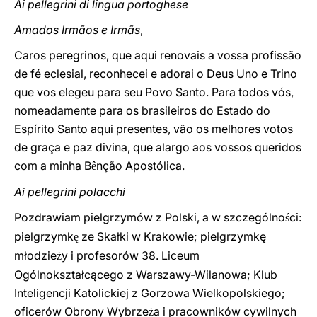
Ai pellegrini di lingua portoghese
Amados Irmãos e Irmãs
,
Caros peregrinos, que aqui renovais a vossa profissão
de fé eclesial, reconhecei e adorai o Deus Uno e Trino
que vos elegeu para seu Povo Santo. Para todos vós,
nomeadamente para os brasileiros do Estado do
Espírito Santo aqui presentes, vão os melhores votos
de graça e paz divina, que alargo aos vossos queridos
com a minha B
nção Apostólica.
ê
Ai pellegrini polacchi
Pozdrawiam pielgrzymów z Polski, a w szczególno
ci:
ś
pielgrzymk
ze Skałki w Krakowie; pielgrzymkę
ę
młodzie
y i profesorów 38. Liceum
ż
Ogólnokształcącego z Warszawy-Wilanowa; Klub
Inteligencji Katolickiej z Gorzowa Wielkopolskiego;
oficerów Obrony Wybrze
a i pracowników cywilnych
ż