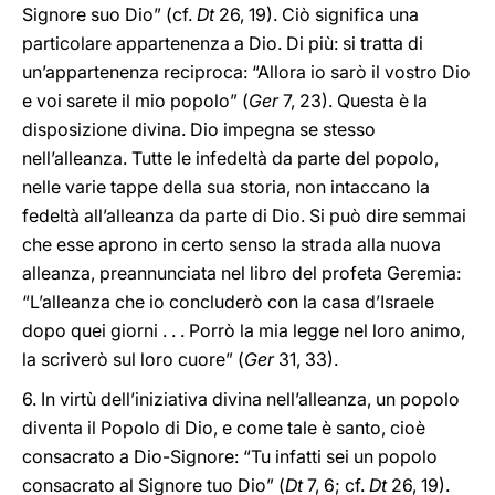
Signore suo Dio” (cf.
Dt
26, 19). Ciò significa una
particolare appartenenza a Dio. Di più: si tratta di
un’appartenenza reciproca: “Allora io sarò il vostro Dio
e voi sarete il mio popolo” (
Ger
7, 23). Questa è la
disposizione divina. Dio impegna se stesso
nell’alleanza. Tutte le infedeltà da parte del popolo,
nelle varie tappe della sua storia, non intaccano la
fedeltà all’alleanza da parte di Dio. Si può dire semmai
che esse aprono in certo senso la strada alla nuova
alleanza, preannunciata nel libro del profeta Geremia:
“L’alleanza che io concluderò con la casa d’Israele
dopo quei giorni . . . Porrò la mia legge nel loro animo,
la scriverò sul loro cuore” (
Ger
31, 33).
6. In virtù dell’iniziativa divina nell’alleanza, un popolo
diventa il Popolo di Dio, e come tale è santo, cioè
consacrato a Dio-Signore: “Tu infatti sei un popolo
consacrato al Signore tuo Dio” (
Dt
7, 6; cf.
Dt
26, 19).