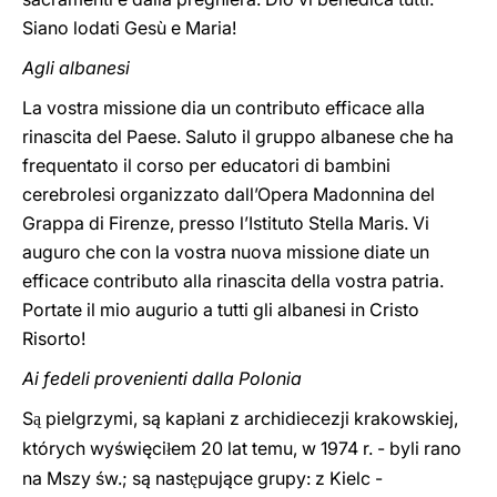
Siano lodati Gesù e Maria!
Agli albanesi
La vostra missione dia un contributo efficace alla
rinascita del Paese. Saluto il gruppo albanese che ha
frequentato il corso per educatori di bambini
cerebrolesi organizzato dall’Opera Madonnina del
Grappa di Firenze, presso l’Istituto Stella Maris. Vi
auguro che con la vostra nuova missione diate un
efficace contributo alla rinascita della vostra patria.
Portate il mio augurio a tutti gli albanesi in Cristo
Risorto!
Ai fedeli provenienti dalla Polonia
S
pielgrzymi, są kap
ani z archidiecezji krakowskiej,
ą
ł
których wyświęci
em 20 lat temu, w 1974 r. - byli rano
ł
na Mszy św.; są nast
pujące grupy: z Kielc -
ę