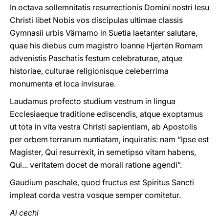
In octava sollemnitatis resurrectionis Domini nostri Iesu
Christi libet Nobis vos discipulas ultimae classis
Gymnasii urbis Värnamo in Suetia laetanter salutare,
quae his diebus cum magistro Ioanne Hjertén Romam
advenistis Paschatis festum celebraturae, atque
historiae, culturae religionisque celeberrima
monumenta et loca invisurae.
Laudamus profecto studium vestrum in lingua
Ecclesiaeque traditione ediscendis, atque exoptamus
ut tota in vita vestra Christi sapientiam, ab Apostolis
per orbem terrarum nuntiatam, inquiratis: nam “Ipse est
Magister, Qui resurrexit, in semetipso vitam habens,
Qui... veritatem docet de morali ratione agendi”.
Gaudium paschale, quod fructus est Spiritus Sancti
impleat corda vestra vosque semper comitetur.
Ai cechi