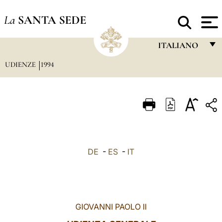
La
SANTA SEDE
ITALIANO
UDIENZE
1994
FRANÇAIS
ENGLISH
ITALIANO
PORTUGUÊS
ESPAÑOL
DE
-
ES
-
IT
DEUTSCH
POLSKI
العربيّة
GIOVANNI PAOLO II
中文