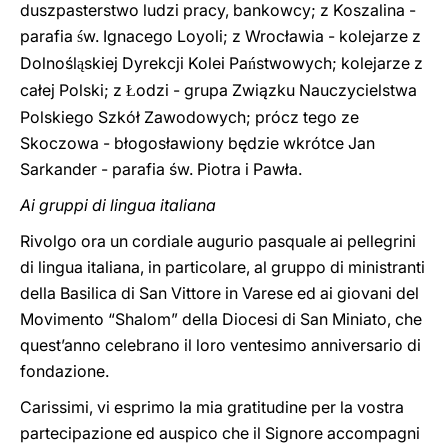
duszpasterstwo ludzi pracy, bankowcy; z Koszalina -
parafia
w. Ignacego Loyoli; z Wrocławia - kolejarze z
ś
Dolnośl
skiej Dyrekcji Kolei Pa
stwowych; kolejarze z
ą
ń
całej Polski; z
odzi - grupa Związku Nauczycielstwa
Ł
Polskiego Szkół Zawodowych; prócz tego ze
Skoczowa - błogosławiony będzie wkrótce Jan
Sarkander - parafia św. Piotra i Pawła.
Ai gruppi di lingua italiana
Rivolgo ora un cordiale augurio pasquale ai pellegrini
di lingua italiana, in particolare, al gruppo di ministranti
della Basilica di San Vittore in Varese ed ai giovani del
Movimento “Shalom” della Diocesi di San Miniato, che
quest’anno celebrano il loro ventesimo anniversario di
fondazione.
Carissimi, vi esprimo la mia gratitudine per la vostra
partecipazione ed auspico che il Signore accompagni