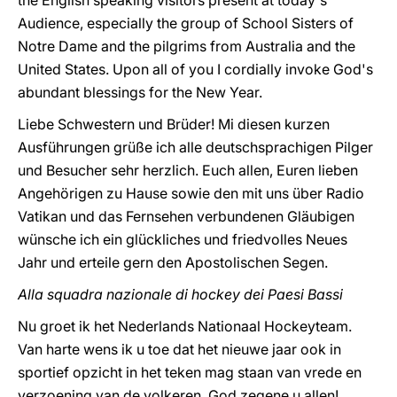
the English speaking visitors present at today's
Audience, especially the group of School Sisters of
Notre Dame and the pilgrims from Australia and the
United States. Upon all of you I cordially invoke God's
abundant blessings for the New Year.
Liebe Schwestern und Brüder! Mi diesen kurzen
Ausführungen grüße ich alle deutschsprachigen Pilger
und Besucher sehr herzlich. Euch allen, Euren lieben
Angehörigen zu Hause sowie den mit uns über Radio
Vatikan und das Fernsehen verbundenen Gläubigen
wünsche ich ein glückliches und friedvolles Neues
Jahr und erteile gern den Apostolischen Segen.
Alla squadra nazionale di hockey dei Paesi Bassi
Nu groet ik het Nederlands Nationaal Hockeyteam.
Van harte wens ik u toe dat het nieuwe jaar ook in
sportief opzicht in het teken mag staan van vrede en
verzoening van de volkeren. God zegene u allen!