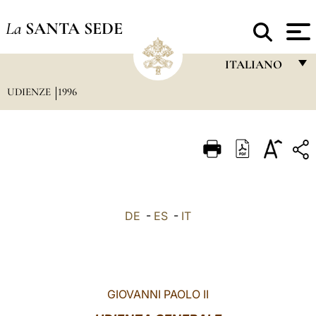
La
SANTA SEDE
ITALIANO
UDIENZE
1996
FRANÇAIS
ENGLISH
ITALIANO
PORTUGUÊS
ESPAÑOL
DE
-
ES
-
IT
DEUTSCH
POLSKI
العربيّة
GIOVANNI PAOLO II
中文