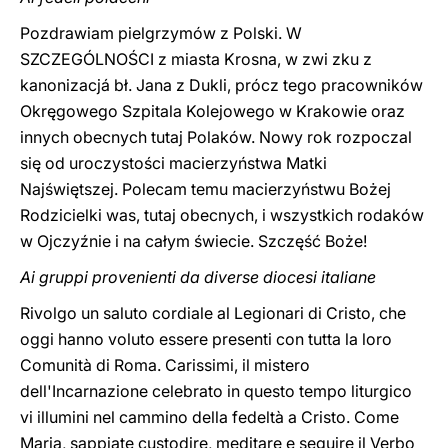
Pozdrawiam pielgrzymów z Polski. W
SZCZEGÓLNOŚCI z miasta Krosna, w zwi zku z
kanonizacjá bł. Jana z Dukli, prócz tego pracowników
Okręgowego Szpitala Kolejowego w Krakowie oraz
innych obecnych tutaj Polaków. Nowy rok rozpoczal
się od uroczystości macierzyństwa Matki
Najświętszej. Polecam temu macierzyństwu Bożej
Rodzicielki was, tutaj obecnych, i wszystkich rodaków
w Ojczyźnie i na całym świecie. Szczęść Boże!
Ai gruppi provenienti da diverse diocesi italiane
Rivolgo un saluto cordiale al Legionari di Cristo, che
oggi hanno voluto essere presenti con tutta la loro
Comunità di Roma. Carissimi, il mistero
dell'Incarnazione celebrato in questo tempo liturgico
vi illumini nel cammino della fedeltà a Cristo. Come
Maria, sappiate custodire, meditare e seguire il Verbo