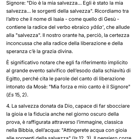
Signore: "Dio è la mia salvezza… Egli è stato la mia
salvezza… le sorgenti della salvezza". Ricordiamo tra
l’altro che il nome di Isaia - come quello di Gesù -
contiene la radice del verbo ebraico
yāša'
, che allude
alla "salvezza". Il nostro orante ha, perciò, la certezza
inconcussa che alla radice della liberazione e della
speranza c’è la grazia divina.
È significativo notare che egli fa riferimento implicito
al grande evento salvifico dell’esodo dalla schiavitù di
Egitto, perché cita le parole del canto di liberazione
intonato da Mosè: "Mia forza e mio canto è il Signore"
(
Es
15, 2).
4. La salvezza donata da Dio, capace di far sbocciare
la gioia e la fiducia anche nel giorno oscuro della
prova, è raffigurata attraverso l’immagine, classica
nella Bibbia, dell’acqua: "Attingerete acqua con gioia
alle sorgenti della salvezza" (
Is
12, 3). Il pensiero corre