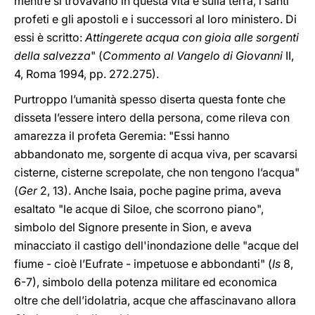
mentre si trovavano in questa vita e sulla terra, i santi
profeti e gli apostoli e i successori al loro ministero. Di
essi è scritto:
Attingerete acqua con gioia alle sorgenti
della salvezza
" (
Commento al Vangelo di Giovanni
II,
4, Roma 1994, pp. 272.275).
Purtroppo l’umanità spesso diserta questa fonte che
disseta l’essere intero della persona, come rileva con
amarezza il profeta Geremia: "Essi hanno
abbandonato me, sorgente di acqua viva, per scavarsi
cisterne, cisterne screpolate, che non tengono l’acqua"
(
Ger
2, 13). Anche Isaia, poche pagine prima, aveva
esaltato "le acque di Siloe, che scorrono piano",
simbolo del Signore presente in Sion, e aveva
minacciato il castigo dell'inondazione delle "acque del
fiume - cioè l’Eufrate - impetuose e abbondanti" (
Is
8,
6-7), simbolo della potenza militare ed economica
oltre che dell’idolatria, acque che affascinavano allora