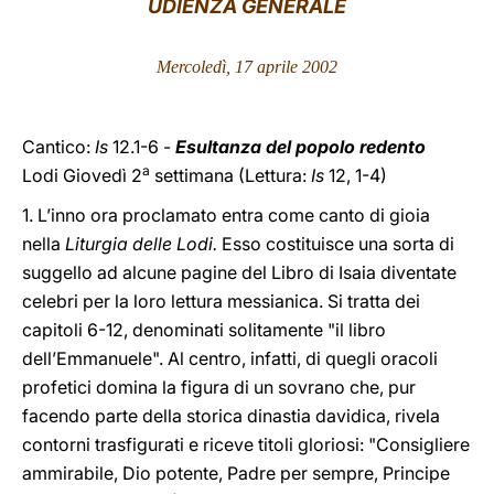
UDIENZA GENERALE
LATINE
Mercoledì, 17 aprile 2002
Cantico:
Is
12.1-6 -
Esultanza del popolo redento
a
Lodi Giovedì 2
settimana (Lettura:
Is
12, 1-4)
1. L’inno ora proclamato entra come canto di gioia
nella
Liturgia delle Lodi.
Esso costituisce una sorta di
suggello ad alcune pagine del Libro di Isaia diventate
celebri per la loro lettura messianica. Si tratta dei
capitoli 6-12, denominati solitamente "il libro
dell’Emmanuele". Al centro, infatti, di quegli oracoli
profetici domina la figura di un sovrano che, pur
facendo parte della storica dinastia davidica, rivela
contorni trasfigurati e riceve titoli gloriosi: "Consigliere
ammirabile, Dio potente, Padre per sempre, Principe