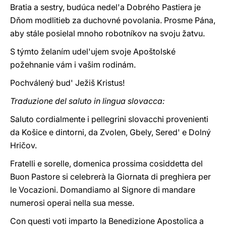
Bratia a sestry, budúca nedel'a Dobrého Pastiera je
Dňom modlitieb za duchovné povolania. Prosme Pána,
aby stále posielal mnoho robotníkov na svoju žatvu.
S týmto želaním udel'ujem svoje Apoštolské
požehnanie vám i vašim rodinám.
Pochválený bud' Ježiš Kristus!
Traduzione del saluto in lingua slovacca:
Saluto cordialmente i pellegrini slovacchi provenienti
da Košice e dintorni, da Zvolen, Gbely, Sered' e Dolný
Hričov.
Fratelli e sorelle, domenica prossima cosiddetta del
Buon Pastore si celebrerà la Giornata di preghiera per
le Vocazioni. Domandiamo al Signore di mandare
numerosi operai nella sua messe.
Con questi voti imparto la Benedizione Apostolica a