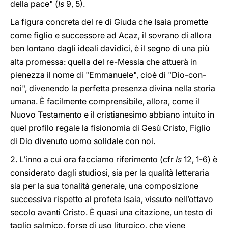
della pace" (
Is
9, 5).
La figura concreta del re di Giuda che Isaia promette
come figlio e successore ad Acaz, il sovrano di allora
ben lontano dagli ideali davidici, è il segno di una più
alta promessa: quella del re-Messia che attuerà in
pienezza il nome di "Emmanuele", cioè di "Dio-con-
noi", divenendo la perfetta presenza divina nella storia
umana. È facilmente comprensibile, allora, come il
Nuovo Testamento e il cristianesimo abbiano intuito in
quel profilo regale la fisionomia di Gesù Cristo, Figlio
di Dio divenuto uomo solidale con noi.
2. L’inno a cui ora facciamo riferimento (cfr
Is
12, 1-6) è
considerato dagli studiosi, sia per la qualità letteraria
sia per la sua tonalità generale, una composizione
successiva rispetto al profeta Isaia, vissuto nell’ottavo
secolo avanti Cristo. È quasi una citazione, un testo di
taglio salmico, forse di uso liturgico, che viene