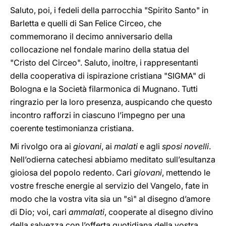
Saluto, poi, i fedeli della parrocchia "Spirito Santo" in
Barletta e quelli di San Felice Circeo, che
commemorano il decimo anniversario della
collocazione nel fondale marino della statua del
"Cristo del Circeo". Saluto, inoltre, i rappresentanti
della cooperativa di ispirazione cristiana "SIGMA" di
Bologna e la Società filarmonica di Mugnano. Tutti
ringrazio per la loro presenza, auspicando che questo
incontro rafforzi in ciascuno l’impegno per una
coerente testimonianza cristiana.
Mi rivolgo ora ai
giovani
, ai
malati
e agli
sposi novelli
.
Nell’odierna catechesi abbiamo meditato sull’esultanza
gioiosa del popolo redento. Cari
giovani
, mettendo le
vostre fresche energie al servizio del Vangelo, fate in
modo che la vostra vita sia un "sì" al disegno d’amore
di Dio; voi, cari
ammalati
, cooperate al disegno divino
della salvezza con l’offerta quotidiana della vostra