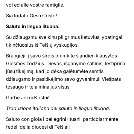
voi ed alle vostre famiglie.
Sia lodato Gesù Cristo!
Saluto in lingua lituana:
Su džiaugsmu sveikinu piligrimus lietuvius, ypatingai
tikinčiuosius iš Telšių vyskupijos!
Brangieji, į savo širdis priimkite šiandien klausytos
Giesmės žodžius. Dievas, išganymo šaltinis, testiprina
jūsų tikėjimą, kad jo dėka galėtumėte semtis
džiaugsmo ir pasitikėjimo savo gyvenimui! Viešpats
tesaugo ir telaimina jus visus!
Garbė Jėzui Kristui!
Traduzione italiana del saluto in lingua lituana:
Saluto con gioia i pellegrini lituani, particolarmente i
fedeli della diocesi di Telšiai!