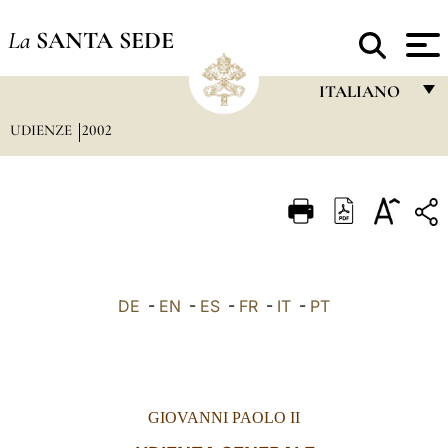
La
SANTA SEDE
ITALIANO
UDIENZE
2002
FRANÇAIS
ENGLISH
ITALIANO
PORTUGUÊS
ESPAÑOL
DE
-
EN
-
ES
-
FR
-
IT
-
PT
DEUTSCH
POLSKI
العربيّة
GIOVANNI PAOLO II
中文