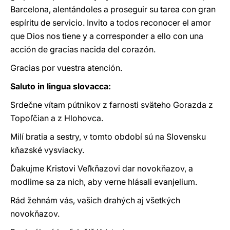
Barcelona, alentándoles a proseguir su tarea con gran
espíritu de servicio. Invito a todos reconocer el amor
que Dios nos tiene y a corresponder a ello con una
acción de gracias nacida del corazón.
Gracias por vuestra atención.
Saluto in lingua slovacca:
Srdečne vítam pútnikov z farnosti sväteho Gorazda z
Topoľčian a z Hlohovca.
Milí bratia a sestry, v tomto období sú na Slovensku
kňazské vysviacky.
Ďakujme Kristovi Veľkňazovi dar novokňazov, a
modlime sa za nich, aby verne hlásali evanjelium.
Rád žehnám vás, vašich drahých aj všetkých
novokňazov.