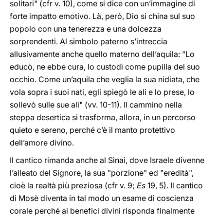
solitari" (cfr v. 10), come si dice con un’immagine di
forte impatto emotivo. Là, però, Dio si china sul suo
popolo con una tenerezza e una dolcezza
sorprendenti. Al simbolo paterno s’intreccia
allusivamente anche quello materno dell’aquila: "Lo
educò, ne ebbe cura, lo custodì come pupilla del suo
occhio. Come un’aquila che veglia la sua nidiata, che
vola sopra i suoi nati, egli spiegò le ali e lo prese, lo
sollevò sulle sue ali" (vv. 10-11). Il cammino nella
steppa desertica si trasforma, allora, in un percorso
quieto e sereno, perché c’è il manto protettivo
dell’amore divino.
Il cantico rimanda anche al Sinai, dove Israele divenne
l’alleato del Signore, la sua "porzione" ed "eredità",
cioè la realtà più preziosa (cfr v. 9;
Es
19, 5). Il cantico
di Mosè diventa in tal modo un esame di coscienza
corale perché ai benefici divini risponda finalmente