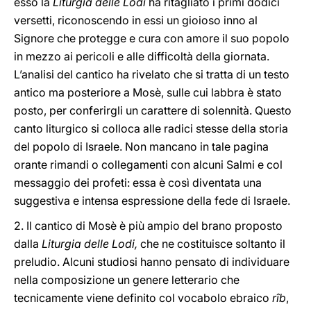
esso la
Liturgia delle Lodi
ha ritagliato i primi dodici
versetti, riconoscendo in essi un gioioso inno al
Signore che protegge e cura con amore il suo popolo
in mezzo ai pericoli e alle difficoltà della giornata.
L’analisi del cantico ha rivelato che si tratta di un testo
antico ma posteriore a Mosè, sulle cui labbra è stato
posto, per conferirgli un carattere di solennità. Questo
canto liturgico si colloca alle radici stesse della storia
del popolo di Israele. Non mancano in tale pagina
orante rimandi o collegamenti con alcuni Salmi e col
messaggio dei profeti: essa è così diventata una
suggestiva e intensa espressione della fede di Israele.
2. Il cantico di Mosè è più ampio del brano proposto
dalla
Liturgia delle Lodi,
che ne costituisce soltanto il
preludio. Alcuni studiosi hanno pensato di individuare
nella composizione un genere letterario che
tecnicamente viene definito col vocabolo ebraico
rîb
,