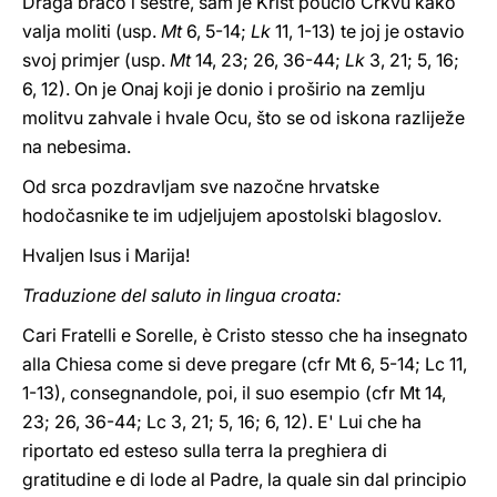
Draga braćo i sestre, sam je Krist poučio Crkvu kako
valja moliti (usp.
Mt
6, 5-14;
Lk
11, 1-13) te joj je ostavio
svoj primjer (usp.
Mt
14, 23; 26, 36-44;
Lk
3, 21; 5, 16;
6, 12). On je Onaj koji je donio i proširio na zemlju
molitvu zahvale i hvale Ocu, što se od iskona razliježe
na nebesima.
Od srca pozdravljam sve nazočne hrvatske
hodočasnike te im udjeljujem apostolski blagoslov.
Hvaljen Isus i Marija!
Traduzione del saluto in lingua croata:
Cari Fratelli e Sorelle, è Cristo stesso che ha insegnato
alla Chiesa come si deve pregare (cfr Mt 6, 5-14; Lc 11,
1-13), consegnandole, poi, il suo esempio (cfr Mt 14,
23; 26, 36-44; Lc 3, 21; 5, 16; 6, 12). E' Lui che ha
riportato ed esteso sulla terra la preghiera di
gratitudine e di lode al Padre, la quale sin dal principio