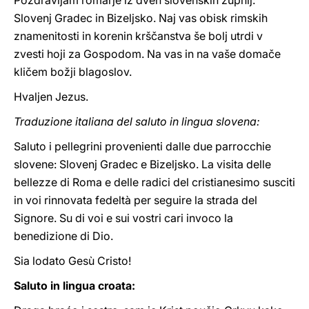
Pozdravljam romarje iz dveh slovenskih župnij:
Slovenj Gradec in Bizeljsko. Naj vas obisk rimskih
znamenitosti in korenin krščanstva še bolj utrdi v
zvesti hoji za Gospodom. Na vas in na vaše domače
kličem božji blagoslov.
Hvaljen Jezus.
Traduzione italiana del saluto in lingua slovena:
Saluto i pellegrini provenienti dalle due parrocchie
slovene: Slovenj Gradec e Bizeljsko. La visita delle
bellezze di Roma e delle radici del cristianesimo susciti
in voi rinnovata fedeltà per seguire la strada del
Signore. Su di voi e sui vostri cari invoco la
benedizione di Dio.
Sia lodato Gesù Cristo!
Saluto in lingua croata: