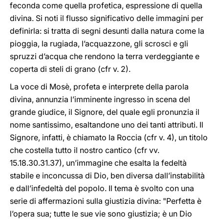
feconda come quella profetica, espressione di quella
divina. Si noti il flusso significativo delle immagini per
definirla: si tratta di segni desunti dalla natura come la
pioggia, la rugiada, l’acquazzone, gli scrosci e gli
spruzzi d’acqua che rendono la terra verdeggiante e
coperta di steli di grano (cfr v. 2).
La voce di Mosè, profeta e interprete della parola
divina, annunzia l’imminente ingresso in scena del
grande giudice, il Signore, del quale egli pronunzia il
nome santissimo, esaltandone uno dei tanti attributi. Il
Signore, infatti, è chiamato la Roccia (cfr v. 4), un titolo
che costella tutto il nostro cantico (cfr vv.
15.18.30.31.37), un’immagine che esalta la fedeltà
stabile e inconcussa di Dio, ben diversa dall’instabilità
e dall’infedeltà del popolo. Il tema è svolto con una
serie di affermazioni sulla giustizia divina: "Perfetta è
l’opera sua; tutte le sue vie sono giustizia; è un Dio