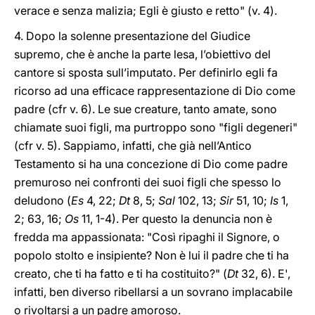
verace e senza malizia; Egli è giusto e retto" (v. 4).
4. Dopo la solenne presentazione del Giudice
supremo, che è anche la parte lesa, l’obiettivo del
cantore si sposta sull’imputato. Per definirlo egli fa
ricorso ad una efficace rappresentazione di Dio come
padre (cfr v. 6). Le sue creature, tanto amate, sono
chiamate suoi figli, ma purtroppo sono "figli degeneri"
(cfr v. 5). Sappiamo, infatti, che già nell’Antico
Testamento si ha una concezione di Dio come padre
premuroso nei confronti dei suoi figli che spesso lo
deludono (
Es
4, 22;
Dt
8, 5;
Sal
102, 13;
Sir
51, 10;
Is
1,
2; 63, 16;
Os
11, 1-4). Per questo la denuncia non è
fredda ma appassionata: "Così ripaghi il Signore, o
popolo stolto e insipiente? Non è lui il padre che ti ha
creato, che ti ha fatto e ti ha costituito?" (
Dt
32, 6). E',
infatti, ben diverso ribellarsi a un sovrano implacabile
o rivoltarsi a un padre amoroso.