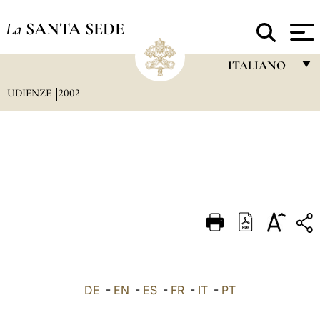
La
SANTA SEDE
ITALIANO
UDIENZE
2002
FRANÇAIS
ENGLISH
ITALIANO
PORTUGUÊS
ESPAÑOL
DEUTSCH
POLSKI
العربيّة
DE
-
EN
-
ES
-
FR
-
IT
-
PT
中文