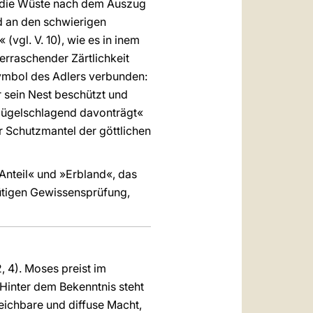
ch die Wüste nach dem Auszug
 an den schwierigen
(vgl. V. 10), wie es in inem
erraschender Zärtlichkeit
Symbol des Adlers verbunden:
er sein Nest beschützt und
flügelschlagend davonträgt«
er Schutzmantel der göttlichen
Anteil« und »Erbland«, das
ütigen Gewissensprüfung,
, 4). Moses preist im
inter dem Bekenntnis steht
reichbare und diffuse Macht,