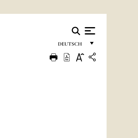
DEUTSCH
FRANÇAIS
ENGLISH
ITALIANO
PORTUGUÊS
ESPAÑOL
DEUTSCH
POLSKI