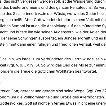
is, das nicht vergessen werden soll, ist die Wanderung dur
a des Deuteronomiums und des ganzen Pentateuchs. So wird
 des Sinai erinnert: »…in der Wüste, wo wildes Getier heult« 
rgleich heißt. Aber Gott wendet sich dort seinem Volk mit üb
lichen Symbol ist auch die Anspielung auf das mütterliche 
hn acht und hütete ihn wie seinen Augenstern, wie der Adler, d
der seine Schwingen ausbreitet, ein Junges ergreift und es 
ste nimmt dann einen ruhigen und friedlichen Verlauf, weil d
Sinai hin, wo Israel zum Verbündeten des Herrn wurde, sein »
eit (vgl. V. 9;
Ex
19, 5). So wird das Lied des Mose zur einm
sondern die Treue die göttlichen Wohltaten beantwortet.
!
 treuer Gott; gerecht und gerade sind seine Wege! (vgl.
Dtn
32
nomium die Vollkommenheit und Größe des Allerhöchsten. H
ottesvolkes: Gott ist nicht ein fernes Etwas, nicht eine uner