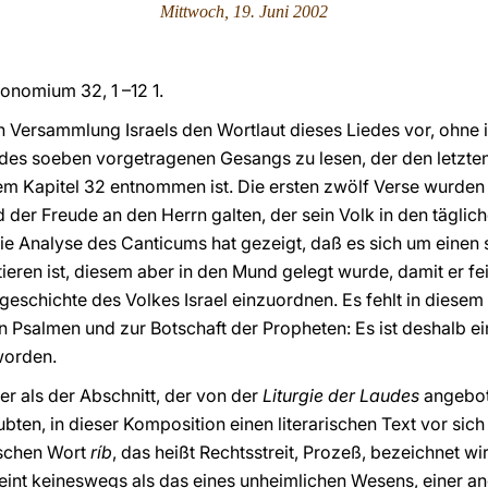
Mittwoch, 19. Juni 2002
nomium 32, 1 –12 1.
en Versammlung Israels den Wortlaut dieses Liedes vor, ohne
 des soeben vorgetragenen Gesangs zu lesen, der den letzte
m Kapitel 32 entnommen ist. Die ersten zwölf Verse wurden 
ied der Freude an den Herrn galten, der sein Volk in den tägli
ie Analyse des Canticums hat gezeigt, daß es sich um einen s
ieren ist, diesem aber in den Mund gelegt wurde, damit er fei
rühgeschichte des Volkes Israel einzuordnen. Es fehlt in diese
 Psalmen und zur Botschaft der Propheten: Es ist deshalb ei
worden.
er als der Abschnitt, der von der
Liturgie der Laudes
angebot
bten, in dieser Komposition einen literarischen Text vor sich
schen Wort
ríb
, das heißt Rechtsstreit, Prozeß, bezeichnet wir
heint keineswegs als das eines unheimlichen Wesens, einer 