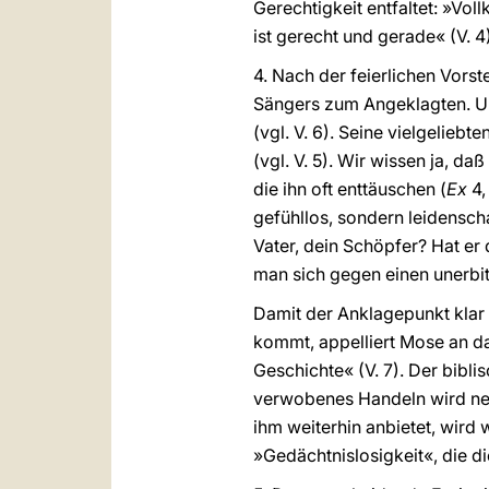
Gerechtigkeit entfaltet: »Voll
ist gerecht und gerade« (V. 4
4. Nach der feierlichen Vorste
Sängers zum Angeklagten. Um 
(vgl. V. 6). Seine vielgelieb
(vgl. V. 5). Wir wissen ja, d
die ihn oft enttäuschen (
Ex
4,
gefühllos, sondern leidenscha
Vater, dein Schöpfer? Hat er 
man sich gegen einen unerbit
Damit der Anklagepunkt klar
kommt, appelliert Mose an d
Geschichte« (V. 7). Der bibli
verwobenes Handeln wird neu
ihm weiterhin anbietet, wird
»Gedächtnislosigkeit«, die d