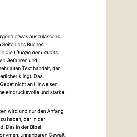
العربيّة
中文
LATINE
 irgend etwas auszulassen«
n Seiten des Buches
in die
Liturgie der Laudes
chen Gefahren und
ehr alten Text handelt, der
erlicher klingt. Das
m Gebet nicht an Hinweisen
ne eindrucksvolle und starke
en wird und nur den Anfang
 zu haben, der in der
d. Das in der Bibel
anonymen, unnahbaren Gewalt,