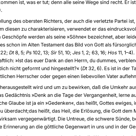
kommen ist, was er tut; denn alle seine Wege sind recht. Er ist
).
llung des obersten Richters, der auch die verletzte Partei ist
diesen zu charakterisieren, verwendet er das eindrucksvoll
ten Geschöpfe werden als seine »Söhne« bezeichnet, aber leid
aß es schon im Alten Testament das Bild von Gott als fürsorglic
 22;
Dt
8, 5;
Ps
102, 13;
Sir
51, 10;
Jes
1, 2; 63, 16;
Hos
11, 1–4)
ftlich: »Ist das euer Dank an den Herrn, du dummes, verblend
dich nicht geformt und hingestellt?« (
Dt
32, 6). Es ist in der 
tlichen Herrscher oder gegen einen liebevollen Vater auflehn
 herausgestellt wird und um zu bewirken, daß die Umkehr au
as Gedächtnis »Denk an die Tage der Vergangenheit, lerne a
sche Glaube ist ja ein »Gedenken«, das heißt, Gottes ewiges, i
 überdacht;das heißt, das Heil, die Erlösung, die Gott dem
 wirksam vergegenwärtigt. Die Untreue, die schwere Sünde, be
ie Erinnerung an die göttliche Gegenwart in uns und in der G