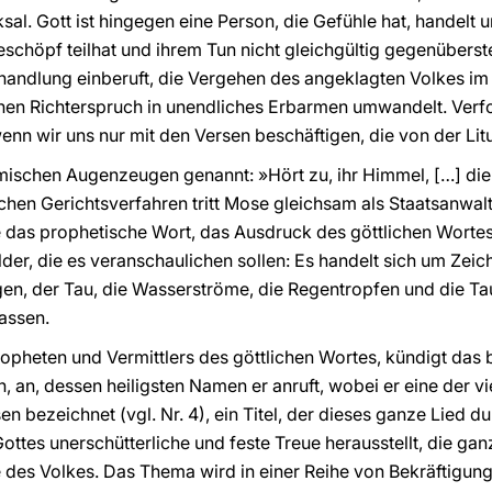
sal. Gott ist hingegen eine Person, die Gefühle hat, handelt u
eschöpf teilhat und ihrem Tun nicht gleichgültig gegenüberst
rhandlung einberuft, die Vergehen des angeklagten Volkes im
einen Richterspruch in unendliches Erbarmen umwandelt. Verfo
enn wir uns nur mit den Versen beschäftigen, die von der L
mischen Augenzeugen genannt: »Hört zu, ihr Himmel, […] di
hen Gerichtsverfahren tritt Mose gleichsam als Staatsanwalt
das prophetische Wort, das Ausdruck des göttlichen Wortes 
er, die es veranschaulichen sollen: Es handelt sich um Zeich
n, der Tau, die Wasserströme, die Regentropfen und die Tau
lassen.
opheten und Vermittlers des göttlichen Wortes, kündigt das
, an, dessen heiligsten Namen er anruft, wobei er eine der v
en bezeichnet (vgl. Nr. 4), ein Titel, der dieses ganze Lied dur
 Gottes unerschütterliche und feste Treue herausstellt, die ganz
des Volkes. Das Thema wird in einer Reihe von Bekräftigung