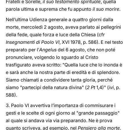
Fratelli e Sorelle,
il suo testamento spirituale
, quella
parola ultima e suprema che fu appunto
il suo morire
.
Nell’ultima Udienza generale a quattro giorni dalla
morte, mercoledì 2 agosto, aveva parlato ai pellegrini
della fede, quale forza e luce della Chiesa (cfr
Insegnamenti di Paolo VI
, XVI 1978, p. 586). E nel testo
preparato per l’
Angelus
del 6 agosto, che non poté
pronunciare, volgendo lo sguardo al Cristo
trasfigurato aveva scritto: "Quella luce che lo inonda è
e sarà anche la nostra parte di eredità e di splendore.
Siamo chiamati a condividere tanta gloria, perché
siamo "partecipi della natura divina" (
2 Pt
1,4)" (
ivi
, p.
588).
3. Paolo VI avvertiva l’importanza di commisurare i
gesti e le scelte di ogni giorno al "grande passaggio"
al quale si andava via via preparando. Ne è prova
quanto scriveva, ad esempio, nel
Pensiero alla morte
.