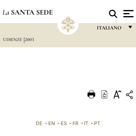
La
SANTA SEDE
ITALIANO
UDIENZE
2003
FRANÇAIS
ENGLISH
ITALIANO
PORTUGUÊS
ESPAÑOL
DEUTSCH
POLSKI
العربيّة
DE
-
EN
-
ES
-
FR
-
IT
-
PT
中文