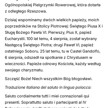
Ogólnopolskiej Pielgrzymki Rowerowej, która dotarła
z odległego Rzeszowa.
Dzisiaj wspominamy dwóch wielkich papieży, moich
poprzedników na Stolicy Piotrowej: Świętego Piusa X i
Sługę Bożego Pawła VI. Pierwszy, Pius X, papież
Eucharystii. 100 lat temu, 4 sierpnia, został wybrany
Następcą Świętego Piotra; drugi Paweł VI, papież
ostatniego Soboru. 25 lat temu, tu w Castel Gandolfo,
6 sierpnia, odszedł na spotkanie z Chrystusem w
wieczności. Papieże odnowy Kościoła, każdy według
swojego charyzmatu.
Szczęść Boże! Niech wszystkim Bóg błogosławi.
Traduzione italiana del saluto in lingua polacca:
Saluto cordialmente tutti i miei connazionali qui
presenti. Soprattutto saluto i partecipanti al IV