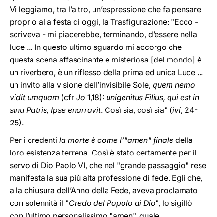
Vi leggiamo, tra l’altro, un’espressione che fa pensare
proprio alla festa di oggi, la Trasfigurazione: "Ecco -
scriveva - mi piacerebbe, terminando, d’essere nella
luce ... In questo ultimo sguardo mi accorgo che
questa scena affascinante e misteriosa [del mondo] è
un riverbero, è un riflesso della prima ed unica Luce ...
un invito alla visione dell’invisibile Sole,
quem nemo
vidit umquam
(cfr
Jo
1,18):
unigenitus Filius, qui est in
sinu Patris, Ipse enarravit
. Così sia, così sia" (
ivi
, 24-
25).
Per i credenti
la morte è come l’"amen" finale
della
loro esistenza terrena. Così è stato certamente per il
servo di Dio Paolo VI, che nel "grande passaggio" rese
manifesta la sua più alta professione di fede. Egli che,
alla chiusura dell’Anno della Fede, aveva proclamato
con solennità il "
Credo del Popolo di Dio
", lo sigillò
con l’ultimo personalissimo "amen", quale