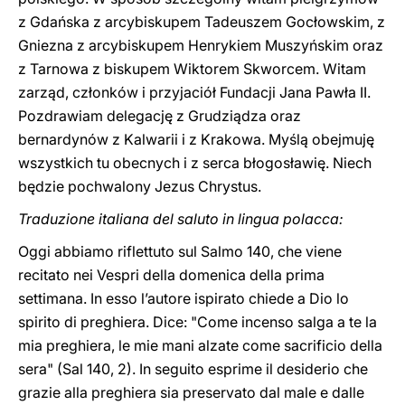
z Gdańska z arcybiskupem Tadeuszem Gocłowskim, z
Gniezna z arcybiskupem Henrykiem Muszyńskim oraz
z Tarnowa z biskupem Wiktorem Skworcem. Witam
zarząd, członków i przyjaciół Fundacji Jana Pawła II.
Pozdrawiam delegację z Grudziądza oraz
bernardynów z Kalwarii i z Krakowa. Myślą obejmuję
wszystkich tu obecnych i z serca błogosławię. Niech
będzie pochwalony Jezus Chrystus.
Traduzione italiana del saluto in lingua polacca:
Oggi abbiamo riflettuto sul Salmo 140, che viene
recitato nei Vespri della domenica della prima
settimana. In esso l’autore ispirato chiede a Dio lo
spirito di preghiera. Dice: "Come incenso salga a te la
mia preghiera, le mie mani alzate come sacrificio della
sera" (Sal 140, 2). In seguito esprime il desiderio che
grazie alla preghiera sia preservato dal male e dalle