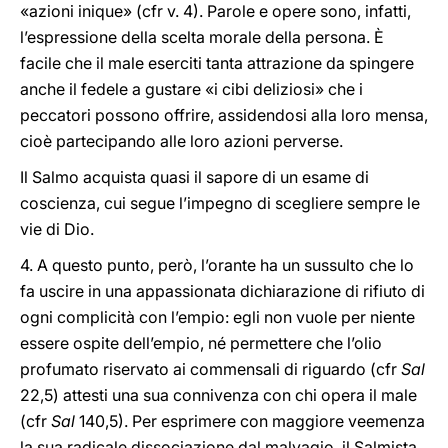
«azioni inique» (cfr v. 4). Parole e opere sono, infatti,
l’espressione della scelta morale della persona. È
facile che il male eserciti tanta attrazione da spingere
anche il fedele a gustare «i cibi deliziosi» che i
peccatori possono offrire, assidendosi alla loro mensa,
cioè partecipando alle loro azioni perverse.
Il Salmo acquista quasi il sapore di un esame di
coscienza, cui segue l’impegno di scegliere sempre le
vie di Dio.
4. A questo punto, però, l’orante ha un sussulto che lo
fa uscire in una appassionata dichiarazione di rifiuto di
ogni complicità con l’empio: egli non vuole per niente
essere ospite dell’empio, né permettere che l’olio
profumato riservato ai commensali di riguardo (cfr
Sal
22,5) attesti una sua connivenza con chi opera il male
(cfr
Sal
140,5). Per esprimere con maggiore veemenza
la sua radicale dissociazione dal malvagio, il Salmista