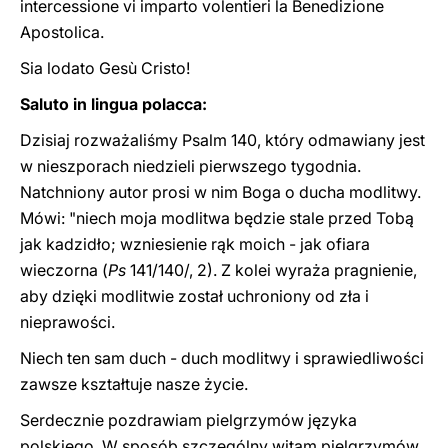
intercessione vi imparto volentieri la Benedizione
Apostolica.
Sia lodato Gesù Cristo!
Saluto in lingua polacca:
Dzisiaj rozważaliśmy Psalm 140, który odmawiany jest
w nieszporach niedzieli pierwszego tygodnia.
Natchniony autor prosi w nim Boga o ducha modlitwy.
Mówi: "niech moja modlitwa będzie stale przed Tobą
jak kadzidło; wzniesienie rąk moich - jak ofiara
wieczorna (
Ps
141/140/, 2). Z kolei wyraża pragnienie,
aby dzięki modlitwie został uchroniony od zła i
nieprawości.
Niech ten sam duch - duch modlitwy i sprawiedliwości
zawsze kształtuje nasze życie.
Serdecznie pozdrawiam pielgrzymów języka
polskiego. W sposób szczególny witam pielgrzymów