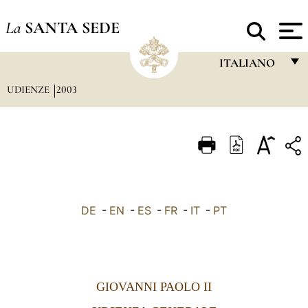
La
SANTA SEDE
ITALIANO
UDIENZE
2003
FRANÇAIS
ENGLISH
ITALIANO
PORTUGUÊS
ESPAÑOL
DE
-
EN
-
ES
-
FR
-
IT
-
PT
DEUTSCH
POLSKI
العربيّة
GIOVANNI PAOLO II
中文