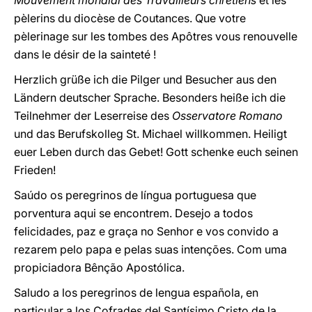
Mouvement mondial des Travailleurs chrétiens
et les
pèlerins du diocèse de Coutances. Que votre
pèlerinage sur les tombes des Apôtres vous renouvelle
dans le désir de la sainteté !
Herzlich grüße ich die Pilger und Besucher aus den
Ländern deutscher Sprache. Besonders heiße ich die
Teilnehmer der Leserreise des
Osservatore Romano
und das Berufskolleg St. Michael willkommen. Heiligt
euer Leben durch das Gebet! Gott schenke euch seinen
Frieden!
Saúdo os peregrinos de língua portuguesa que
porventura aqui se encontrem. Desejo a todos
felicidades, paz e graça no Senhor e vos convido a
rezarem pelo papa e pelas suas intenções. Com uma
propiciadora Bênção Apostólica.
Saludo a los peregrinos de lengua española, en
particular a los Cofrades del Santísimo Cristo de la