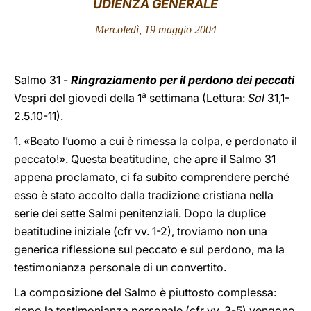
UDIENZA GENERALE
LATINE
Mercoledì, 19 maggio 2004
Salmo 31 -
Ringraziamento per il perdono dei peccati
a
Vespri del giovedì della 1
settimana (Lettura:
Sal
31,1-
2.5.10-11).
1. «Beato l’uomo a cui è rimessa la colpa, e perdonato il
peccato!». Questa beatitudine, che apre il Salmo 31
appena proclamato, ci fa subito comprendere perché
esso è stato accolto dalla tradizione cristiana nella
serie dei sette Salmi penitenziali. Dopo la duplice
beatitudine iniziale (cfr vv. 1-2), troviamo non una
generica riflessione sul peccato e sul perdono, ma la
testimonianza personale di un convertito.
La composizione del Salmo è piuttosto complessa:
dopo la testimonianza personale (cfr vv. 3-5) vengono