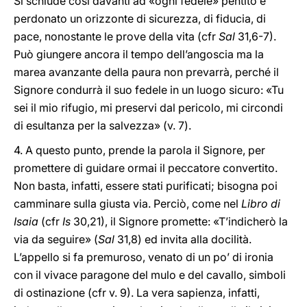
Si schiude così davanti ad «ogni fedele» pentito e
perdonato un orizzonte di sicurezza, di fiducia, di
pace, nonostante le prove della vita (cfr
Sal
31,6-7).
Può giungere ancora il tempo dell’angoscia ma la
marea avanzante della paura non prevarrà, perché il
Signore condurrà il suo fedele in un luogo sicuro: «Tu
sei il mio rifugio, mi preservi dal pericolo, mi circondi
di esultanza per la salvezza» (v. 7).
4. A questo punto, prende la parola il Signore, per
promettere di guidare ormai il peccatore convertito.
Non basta, infatti, essere stati purificati; bisogna poi
camminare sulla giusta via. Perciò, come nel
Libro di
Isaia
(cfr
Is
30,21), il Signore promette: «T’indicherò la
via da seguire» (
Sal
31,8) ed invita alla docilità.
L’appello si fa premuroso, venato di un po’ di ironia
con il vivace paragone del mulo e del cavallo, simboli
di ostinazione (cfr v. 9). La vera sapienza, infatti,