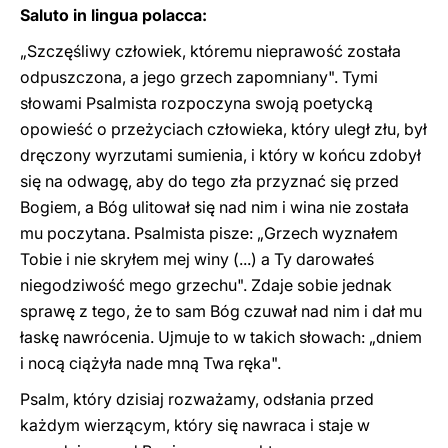
Saluto in lingua polacca:
„Szczęśliwy człowiek, któremu nieprawość została
odpuszczona, a jego grzech zapomniany". Tymi
słowami Psalmista rozpoczyna swoją poetycką
opowieść o przeżyciach człowieka, który uległ złu, był
dręczony wyrzutami sumienia, i który w końcu zdobył
się na odwagę, aby do tego zła przyznać się przed
Bogiem, a Bóg ulitował się nad nim i wina nie została
mu poczytana. Psalmista pisze: „Grzech wyznałem
Tobie i nie skryłem mej winy (...) a Ty darowałeś
niegodziwość mego grzechu". Zdaje sobie jednak
sprawę z tego, że to sam Bóg czuwał nad nim i dał mu
łaskę nawrócenia. Ujmuje to w takich słowach: „dniem
i nocą ciążyła nade mną Twa ręka".
Psalm, który dzisiaj rozważamy, odsłania przed
każdym wierzącym, który się nawraca i staje w