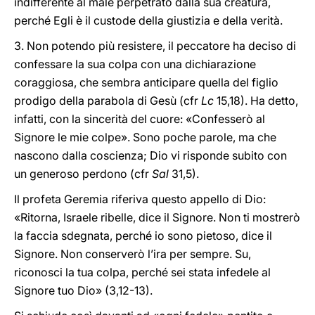
indifferente al male perpetrato dalla sua creatura,
perché Egli è il custode della giustizia e della verità.
3. Non potendo più resistere, il peccatore ha deciso di
confessare la sua colpa con una dichiarazione
coraggiosa, che sembra anticipare quella del figlio
prodigo della parabola di Gesù (cfr
Lc
15,18). Ha detto,
infatti, con la sincerità del cuore: «Confesserò al
Signore le mie colpe». Sono poche parole, ma che
nascono dalla coscienza; Dio vi risponde subito con
un generoso perdono (cfr
Sal
31,5).
Il profeta Geremia riferiva questo appello di Dio:
«Ritorna, Israele ribelle, dice il Signore. Non ti mostrerò
la faccia sdegnata, perché io sono pietoso, dice il
Signore. Non conserverò l’ira per sempre. Su,
riconosci la tua colpa, perché sei stata infedele al
Signore tuo Dio» (3,12-13).