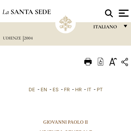
La
SANTA SEDE
ITALIANO
UDIENZE
2004
FRANÇAIS
ENGLISH
ITALIANO
PORTUGUÊS
ESPAÑOL
DE
-
EN
-
ES
-
FR
-
HR
-
IT
-
PT
DEUTSCH
POLSKI
العربيّة
GIOVANNI PAOLO II
中文