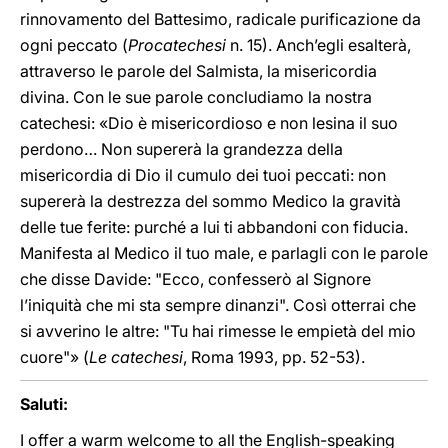
rinnovamento del Battesimo, radicale purificazione da
ogni peccato (
Procatechesi
n. 15). Anch’egli esalterà,
attraverso le parole del Salmista, la misericordia
divina. Con le sue parole concludiamo la nostra
catechesi: «Dio è misericordioso e non lesina il suo
perdono… Non supererà la grandezza della
misericordia di Dio il cumulo dei tuoi peccati: non
supererà la destrezza del sommo Medico la gravità
delle tue ferite: purché a lui ti abbandoni con fiducia.
Manifesta al Medico il tuo male, e parlagli con le parole
che disse Davide: "Ecco, confesserò al Signore
l’iniquità che mi sta sempre dinanzi". Così otterrai che
si avverino le altre: "Tu hai rimesse le empietà del mio
cuore"» (
Le catechesi
, Roma 1993, pp. 52-53).
Saluti:
I offer a warm welcome to all the English-speaking