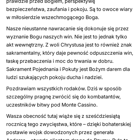
prawdzie przed Bogiem, perspektywę
bezpieczeństwa, zaufania i pokoju. Są to owoce wiary
w miłosierdzie wszechmogącego Boga.
Nasze nieustanne nawracanie się dokonuje się przez
wyznanie Bogu naszych win. Nie jest to jednak tylko
akt wewnętrzny. Z woli Chrystusa jest to również znak
sakramentalny, który daje pewność odpuszczenia win,
łaskę przebaczenia i moc do trwania w dobru.
Sakrament Pojednania i Pokuty jest Bożym darem dla
ludzi szukających pokoju ducha i nadziei.
Pozdrawiam wszystkich rodaków. Dziś w sposób
szczególny pragnę zwrócić się do kombatantów,
uczestników bitwy pod Monte Cassino.
Wasza obecność tutaj wiąże się z sześćdziesiątą
rocznicą tego zwycięstwa, które – dzięki bohaterskiej
postawie wojsk dowodzonych przez generała