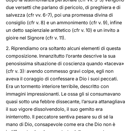
due versetti che parlano di pericolo, di preghiera e di
salvezza (cfr vv. 6-7), poi una promessa divina di
consiglio (cfr v. 8) e un ammonimento (cfr v. 9), infine
un detto sapienziale antitetico (cfr v. 10) e un invito a
gioire nel Signore (cfr v. 11).
2. Riprendiamo ora soltanto alcuni elementi di questa
composizione. Innanzitutto l’orante descrive la sua
penosissima situazione di coscienza quando «taceva»
(cfr v. 3): avendo commesso gravi colpe, egli non
aveva il coraggio di confessare a Dio i suoi peccati.
Era un tormento interiore terribile, descritto con
immagini impressionanti. Le ossa gli si consumavano
quasi sotto una febbre dissecante, l’arsura attanagliava
il suo vigore dissolvendolo, il suo gemito era
ininterrotto. Il peccatore sentiva pesare su di sé la
mano di Dio, consapevole come era che Dio non è