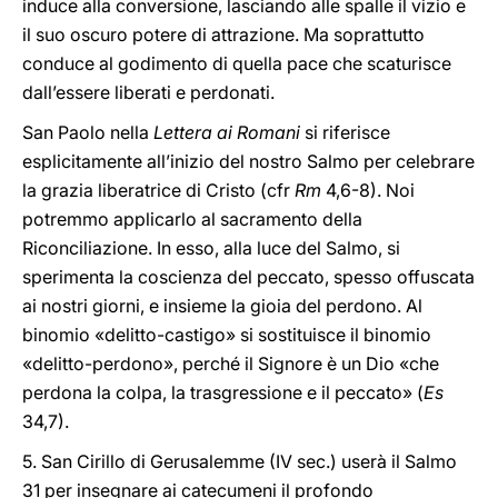
induce alla conversione, lasciando alle spalle il vizio e
il suo oscuro potere di attrazione. Ma soprattutto
conduce al godimento di quella pace che scaturisce
dall’essere liberati e perdonati.
San Paolo nella
Lettera ai Romani
si riferisce
esplicitamente all’inizio del nostro Salmo per celebrare
la grazia liberatrice di Cristo (cfr
Rm
4,6-8). Noi
potremmo applicarlo al sacramento della
Riconciliazione. In esso, alla luce del Salmo, si
sperimenta la coscienza del peccato, spesso offuscata
ai nostri giorni, e insieme la gioia del perdono. Al
binomio «delitto-castigo» si sostituisce il binomio
«delitto-perdono», perché il Signore è un Dio «che
perdona la colpa, la trasgressione e il peccato» (
Es
34,7).
5. San Cirillo di Gerusalemme (IV sec.) userà il Salmo
31 per insegnare ai catecumeni il profondo