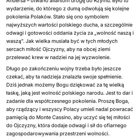
Andersa – otwarło aliantom drogę do Rzymu. Było to
wydarzenie, do którego z dumą odwołują się kolejne
pokolenia Polaków. Stało się ono symbolem
najwyższych wartości polskiego ducha, a szczególnie
odwagi i gotowości oddania życia za „wolność naszą i
waszą". Jak wielka musiała być w tych młodych
sercach miłość Ojczyzny, aby na obcej ziemi
przelewać krew w nadziei na jej wyzwolenie.
Długo po zakończeniu wojny trzeba było jeszcze
czekać, aby ta nadzieja znalazła swoje spełnienie.
Dziś jednak możemy Bogu dziękować za tę wielką
łaskę, jaką jest wolność polskiego narodu. Jest to dar i
zadanie dla współczesnego pokolenia. Proszę Boga,
aby rządzący i wszyscy Polacy umieli nadal powracać
pamięcią do Monte Cassino, aby uczyć się tej miłości
do Ojczyzny, która dodaje odwagi i sił do ofiarnego
zagospodarowywania przestrzeni wolności.