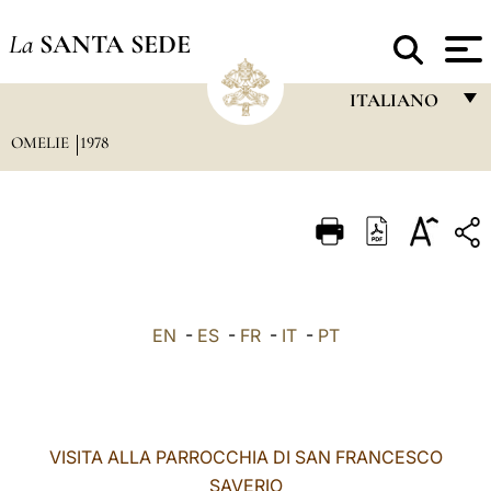
La
SANTA SEDE
ITALIANO
OMELIE
1978
FRANÇAIS
ENGLISH
ITALIANO
PORTUGUÊS
ESPAÑOL
EN
-
ES
-
FR
-
IT
-
PT
DEUTSCH
POLSKI
العربيّة
VISITA ALLA PARROCCHIA DI SAN FRANCESCO
SAVERIO
中文