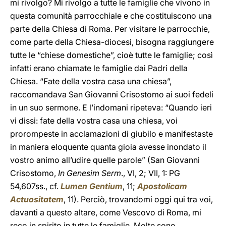
mi rivolgo? Mi rivolgo a tutte le famiglie che vivono in
questa comunità parrocchiale e che costituiscono una
parte della Chiesa di Roma. Per visitare le parrocchie,
come parte della Chiesa-diocesi, bisogna raggiungere
tutte le “chiese domestiche”, cioè tutte le famiglie; così
infatti erano chiamate le famiglie dai Padri della
Chiesa. “Fate della vostra casa una chiesa”,
raccomandava San Giovanni Crisostomo ai suoi fedeli
in un suo sermone. E l’indomani ripeteva: “Quando ieri
vi dissi: fate della vostra casa una chiesa, voi
prorompeste in acclamazioni di giubilo e manifestaste
in maniera eloquente quanta gioia avesse inondato il
vostro animo all’udire quelle parole” (San Giovanni
Crisostomo,
In Genesim Serm
., VI, 2; VII, 1: PG
54,607ss., cf.
Lumen Gentium
, 11;
Apostolicam
Actuositatem
, 11). Perciò, trovandomi oggi qui tra voi,
davanti a questo altare, come Vescovo di Roma, mi
reco in spirito in tutte le famiglie. Molte sono