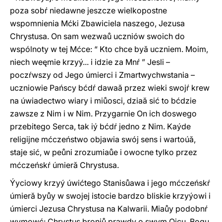
poza sobŕ niedawne jeszcze wielkopostne
wspomnienia Mćki Zbawiciela naszego, Jezusa
Chrystusa. On sam wezwaů uczniów swoich do
wspólnoty w tej Mćce: “ Kto chce byă uczniem. Moim,
niech weęmie krzyý... i idzie za Mnŕ ” Jesli –
poczŕwszy od Jego úmierci i Zmartwychwstania –
uczniowie Pańscy bćdŕ dawaă przez wieki swojŕ krew
na úwiadectwo wiary i miůosci, dziaă sić to bćdzie
zawsze z Nim i w Nim. Przygarnie On ich doswego
przebitego Serca, tak iý bćdŕ jedno z Nim. Kaýde
religijne mćczeństwo objawia swój sens i wartoúă,
staje sić, w peůni zrozumiaůe i owocne tylko przez
mćczeńskŕ úmieră Chrystusa.
Ýyciowy krzyý úwićtego Stanisůawa i jego mćczeńskŕ
úmieră byůy w swojej istocie bardzo bliskie krzyýowi i
úmierci Jezusa Chrystusa na Kalwarii. Miaůy podobnŕ
wymowć: Chrystus broniů prawdy o swym Ojcu, Bogu