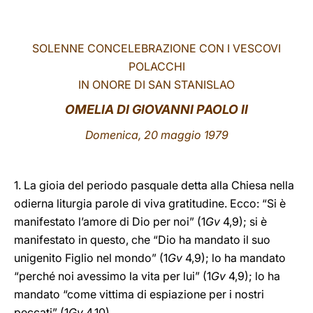
LATINE
SOLENNE CONCELEBRAZIONE CON I VESCOVI
POLACCHI
IN ONORE DI SAN STANISLAO
OMELIA DI GIOVANNI PAOLO II
Domenica, 20 maggio 1979
1. La gioia del periodo pasquale detta alla Chiesa nella
odierna liturgia parole di viva gratitudine. Ecco: “Si è
manifestato l’amore di Dio per noi” (1
Gv
4,9); si è
manifestato in questo, che “Dio ha mandato il suo
unigenito Figlio nel mondo” (1
Gv
4,9); lo ha mandato
“perché noi avessimo la vita per lui” (1
Gv
4,9); lo ha
mandato “come vittima di espiazione per i nostri
peccati” (1
Gv
4,10).