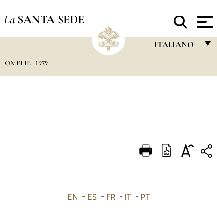
La
SANTA SEDE
ITALIANO
OMELIE
1979
FRANÇAIS
ENGLISH
ITALIANO
PORTUGUÊS
ESPAÑOL
DEUTSCH
POLSKI
العربيّة
EN
-
ES
-
FR
-
IT
-
PT
中文