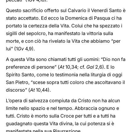
Questo sacrificio offerto sul Calvario il Venerdì Santo è
stato accettato. Ed ecco la Domenica di Pasqua ci ha
portato la certezza della Vita. Colui che ha spezzato i
sigilli del sepolcro, ha manifestato la vittoria sulla
morte, e con ciò ha rivelato la Vita che abbiamo “per
lui” (1
Gv
4,9).
A questa Vita sono chiamati tutti gli uomini: “Dio non fa
preferenze di persone” (
At
10,34; cf.
Gal
2,6). E lo
Spirito Santo, come lo testimonia nella liturgia di oggi
San Pietro, “scese sopra tutti coloro che ascoltavano il
discorso” (
At
10,44).
L’opera di salvezza compiuta da Cristo non ha alcun
limite nello spazio e nel tempo. Abbraccia ognuno e
tutti. Cristo è morto sulla Croce per tutti e a tutti ha
guadagnato questa Vita divina, la cui potenza si è
manifestata nella sua Risurrezione.