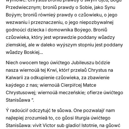
Przedwiecznym; broniů prawdy o Sobie, jako Synu
Boýym; broniů równieý prawdy o czůowieku, o jego
wezwaniu i przeznaczeniu, o jego niepozbywalnej
godnoúci dziecka i domownika Boýego. Broniů
czůowieka, który jest wprawdzie poddany wůadzy
ziemskiej, ale w daleko wyýszym stopniu jest poddany
wůadzy Boskiej...
Niech owocem tego úwićtego Jubileuszu bćdzie
nasza wiernoúă tej Krwi, którŕ przelaů Chrystus na
Kalwarii za odkupienie czůowieka, za zbawienie
kaýdego z nas; wiernoúă Cierpiŕcej Matce
Chrystusowej; wiernoúă meczeńskie; ofierze úwićtego
Stanisůawa ”.
Ý radoúciŕ odczytujć te sůowa. One pozwalajŕ nam
najlepiej zrozumieă to, co gůosi liturgia úwićtego
Stanisůawa: vivit Victor sub gladio! Istotnie, na gůowć