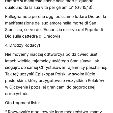
l’amore si manifesta anche nella morte “quando
qualcuno dà la sua vita per gli amici” (
Gv
15,13).
Rallegriamoci perché oggi possiamo lodare Dio per la
manifestazione del suo amore nella morte di San
Stanislao, servo dell’Eucaristia e servo del Popolo di
Dio sulla cattedra di Cracovia.
4. Drodzy Rodacy!
Nie moýemy inaczej odtworzyă po dzićwieciuset
latach wielkiej tajemnicy úwićtego Stanisůawa, jak
sićgajŕc do samej Chrystusowej Tajemnicy paschalnej.
Tak teý uczyniů Episkopat Polski w swoim liúcie
pasterskim, który przygotowuie wszystkich Polaków
w Ojczyęnie i poza jej granicami do tegorocznej
urocxystoúci.
Oto fragment listu:
“ Rozwaýajŕc modlitewnie jego mćczeństwo, mamy