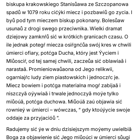
biskupa krakowskiego Stanisůawa ze Szczopanowa
spadů w 1079 roku cićýki miecz i pozbawiů go zycia. I
byů pod tym mieczem biskup pokonany. Bolesůaw
usunaů z drogi swego przeciwnika. Wielki dramat
dziejowy zamknŕů sić w krótkich granicach czasu. O
ile jednak potegŕ miecza osiŕgnćůa swój kres w chwili
úmierci ofiary, potćga Ducha, który jest Ýyciem i
Miůosciŕ, od tej samej chwili, zaczeůa sić oblawiaă i
narastaă. Promieniowaůaona od Jego relikwii,
ogarniajŕc ludy ziem piastowskich i jednoczŕc je.
Miecz bowiem i potćga materialna mogŕ zabijaă i
niszczyă oýywiaă i trwale jednoczyă moýe tylko
miůoúă, potćga duchowa. Miůoúă zaú objawia sić
rownieý w úmierci – wówczas, “ gdy ktoúýycie swoje
oddaje za przyjacióů ”.
Radujemy sić ýe w dniu dzisiejszym moýemy uwielbiă
Boga za objawienie sić Jego miůoúci w úmierci sůugi