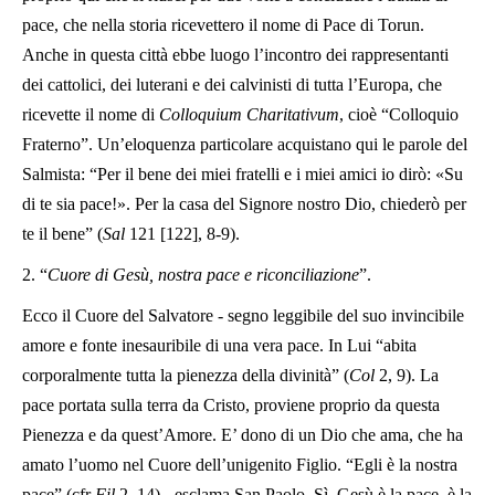
pace, che nella storia ricevettero il nome di Pace di Torun.
Anche in questa città ebbe luogo l’incontro dei rappresentanti
dei cattolici, dei luterani e dei calvinisti di tutta l’Europa, che
ricevette il nome di
Colloquium
Charitativum
, cioè “Colloquio
Fraterno”. Un’eloquenza particolare acquistano qui le parole del
Salmista: “Per il bene dei miei fratelli e i miei amici io dirò: «Su
di te sia pace!». Per la casa del Signore nostro Dio, chiederò per
te il bene” (
Sal
121 [122], 8-9).
2. “
Cuore di Gesù, nostra pace e riconciliazione
”.
Ecco il Cuore del Salvatore - segno leggibile del suo invincibile
amore e fonte inesauribile di una vera pace. In Lui “abita
corporalmente tutta la pienezza della divinità” (
Col
2, 9). La
pace portata sulla terra da Cristo, proviene proprio da questa
Pienezza e da quest’Amore. E’ dono di un Dio che ama, che ha
amato l’uomo nel Cuore dell’unigenito Figlio. “Egli è la nostra
pace” (cfr
Fil
2, 14) - esclama San Paolo. Sì, Gesù è la pace, è la