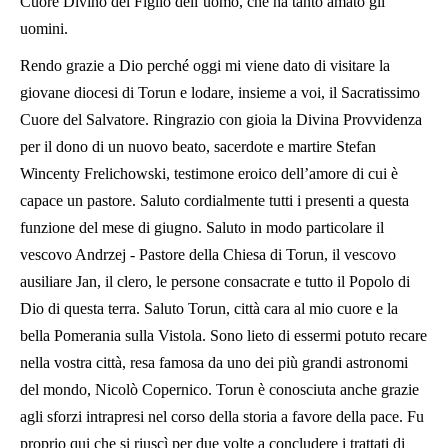
Cuore Divino del Figlio dell’uomo, che ha tanto amato gli
uomini.
Rendo grazie a Dio perché oggi mi viene dato di visitare la
giovane diocesi di Torun e lodare, insieme a voi, il Sacratissimo
Cuore del Salvatore. Ringrazio con gioia la Divina Provvidenza
per il dono di un nuovo beato, sacerdote e martire Stefan
Wincenty Frelichowski, testimone eroico dell’amore di cui è
capace un pastore. Saluto cordialmente tutti i presenti a questa
funzione del mese di giugno. Saluto in modo particolare il
vescovo Andrzej - Pastore della Chiesa di Torun, il vescovo
ausiliare Jan, il clero, le persone consacrate e tutto il Popolo di
Dio di questa terra. Saluto Torun, città cara al mio cuore e la
bella Pomerania sulla Vistola. Sono lieto di essermi potuto recare
nella vostra città, resa famosa da uno dei più grandi astronomi
del mondo, Nicolò Copernico. Torun è conosciuta anche grazie
agli sforzi intrapresi nel corso della storia a favore della pace. Fu
proprio qui che si riuscì per due volte a concludere i trattati di