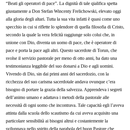
“Beati gli operatori di pace”. La dignità di tale qialifica spetta
giustamente a Don Stefan Wincenty Frelichowski, elevato oggi
alla gloria degli altari. Tutta la sua vita infatti è quasi come uno
specchio in cui si riflette lo splendore di quella filosofia di Cristo,
secondo la quale la vera felicità raggiunge solo colui che, in
unione con Dio, diventa un uomo di pace, che è operatore di
pace e porta la pace agli altri. Questo sacerdote di Torun, che
svolse il servizio pastorale per meno di otto anni, ha dato una
testimonianza leggibile del suo donarsi a Dio e agli uomini.
Vivendo di Dio, sin dai primi anni del sacerdozio, con la
ricchezza del suo carisma sacerdotale andava ovunque c’era
bisogno di portare la grazia della salvezza. Apprendeva i segreti
dell’animo umano e adattava i metodi della pastorale alle
necessità di ogni uomo che incontrava. Tale capacità egli l’aveva
attinta dalla scuola dello scautismo da cui aveva acquisito una
particolare sensibilità ai bisogni altrui e costantemente la
sviluppava nello spirito della parabola del buon Pastore che