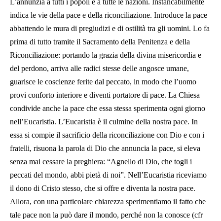
L’annunzia a tutti i popoli e a tutte le nazioni. Instancabilmente
indica le vie della pace e della riconciliazione. Introduce la pace
abbattendo le mura di pregiudizi e di ostilità tra gli uomini. Lo fa
prima di tutto tramite il Sacramento della Penitenza e della
Riconciliazione: portando la grazia della divina misericordia e
del perdono, arriva alle radici stesse delle angosce umane,
guarisce le coscienze ferite dal peccato, in modo che l’uomo
provi conforto interiore e diventi portatore di pace. La Chiesa
condivide anche la pace che essa stessa sperimenta ogni giorno
nell’Eucaristia. L’Eucaristia è il culmine della nostra pace. In
essa si compie il sacrificio della riconciliazione con Dio e con i
fratelli, risuona la parola di Dio che annuncia la pace, si eleva
senza mai cessare la preghiera: “Agnello di Dio, che togli i
peccati del mondo, abbi pietà di noi”. Nell’Eucaristia riceviamo
il dono di Cristo stesso, che si offre e diventa la nostra pace.
Allora, con una particolare chiarezza sperimentiamo il fatto che
tale pace non la può dare il mondo, perché non la conosce (cfr