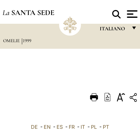
La
SANTA SEDE
ITALIANO
OMELIE
1999
FRANÇAIS
ENGLISH
ITALIANO
PORTUGUÊS
ESPAÑOL
DEUTSCH
POLSKI
العربيّة
DE
-
EN
-
ES
-
FR
-
IT
-
PL
-
PT
中文