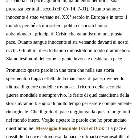
lasciato la sua pace agli uomini, garantendo per noi la sua
presenza per tutti i secoli (cfr
Gv
14, 7-31). Quanto sangue
innocente è stato versato nel XX° secolo in Europa e in tutto il
mondo, perché alcuni sistemi politici e sociali hanno
abbandonato i principi di Cristo che garantiscono una giusta
pace. Quanto sangue innocente si sta versando davanti ai nostri
occhi. Gli ultimi mesi lo hanno dimostrato in modo drammatico.
Siamo testimoni del come la gente invoca e desidera la pace.
Pronuncio queste parole in una terra che nella sua storia
sperimentò i tragici effetti della mancanza di pace, divenendo
vittima di guerre crudeli e rovinose. Il ricordo della seconda
guerra mondiale è sempre vivo, le ferite di quel cataclisma della
storia avranno bisogno di molto tempo per essere completamente
rimarginate. Che il grido di pace raggiunga da questo luogo tutti
nel mondo intero. Voglio ripetere le parole che ho pronunciato
quest’anno nel
Messaggio Pasquale
Urbi et Orbi
: “La pace è
possibile, la pace è doverosa, la pace è primaria responsabilità di