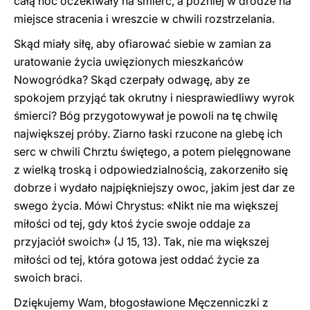
całą noc oczekiwały na śmierć, a póżniej w drodze na
miejsce stracenia i wreszcie w chwili rozstrzelania.
Skąd miały siłę, aby ofiarować siebie w zamian za
uratowanie życia uwięzionych mieszkańców
Nowogródka? Skąd czerpały odwagę, aby ze
spokojem przyjąć tak okrutny i niesprawiedliwy wyrok
śmierci? Bóg przygotowywał je powoli na tę chwilę
największej próby. Ziarno łaski rzucone na glebę ich
serc w chwili Chrztu świętego, a potem pielęgnowane
z wielką troską i odpowiedzialnością, zakorzeniło się
dobrze i wydało najpiękniejszy owoc, jakim jest dar ze
swego życia. Mówi Chrystus: «Nikt nie ma większej
miłości od tej, gdy ktoś życie swoje oddaje za
przyjaciół swoich» (J 15, 13). Tak, nie ma większej
miłości od tej, która gotowa jest oddać życie za
swoich braci.
Dziękujemy Wam, błogosławione Męczenniczki z