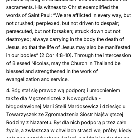
sacraments. His witness to Christ exemplified the
words of Saint Paul: “We are afflicted in every way, but
not crushed; perplexed, but not driven to despair;
persecuted, but not forsaken; struck down but not
destroyed; always carrying in the body the death of
Jesus, so that the life of Jesus may also be manifested
in our bodies” (2 Cor 4:8-10). Through the intercession
of Blessed Nicolas, may the Church in Thailand be
blessed and strengthened in the work of
evangelization and service.
4. Bóg stał się prawdziwą podporą i umocnieniem
także dla Męczenniczek z Nowogródka -
błogosławionej Marii Stelli Mardosewicz i dziesięciu
Towarzyszek ze Zgromadzenia Sióstr Najświętszej
Rodziny z Nazaretu. Był dla nich podporą przez całe
życie, a zwłaszcza w chwilach straszliwej próby, kiedy