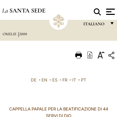
La
SANTA SEDE
ITALIANO
OMELIE
2000
FRANÇAIS
ENGLISH
ITALIANO
PORTUGUÊS
ESPAÑOL
DE
-
EN
-
ES
-
FR
-
IT
-
PT
DEUTSCH
POLSKI
العربيّة
CAPPELLA PAPALE PER LA BEATIFICAZIONE DI 44
SERVI DI DIO
中文