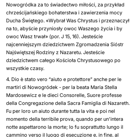
Nowogródka za to świadectwo miłości, za przykład
chrześcijańskiego bohaterstwa i zawierzenia mocy
Ducha Świętego. «Wybrał Was Chrystus i przeznaczył
na to, abyście przyniosły owoc Waszego życia i by
owoc Wasz trwał» (por. J 15, 16). Jesteście
najcenniejszym dziedzictwem Zgromadzenia Sióstr
Najświętszej Rodziny z Nazaretu. Jesteście
dziedzictwem całego Kościoła Chrystusowego po
wszystkie czasy.
4. Dio è stato vero “aiuto e protettore” anche per le
martiri di Nowogródek - per la beata Maria Stella
Mardosewicz e le dieci Consorelle, Suore professe
della Congregazione della Sacra Famiglia di Nazareth.
Fu per loro un aiuto durante tutta la vita e poi nel
momento della terribile prova, quando per un'intera
notte aspettarono la morte; lo fu soprattutto lungo il
cammino verso il luogo di esecuzione e, in fine, al