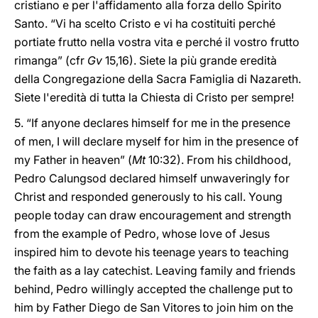
cristiano e per l'affidamento alla forza dello Spirito
Santo. “Vi ha scelto Cristo e vi ha costituiti perché
portiate frutto nella vostra vita e perché il vostro frutto
rimanga” (cfr
Gv
15,16). Siete la più grande eredità
della Congregazione della Sacra Famiglia di Nazareth.
Siete l'eredità di tutta la Chiesta di Cristo per sempre!
5. “If anyone declares himself for me in the presence
of men, I will declare myself for him in the presence of
my Father in heaven” (
Mt
10:32). From his childhood,
Pedro Calungsod declared himself unwaveringly for
Christ and responded generously to his call. Young
people today can draw encouragement and strength
from the example of Pedro, whose love of Jesus
inspired him to devote his teenage years to teaching
the faith as a lay catechist. Leaving family and friends
behind, Pedro willingly accepted the challenge put to
him by Father Diego de San Vitores to join him on the