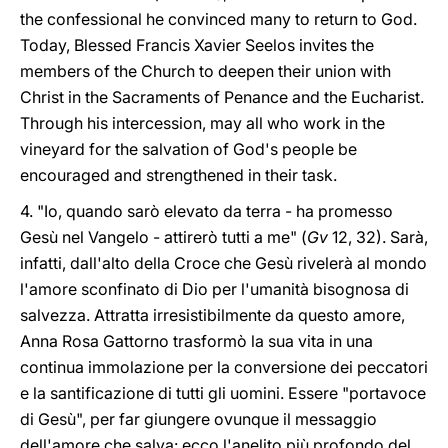
the confessional he convinced many to return to God.
Today, Blessed Francis Xavier Seelos invites the
members of the Church to deepen their union with
Christ in the Sacraments of Penance and the Eucharist.
Through his intercession, may all who work in the
vineyard for the salvation of God's people be
encouraged and strengthened in their task.
4. "Io, quando sarò elevato da terra - ha promesso
Gesù nel Vangelo - attirerò tutti a me" (
Gv
12, 32). Sarà,
infatti, dall'alto della Croce che Gesù rivelerà al mondo
l'amore sconfinato di Dio per l'umanità bisognosa di
salvezza. Attratta irresistibilmente da questo amore,
Anna Rosa Gattorno trasformò la sua vita in una
continua immolazione per la conversione dei peccatori
e la santificazione di tutti gli uomini. Essere "portavoce
di Gesù", per far giungere ovunque il messaggio
dell'amore che salva: ecco l'anelito più profondo del