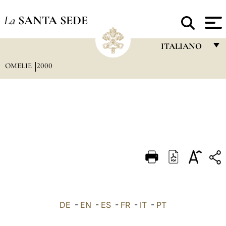
La
SANTA SEDE
ITALIANO
OMELIE
2000
FRANÇAIS
ENGLISH
ITALIANO
PORTUGUÊS
ESPAÑOL
DEUTSCH
POLSKI
العربيّة
DE
-
EN
-
ES
-
FR
-
IT
-
PT
中文