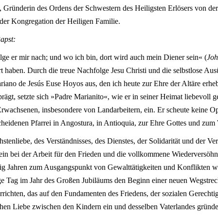
 Gründerin des Ordens der Schwestern des Heiligsten Erlösers von der 
er Kongregation der Heiligen Familie.
apst:
lge er mir nach; und wo ich bin, dort wird auch mein Diener sein« (
Joh
 haben. Durch die treue Nachfolge Jesu Christi und die selbstlose Ausü
ariano de Jesús Euse Hoyos aus, den ich heute zur Ehre der Altäre erhe
gt, setzte sich »Padre Marianito«, wie er in seiner Heimat liebevoll 
rwachsenen, insbesondere von Landarbeitern, ein. Er scheute keine 
scheidenen Pfarrei in Angostura, in Antioquia, zur Ehre Gottes und zum
stenliebe, des Verständnisses, des Dienstes, der Solidarität und der 
sein bei der Arbeit für den Frieden und die vollkommene Wiederversöh
zig Jahren zum Ausgangspunkt von Gewalttätigkeiten und Konflikten wu
tige Tag im Jahr des Großen Jubiläums den Beginn einer neuen Wegstrec
ichten, das auf den Fundamenten des Friedens, der sozialen Gerechtig
hen Liebe zwischen den Kindern ein und desselben Vaterlandes gründe