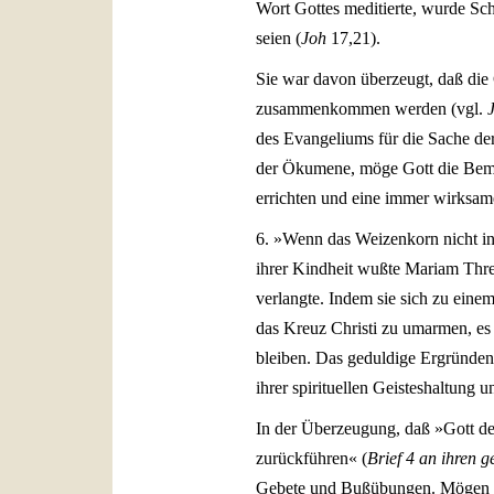
Wort Gottes meditierte, wurde Schw
seien (
Joh
17,21).
Sie war davon überzeugt, daß die 
zusammenkommen werden (vgl.
des Evangeliums für die Sache der
der Ökumene, möge Gott die Bemü
errichten und eine immer wirksam
6. »Wenn das Weizenkorn nicht in di
ihrer Kindheit wußte Mariam Thres
verlangte. Indem sie sich zu eine
das Kreuz Christi zu umarmen, es 
bleiben. Das geduldige Ergründen
ihrer spirituellen Geisteshaltung 
In der Überzeugung, daß »Gott de
zurückführen« (
Brief 4 an ihren g
Gebete und Bußübungen. Mögen dur