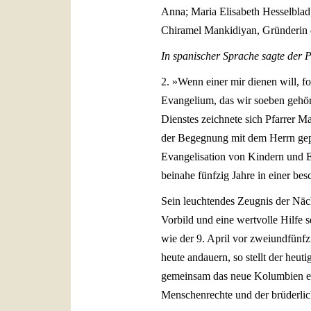
Anna; Maria Elisabeth Hesselblad,
Chiramel Mankidiyan, Gründerin d
In spanischer Sprache sagte der P
2. »Wenn einer mir dienen will, fo
Evangelium, das wir soeben gehört
Dienstes zeichnete sich Pfarrer M
der Begegnung mit dem Herrn geprä
Evangelisation von Kindern und E
beinahe fünfzig Jahre in einer be
Sein leuchtendes Zeugnis der Näch
Vorbild und eine wertvolle Hilfe 
wie der 9. April vor zweiundfünf
heute andauern, so stellt der heu
gemeinsam das neue Kolumbien err
Menschenrechte und der brüderlic