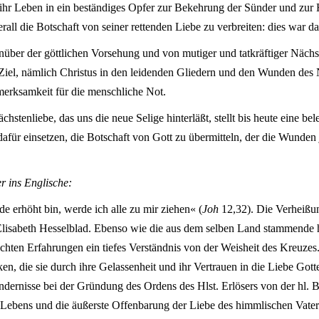
hr Leben in ein beständiges Opfer zur Bekehrung der Sünder und zur 
all die Botschaft von seiner rettenden Liebe zu verbreiten: dies war da
er der göttlichen Vorsehung und von mutiger und tatkräftiger Nächsten
Ziel, nämlich Christus in den leidenden Gliedern und den Wunden des 
erksamkeit für die menschliche Not.
chstenliebe, das uns die neue Selige hinterläßt, stellt bis heute eine b
 dafür einsetzen, die Botschaft von Gott zu übermitteln, der die Wunden 
r ins Englische:
e erhöht bin, werde ich alle zu mir ziehen« (
Joh
12,32). Die Verheißun
isabeth Hesselblad. Ebenso wie die aus dem selben Land stammende hl
ten Erfahrungen ein tiefes Verständnis von der Weisheit des Kreuzes. 
, die sie durch ihre Gelassenheit und ihr Vertrauen in die Liebe Gott
indernisse bei der Gründung des Ordens des Hlst. Erlösers von der hl. Bi
Lebens und die äußerste Offenbarung der Liebe des himmlischen Vaters 