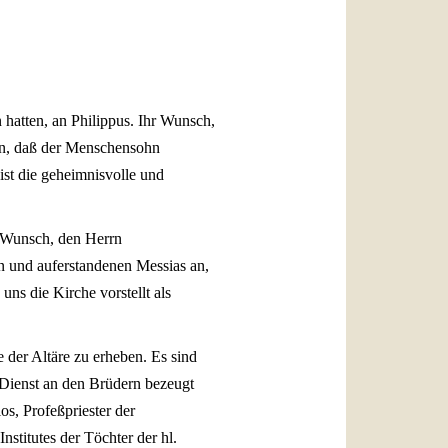
العربيّة
中文
LATINE
 hatten, an Philippus. Ihr Wunsch,
men, daß der Menschensohn
 ist die geheimnisvolle und
 Wunsch, den Herrn
en und auferstandenen Messias an,
uns die Kirche vorstellt als
 der Altäre zu erheben. Es sind
 Dienst an den Brüdern bezeugt
s, Profeßpriester der
stitutes der Töchter der hl.