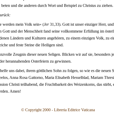
u beten und die anderen durch Wort und Beispiel zu Christus zu ziehen.
zurück:
sie werden mein Volk sein« (
Jer
31,33). Gott ist unser einziger Herr, und
 Gott und der Menschheit fand seine vollkommene Erfüllung im österli
edenen Ländern und Kulturen angehören, zu einem einzigen Volk, zu ei
eiche und feste Steine die Heiligen sind.
zvolle Zeugnis dieser neuen Seligen. Blicken wir auf sie, besonders jet
der herannahenden Osterfeiern zu gewinnen.
helfe uns dabei, ihrem göttlichen Sohn zu folgen, so wie es die neuen S
elos, Anna Rosa Gattorno, Maria Elisabeth Hesselblad, Mariam Thresia
assion Christi teilhabend, die Fruchtbarkeit des Weizenkorns, das stirbt,
erden. Amen!
© Copyright 2000 - Libreria Editrice Vaticana