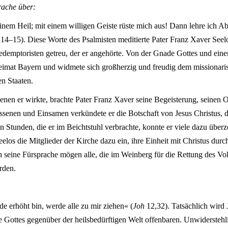
rache über:
nem Heil; mit einem willigen Geiste rüste mich aus! Dann lehre ich A
14–15). Diese Worte des Psalmisten meditierte Pater Franz Xaver Seel
demptoristen getreu, der er angehörte. Von der Gnade Gottes und ein
e Heimat Bayern und widmete sich großherzig und freudig dem missionar
n Staaten.
nen er wirkte, brachte Pater Franz Xaver seine Begeisterung, seinen O
lassenen und Einsamen verkündete er die Botschaft von Jesus Christus
n Stunden, die er im Beichtstuhl verbrachte, konnte er viele dazu über
eelos die Mitglieder der Kirche dazu ein, ihre Einheit mit Christus dur
h seine Fürsprache mögen alle, die im Weinberg für die Rettung des Volk
rden.
de erhöht bin, werde alle zu mir ziehen« (
Joh
12,32). Tatsächlich wird
e Gottes gegenüber der heilsbedürftigen Welt offenbaren. Unwidersteh