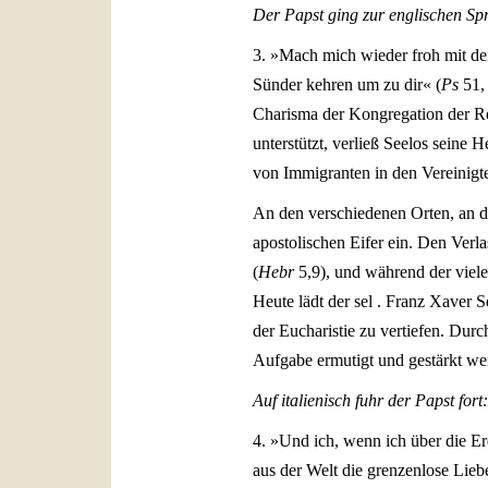
Der Papst ging zur englischen Sp
3. »Mach mich wieder froh mit dei
Sünder kehren um zu dir« (
Ps
51, 
Charisma der Kongregation der Re
unterstützt, verließ Seelos sein
von Immigranten in den Vereinigte
An den verschiedenen Orten, an de
apostolischen Eifer ein. Den Ver
(
Hebr
5,9), und während der viele
Heute lädt der sel . Franz Xaver S
der Eucharistie zu vertiefen. Durc
Aufgabe ermutigt und gestärkt we
Auf italienisch fuhr der Papst fort:
4. »Und ich, wenn ich über die Er
aus der Welt die grenzenlose Lieb