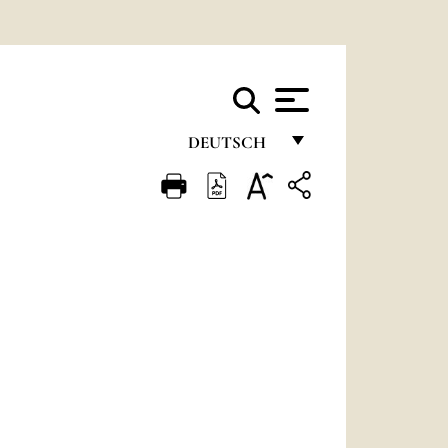
DEUTSCH
FRANÇAIS
ENGLISH
ITALIANO
PORTUGUÊS
ESPAÑOL
DEUTSCH
POLSKI