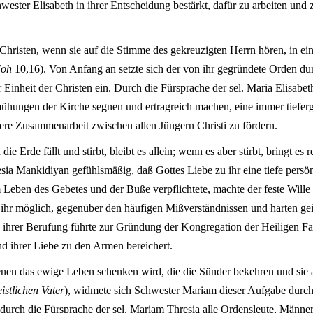
ester Elisabeth in ihrer Entscheidung bestärkt, dafür zu arbeiten und z
Christen, wenn sie auf die Stimme des gekreuzigten Herrn hören, in ei
Joh
10,16). Von Anfang an setzte sich der von ihr gegründete Orden d
 Einheit der Christen ein. Durch die Fürsprache der sel. Maria Elisabet
hungen der Kirche segnen und ertragreich machen, eine immer tiefer
ere Zusammenarbeit zwischen allen Jüngern Christi zu fördern.
e Erde fällt und stirbt, bleibt es allein; wenn es aber stirbt, bringt es 
ia Mankidiyan gefühlsmäßig, daß Gottes Liebe zu ihr eine tiefe persö
m Leben des Gebetes und der Buße verpflichtete, machte der feste Will
ihr möglich, gegenüber den häufigen Mißverständnissen und harten gei
 ihrer Berufung führte zur Gründung der Kongregation der Heiligen Fa
und ihrer Liebe zu den Armen bereichert.
nen das ewige Leben schenken wird, die die Sünder bekehren und sie 
eistlichen Vater
), widmete sich Schwester Mariam dieser Aufgabe durc
ch die Fürsprache der sel. Mariam Thresia alle Ordensleute, Männer 