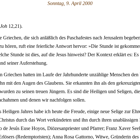
Sonntag, 9. April 2000
Joh
12,21).
ge Griechen, die sich anläßlich des Paschafestes nach Jerusalem begeben
zu hören, ruft eine feierliche Antwort hervor: »Die Stunde ist gekom
che Stunde ist dies, auf die Jesus hinweist? Der Kontext erklärt es: Es
und seiner Auferstehung.
on Griechen hatten im Laufe der Jahrhunderte unzählige Menschen den
ihn mit den Augen des Glaubens. Sie erkannten ihn als den gekreuzigt
wurden zu seinen treuen Jüngern. Es sind die Heiligen und Seligen, die 
nachahmen und denen wir nachfolgen sollen.
 Heiligen Jahres habe ich heute die Freude, einige neue Selige zur Ehre
Christus durch das Wort verkündeten und ihn durch ihren unablässigen
 de Jesús Euse Hoyos, Diözesanpriester und Pfarrer; Franz Xaver Seelo
Erlösers (Redemptoristen); Anna Rosa Gattorno, Witwe, Gründerin des In