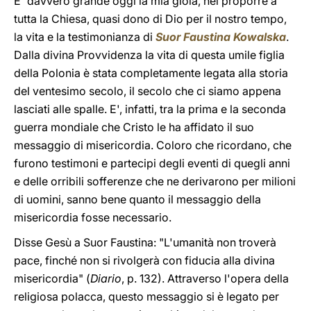
E' davvero grande oggi la mia gioia, nel proporre a
tutta la Chiesa, quasi dono di Dio per il nostro tempo,
la vita e la testimonianza di
Suor Faustina Kowalska
.
Dalla divina Provvidenza la vita di questa umile figlia
della Polonia è stata completamente legata alla storia
del ventesimo secolo, il secolo che ci siamo appena
lasciati alle spalle. E', infatti, tra la prima e la seconda
guerra mondiale che Cristo le ha affidato il suo
messaggio di misericordia. Coloro che ricordano, che
furono testimoni e partecipi degli eventi di quegli anni
e delle orribili sofferenze che ne derivarono per milioni
di uomini, sanno bene quanto il messaggio della
misericordia fosse necessario.
Disse Gesù a Suor Faustina: "L'umanità non troverà
pace, finché non si rivolgerà con fiducia alla divina
misericordia" (
Diario
, p.
132). Attraverso l'opera della
religiosa polacca, questo messaggio si è legato per