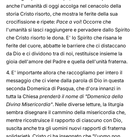
anche l'umanità di oggi accolga nel cenacolo della
storia Cristo risorto, che mostra le ferite della sua
crocifissione e ripete:
Pace a voi
! Occorre che
l'umanità si lasci raggiungere e pervadere dallo Spirito
che Cristo risorto le dona. E' lo Spirito che risana le
ferite del cuore, abbatte le barriere che ci distaccano
da Dio e ci dividono tra di noi, restituisce insieme la
gioia dell'amore del Padre e quella dell'unità fraterna.
4. E' importante allora che raccogliamo per intero il
messaggio che ci viene dalla parola di Dio in questa
seconda Domenica di Pasqua, che d'ora innanzi in
tutta la Chiesa
prenderà il nome di "Domenica della
Divina Misericordia"
. Nelle diverse letture, la liturgia
sembra disegnare il cammino della misericordia che,
mentre ricostruisce il rapporto di ciascuno con Dio,
suscita anche tra gli uomini nuovi rapporti di fraterna
solidarietà. Cristo ci ha insegnato che "l'uomo non