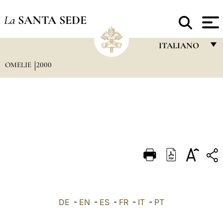
La
SANTA SEDE
ITALIANO
OMELIE
2000
FRANÇAIS
ENGLISH
ITALIANO
PORTUGUÊS
ESPAÑOL
DEUTSCH
POLSKI
العربيّة
DE
-
EN
-
ES
-
FR
-
IT
-
PT
中文