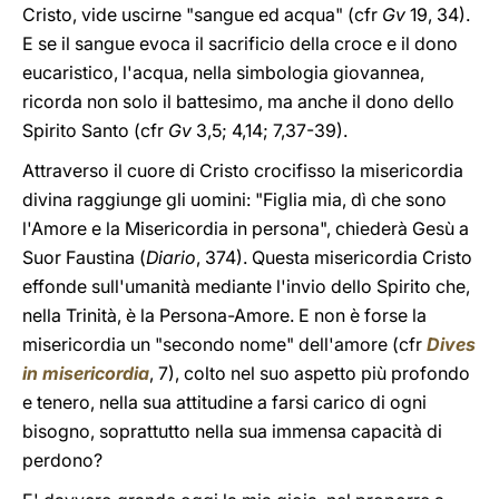
Cristo, vide uscirne "sangue ed acqua" (cfr
Gv
19, 34).
E se il sangue evoca il sacrificio della croce e il dono
eucaristico, l'acqua, nella simbologia giovannea,
ricorda non solo il battesimo, ma anche il dono dello
Spirito Santo (cfr
Gv
3,5; 4,14; 7,37-39).
Attraverso il cuore di Cristo crocifisso la misericordia
divina raggiunge gli uomini: "Figlia mia, dì che sono
l'Amore e la Misericordia in persona", chiederà Gesù a
Suor Faustina (
Diario
, 374). Questa misericordia Cristo
effonde sull'umanità mediante l'invio dello Spirito che,
nella Trinità, è la Persona-Amore. E non è forse la
misericordia un "secondo nome" dell'amore (cfr
Dives
in misericordia
, 7), colto nel suo aspetto più profondo
e tenero, nella sua attitudine a farsi carico di ogni
bisogno, soprattutto nella sua immensa capacità di
perdono?