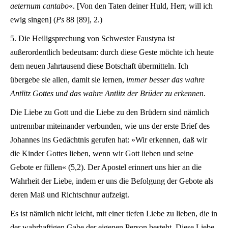
aeternum cantabo
«. [Von den Taten deiner Huld, Herr, will ich
ewig singen] (
Ps
88 [89], 2.)
5. Die Heiligsprechung von Schwester Faustyna ist
außerordentlich bedeutsam: durch diese Geste möchte ich heute
dem neuen Jahrtausend diese Botschaft übermitteln. Ich
übergebe sie allen, damit sie lernen,
immer besser das wahre
Antlitz Gottes und das wahre Antlitz der Brüder zu erkennen
.
Die Liebe zu Gott und die Liebe zu den Brüdern sind nämlich
untrennbar miteinander verbunden, wie uns der erste Brief des
Johannes ins Gedächtnis gerufen hat: »Wir erkennen, daß wir
die Kinder Gottes lieben, wenn wir Gott lieben und seine
Gebote er füllen« (5,2). Der Apostel erinnert uns hier an die
Wahrheit der Liebe, indem er uns die Befolgung der Gebote als
deren Maß und Richtschnur aufzeigt.
Es ist nämlich nicht leicht, mit einer tiefen Liebe zu lieben, die in
der wahrhaftigen Gabe der eigenen Person besteht. Diese Liebe