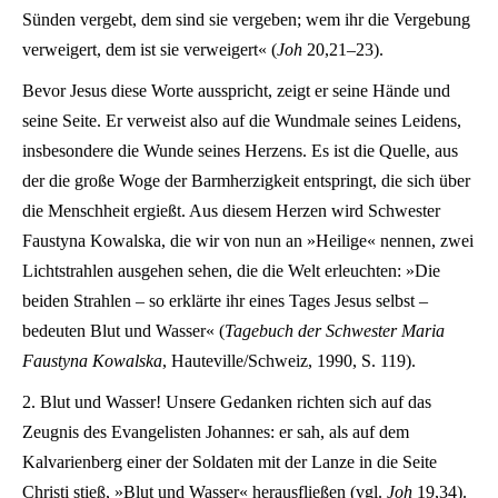
Sünden vergebt, dem sind sie vergeben; wem ihr die Vergebung
verweigert, dem ist sie verweigert« (
Joh
20,21–23).
Bevor Jesus diese Worte ausspricht, zeigt er seine Hände und
seine Seite. Er verweist also auf die Wundmale seines Leidens,
insbesondere die Wunde seines Herzens. Es ist die Quelle, aus
der die große Woge der Barmherzigkeit entspringt, die sich über
die Menschheit ergießt. Aus diesem Herzen wird Schwester
Faustyna Kowalska, die wir von nun an »Heilige« nennen, zwei
Lichtstrahlen ausgehen sehen, die die Welt erleuchten: »Die
beiden Strahlen – so erklärte ihr eines Tages Jesus selbst –
bedeuten Blut und Wasser« (
Tagebuch der Schwester Maria
Faustyna Kowalska
, Hauteville/Schweiz, 1990, S. 119).
2. Blut und Wasser! Unsere Gedanken richten sich auf das
Zeugnis des Evangelisten Johannes: er sah, als auf dem
Kalvarienberg einer der Soldaten mit der Lanze in die Seite
Christi stieß, »Blut und Wasser« herausfließen (vgl.
Joh
19,34).