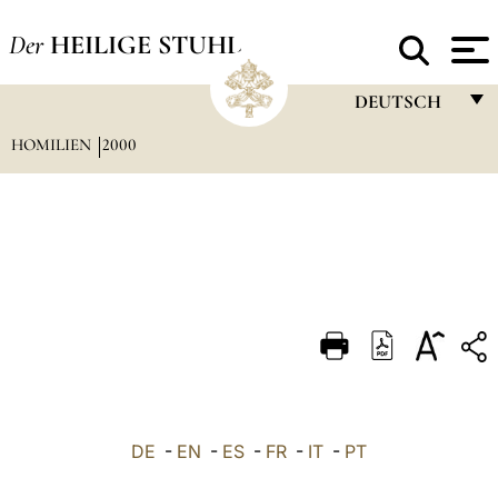
Der
HEILIGE STUHL
DEUTSCH
HOMILIEN
2000
FRANÇAIS
ENGLISH
ITALIANO
PORTUGUÊS
ESPAÑOL
DEUTSCH
POLSKI
العربيّة
DE
-
EN
-
ES
-
FR
-
IT
-
PT
中文