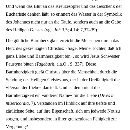
Und wenn das Blut an das Kreuzesopfer und das Geschenk der
Eucharistie denken läßt, so erinnert das Wasser in der Symbolik
des Johannes nicht nur an die Taufe, sondern auch an die Gabe
des Heiligen Geistes (vgl.
Joh
3,5; 4,14; 7,37–39).
Die göttliche Barmherzigkeit erreicht die Menschen durch das
Herz des gekreuzigten Christus: »Sage, Meine Tochter, daß Ich
ganz Liebe und Barmherzigkeit bin«, so wird Jesus Schwester
Faustyna bitten (
Tagebuch
, a.a.O., S. 337). Diese
Barmherzigkeit gießt Christus über die Menschheit durch die
Sendung des Heiligen Geistes aus, der in der Dreifaltigkeit die
»Person der Liebe« darstellt. Und ist denn nicht die
Barmherzigkeit ein »anderer Name« für die Liebe (
Dives in
misericordia
, 7), verstanden im Hinblick auf ihre tiefste und
zärtlichste Seite, auf ihre Eigenschaft, sich um jedwede Not zu
sorgen, und insbesondere in ihrer grenzenlosen Fähigkeit zur
Vergebung?