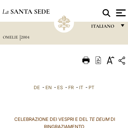
La
SANTA SEDE
ITALIANO
OMELIE
2004
FRANÇAIS
ENGLISH
ITALIANO
PORTUGUÊS
ESPAÑOL
DE
-
EN
-
ES
-
FR
-
IT
-
PT
DEUTSCH
POLSKI
العربيّة
CELEBRAZIONE DEI VESPRI E DEL
TE DEUM
DI
RINGRAZIAMENTO
中文