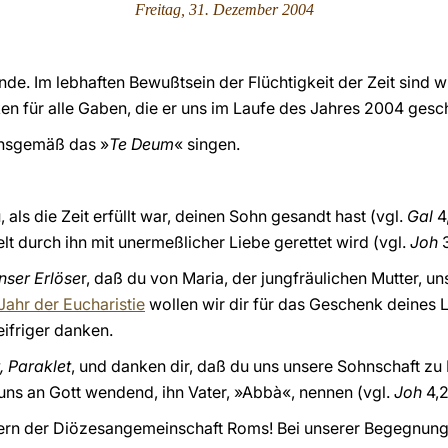
Freitag, 31. Dezember 2004
Ende. Im lebhaften Bewußtsein der Flüchtigkeit der Zeit sind w
n für alle Gaben, die er uns im Laufe des Jahres 2004 gesch
ionsgemäß das »
Te Deum
« singen.
, als die Zeit erfüllt war, deinen Sohn gesandt hast (vgl.
Gal
4,
lt durch ihn mit unermeßlicher Liebe gerettet wird (vgl.
Joh
nser Erlöse
r, daß du von Maria, der jungfräulichen Mutter, u
Jahr der Eucharistie
wollen wir dir für das Geschenk deines 
ifriger danken.
, Paraklet
, und danken dir, daß du uns unsere Sohnschaft zu
, uns an Gott wendend, ihn Vater, »Abbà«, nennen (vgl.
Joh
4,2
ern der Diözesangemeinschaft Roms! Bei unserer Begegnung 