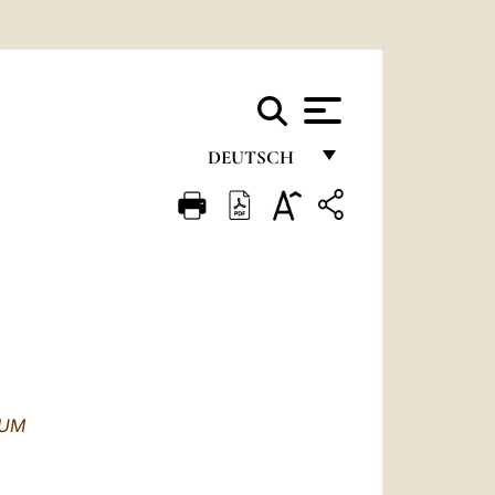
DEUTSCH
FRANÇAIS
ENGLISH
ITALIANO
PORTUGUÊS
ESPAÑOL
DEUTSCH
EUM
POLSKI