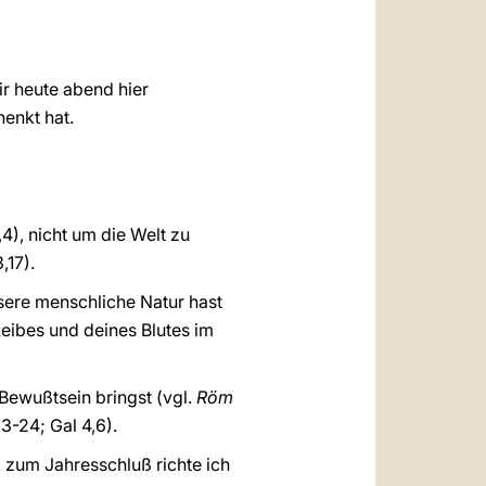
العربيّة
中文
ir heute abend hier
LATINE
enkt hat.
4), nicht um die Welt zu
3,17).
nsere menschliche Natur hast
Leibes und deines Blutes im
 Bewußtsein bringst (vgl.
Röm
3-24; Gal 4,6).
zum Jahresschluß richte ich