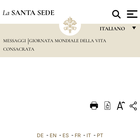
La
SANTA SEDE
ITALIANO
MESSAGGI
GIORNATA MONDIALE DELLA VITA
FRANÇAIS
CONSACRATA
ENGLISH
ITALIANO
PORTUGUÊS
ESPAÑOL
DEUTSCH
POLSKI
العربيّة
DE
-
EN
-
ES
-
FR
-
IT
-
PT
中文