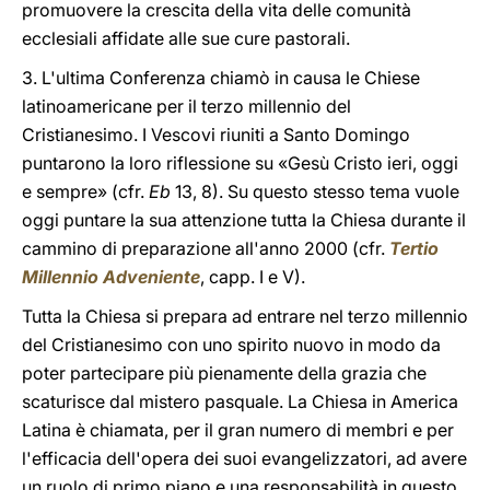
promuovere la crescita della vita delle comunità
ecclesiali affidate alle sue cure pastorali.
3. L'ultima Conferenza chiamò in causa le Chiese
latinoamericane per il terzo millennio del
Cristianesimo. I Vescovi riuniti a Santo Domingo
puntarono la loro riflessione su «Gesù Cristo ieri, oggi
e sempre» (cfr.
Eb
13, 8). Su questo stesso tema vuole
oggi puntare la sua attenzione tutta la Chiesa durante il
cammino di preparazione all'anno 2000 (cfr.
Tertio
Millennio Adveniente
, capp. I e V).
Tutta la Chiesa si prepara ad entrare nel terzo millennio
del Cristianesimo con uno spirito nuovo in modo da
poter partecipare più pienamente della grazia che
scaturisce dal mistero pasquale. La Chiesa in America
Latina è chiamata, per il gran numero di membri e per
l'efficacia dell'opera dei suoi evangelizzatori, ad avere
un ruolo di primo piano e una responsabilità in questo