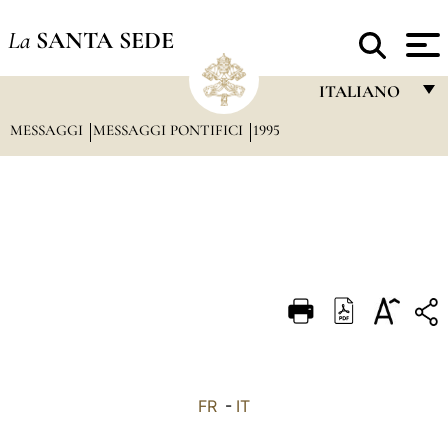
La
SANTA SEDE
ITALIANO
MESSAGGI
MESSAGGI PONTIFICI
1995
FRANÇAIS
ENGLISH
ITALIANO
PORTUGUÊS
ESPAÑOL
DEUTSCH
POLSKI
العربيّة
FR
-
IT
中文