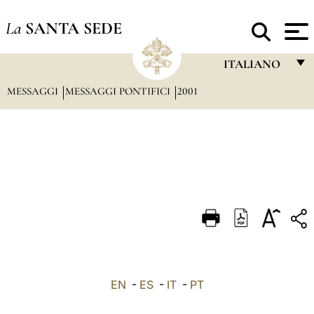
La
SANTA SEDE
ITALIANO
MESSAGGI
MESSAGGI PONTIFICI
2001
FRANÇAIS
ENGLISH
ITALIANO
PORTUGUÊS
ESPAÑOL
DEUTSCH
POLSKI
العربيّة
EN
-
ES
-
IT
-
PT
中文