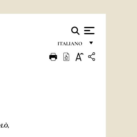
ITALIANO
FRANÇAIS
ENGLISH
ITALIANO
PORTUGUÊS
ESPAÑOL
DEUTSCH
OLÒ,
POLSKI