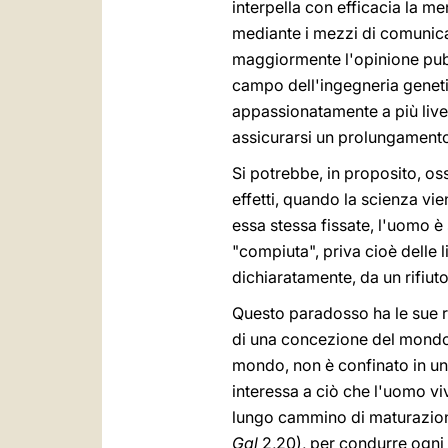
interpella con efficacia la me
mediante i mezzi di comunicazi
maggiormente l'opinione pubbl
campo dell'ingegneria genetic
appassionatamente a più livel
assicurarsi un prolungamento d
Si potrebbe, in proposito, oss
effetti, quando la scienza vi
essa stessa fissate, l'uomo è 
"compiuta", priva cioè delle 
dichiaratamente, da un rifiut
Questo paradosso ha le sue rad
di una concezione del mondo 
mondo, non è confinato in una 
interessa a ciò che l'uomo vive
lungo cammino di maturazione
Gal
2,20), per condurre ogni