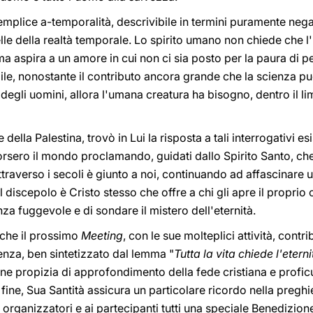
semplice a-temporalità, descrivibile in termini puramente nega
lle della realtà temporale. Lo spirito umano non chiede che l'
a aspira a un amore in cui non ci sia posto per la paura di per
bile, nonostante il contributo ancora grande che la scienza pu
degli uomini, allora l'umana creatura ha bisogno, dentro il lim
della Palestina, trovò in Lui la risposta a tali interrogativi esi
rsero il mondo proclamando, guidati dallo Spirito Santo, che
attraverso i secoli è giunto a noi, continuando ad affascinare
discepolo è Cristo stesso che offre a chi gli apre il proprio c
nza fuggevole e di sondare il mistero dell'eternità.
 che il prossimo
Meeting
, con le sue molteplici attività, cont
enza, ben sintetizzato dal lemma "
Tutta la vita chiede l'eterni
e propizia di approfondimento della fede cristiana e proficu
fine, Sua Santità assicura un particolare ricordo nella preghie
 organizzatori e ai partecipanti tutti una speciale Benedizion