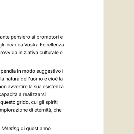
العربيّة
中文
LATINE
rante pensiero ai promotori e
gli incarica Vostra Eccellenza
ovvida iniziativa culturale e
ompendia in modo suggestivo i
lla natura dell'uomo e cioè la
non avvertire la sua esistenza
apacità a realizzarsi
uesto grido, cui gli spiriti
implorazione di eternità, che
l
Meeting
di quest'anno