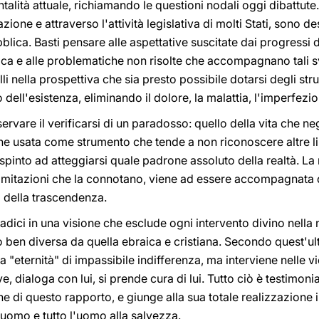
ntalità attuale, richiamando le questioni nodali oggi dibattut
one e attraverso l'attività legislativa di molti Stati, sono d
ica. Basti pensare alle aspettative suscitate dai progressi d
a e alle problematiche non risolte che accompagnano tali svi
li nella prospettiva che sia presto possibile dotarsi degli st
ell'esistenza, eliminando il dolore, la malattia, l'imperfezio
ervare il verificarsi di un paradosso: quello della vita che nega
ene usata come strumento che tende a non riconoscere altre l
spinto ad atteggiarsi quale padrone assoluto della realtà. La 
limitazioni che la connotano, viene ad essere accompagnata d
o della trascendenza.
ici in una visione che esclude ogni intervento divino nella nat
ben diversa da quella ebraica e cristiana. Secondo quest'ul
"eternità" di impassibile indifferenza, ma interviene nelle vi
, dialoga con lui, si prende cura di lui. Tutto ciò è testimoniat
 di questo rapporto, e giunge alla sua totale realizzazione 
 uomo e tutto l'uomo alla salvezza.