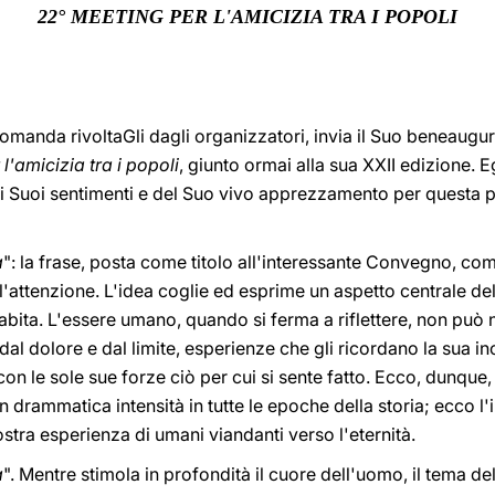
22° MEETING PER L'AMICIZIA TRA I POPOLI
omanda rivoltaGli dagli organizzatori, invia il Suo beneaugu
l'amicizia tra i popoli
, giunto ormai alla sua XXII edizione. E
dei Suoi sentimenti e del Suo vivo apprezzamento per questa pr
à
": la frase, posta come titolo all'interessante Convegno, c
e l'attenzione. L'idea coglie ed esprime un aspetto centrale de
'abita. L'essere umano, quando si ferma a riflettere, non può 
l dolore e dal limite, esperienze che gli ricordano la sua inc
 le sole sue forze ciò per cui si sente fatto. Ecco, dunque, q
 drammatica intensità in tutte le epoche della storia; ecco l'
ostra esperienza di umani viandanti verso l'eternità.
à
". Mentre stimola in profondità il cuore dell'uomo, il tema de