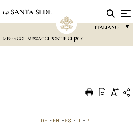
La
SANTA SEDE
ITALIANO
MESSAGGI
MESSAGGI PONTIFICI
2001
FRANÇAIS
ENGLISH
ITALIANO
PORTUGUÊS
ESPAÑOL
DEUTSCH
POLSKI
العربيّة
DE
-
EN
-
ES
-
IT
-
PT
中文