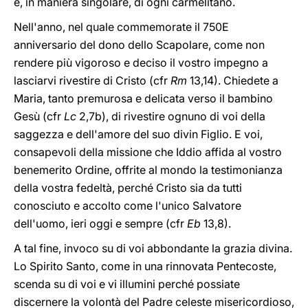
e, in maniera singolare, di ogni carmelitano.
Nell'anno, nel quale commemorate il 750E
anniversario del dono dello Scapolare, come non
rendere più vigoroso e deciso il vostro impegno a
lasciarvi rivestire di Cristo (cfr
Rm
13,14). Chiedete a
Maria, tanto premurosa e delicata verso il bambino
Gesù (cfr
Lc
2,7b), di rivestire ognuno di voi della
saggezza e dell'amore del suo divin Figlio. E voi,
consapevoli della missione che Iddio affida al vostro
benemerito Ordine, offrite al mondo la testimonianza
della vostra fedeltà, perché Cristo sia da tutti
conosciuto e accolto come l'unico Salvatore
dell'uomo, ieri oggi e sempre (cfr
Eb
13,8).
A tal fine, invoco su di voi abbondante la grazia divina.
Lo Spirito Santo, come in una rinnovata Pentecoste,
scenda su di voi e vi illumini perché possiate
discernere la volontà del Padre celeste misericordioso,