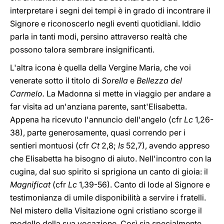
interpretare i segni dei tempi è in grado di incontrare il
Signore e riconoscerlo negli eventi quotidiani. Iddio
parla in tanti modi, persino attraverso realtà che
possono talora sembrare insignificanti.
L'altra icona è quella della Vergine Maria, che voi
venerate sotto il titolo di
Sorella
e
Bellezza del
Carmelo.
La Madonna si mette in viaggio per andare a
far visita ad un'anziana parente, sant'Elisabetta.
Appena ha ricevuto l'annuncio dell'angelo (cfr
Lc
1,26-
38), parte generosamente, quasi correndo per i
sentieri montuosi (cfr
Ct
2,8;
Is
52,7), avendo appreso
che Elisabetta ha bisogno di aiuto. Nell'incontro con la
cugina, dal suo spirito si sprigiona un canto di gioia: il
Magnificat
(cfr
Lc
1,39-56). Canto di lode al Signore e
testimonianza di umile disponibilità a servire i fratelli.
Nel mistero della Visitazione ogni cristiano scorge il
modello della sua vocazione. Così sia specialmente