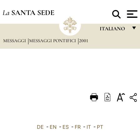
La
SANTA SEDE
ITALIANO
MESSAGGI
MESSAGGI PONTIFICI
2001
FRANÇAIS
ENGLISH
ITALIANO
PORTUGUÊS
ESPAÑOL
DEUTSCH
POLSKI
العربيّة
DE
-
EN
-
ES
-
FR
-
IT
-
PT
中文