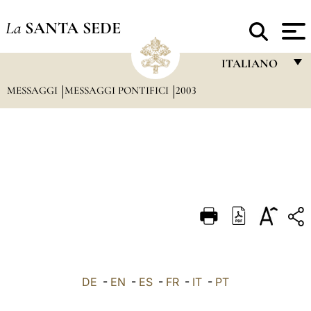
La
SANTA SEDE
ITALIANO
MESSAGGI
MESSAGGI PONTIFICI
2003
FRANÇAIS
ENGLISH
ITALIANO
PORTUGUÊS
ESPAÑOL
DEUTSCH
POLSKI
العربيّة
DE
-
EN
-
ES
-
FR
-
IT
-
PT
中文