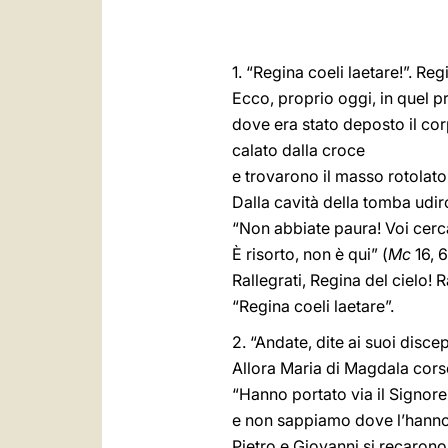
1. “Regina coeli laetare!”. Regi
Ecco, proprio oggi, in quel p
dove era stato deposto il corp
calato dalla croce
e trovarono il masso rotolato
Dalla cavità della tomba udi
“Non abbiate paura! Voi cerca
È risorto, non è qui” (
Mc
16, 6
Rallegrati, Regina del cielo! R
“Regina coeli laetare”.
2. “Andate, dite ai suoi discep
Allora Maria di Magdala corse
“Hanno portato via il Signore
e non sappiamo dove l’hanno
Pietro e Giovanni si recarono