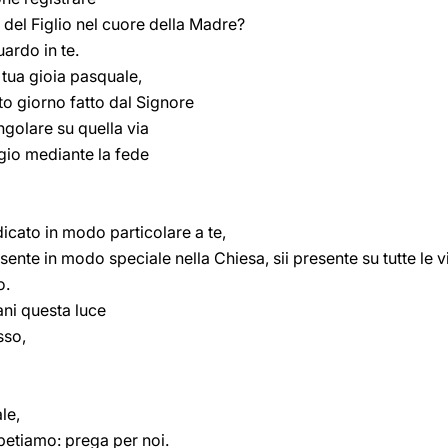
 del Figlio nel cuore della Madre?
uardo in te.
 tua gioia pasquale,
to giorno fatto dal Signore
ngolare su quella via
ggio mediante la fede
dicato in modo particolare a te,
sente in modo speciale nella Chiesa, sii presente su tutte le v
o.
ani questa luce
sso,
le,
ipetiamo: prega per noi.