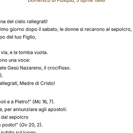
Domenica di Pasqua, 3 aprile 1988
na del cielo rallegrati!
rimo giorno dopo il sabato, le donne si recarono al sepolcro,
o del tuo Figlio,
 via, e la tomba vuota.
rono una voce:
te Gesù Nazareno, il crocifisso.
).
allegrati, Madre di Cristo!
oli e a Pietro!” (
Mc
16, 7).
, per annunziare agli apostoli:
 dal sepolcro
 posto!” (
Gv
20, 2).
 subito sul luogo,