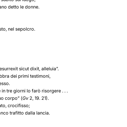
ano detto le donne.
sto, nel sepolcro.
urrexit sicut dixit, alleluia”.
bra dei primi testimoni,
esso.
 tre giorni lo farò risorgere . . .
uo corpo” (
Gv
2, 19. 21).
ato, crocifisso;
anco trafitto dalla lancia.