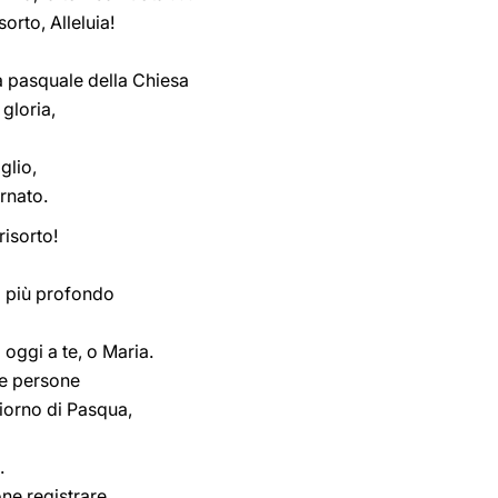
sorto, Alleluia!
ia pasquale della Chiesa
 gloria,
iglio,
rnato.
risorto!
o più profondo
 oggi a te, o Maria.
le persone
giorno di Pasqua,
.
ne registrare