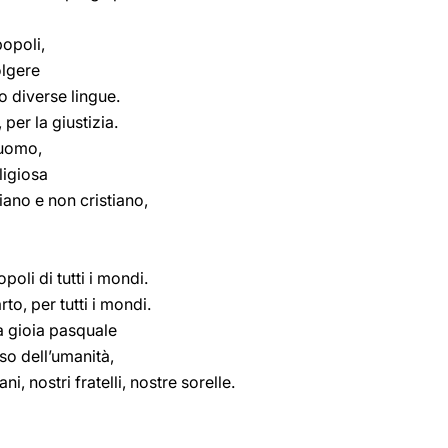
popoli,
olgere
o diverse lingue.
per la giustizia.
l’uomo,
ligiosa
iano e non cristiano,
poli di tutti i mondi.
o, per tutti i mondi.
ra gioia pasquale
o dell’umanità,
i, nostri fratelli, nostre sorelle.