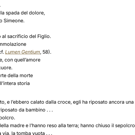
.
alla spada del dolore,
io Simeone.
l sacrificio del Figlio.
’immolazione
cf.
Lumen Gentium
, 58).
, con quell’amore
cuore.
rte della morte
l’intera storia
to, e l’ebbero calato dalla croce, egli ha riposato ancora una v
iposato da bambino . . .
polcro.
ella madre e l’hanno reso alla terra; hanno chiuso il sepolcro
 via, la tomba vuota . . .