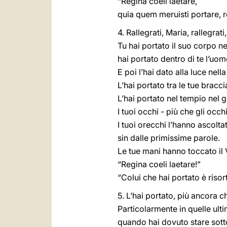
“Regina coeli laetare,
quia quem meruisti portare, re
4. Rallegrati, Maria, rallegrat
Tu hai portato il suo corpo ne
hai portato dentro di te l’uo
E poi l’hai dato alla luce nel
L’hai portato tra le tue brac
L’hai portato nel tempio nel 
I tuoi occhi - più che gli occh
I tuoi orecchi l’hanno ascolta
sin dalle primissime parole.
Le tue mani hanno toccato il V
“Regina coeli laetare!”
“Colui che hai portato è risor
5. L’hai portato, più ancora ch
Particolarmente in quelle ulti
quando hai dovuto stare sott