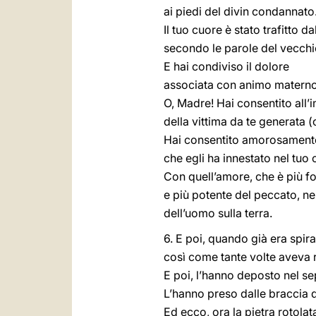
ai piedi del divin condannato
Il tuo cuore è stato trafitto d
secondo le parole del vecch
E hai condiviso il dolore
associata con animo materno a
O, Madre! Hai consentito all
della vittima da te generata (
Hai consentito amorosamente
che egli ha innestato nel tuo 
Con quell’amore, che è più fo
e più potente del peccato, nel
dell’uomo sulla terra.
6. E poi, quando già era spira
così come tante volte aveva r
E poi, l’hanno deposto nel se
L’hanno preso dalle braccia d
Ed ecco, ora la pietra rotolata