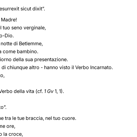
surrexit sicut dixit”.
i, Madre!
l tuo seno verginale,
mo-Dio.
la notte di Betlemme,
cia come bambino.
giorno della sua presentazione.
i di chiunque altro - hanno visto il Verbo Incarnato.
to,
erbo della vita (cf.
1 Gv
1, 1).
to”.
e tra le tue braccia, nel tuo cuore.
me ore,
o la croce,