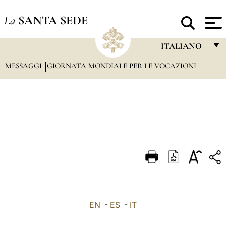
La
SANTA SEDE
ITALIANO
MESSAGGI
GIORNATA MONDIALE PER LE VOCAZIONI
FRANÇAIS
ENGLISH
ITALIANO
PORTUGUÊS
ESPAÑOL
DEUTSCH
POLSKI
العربيّة
EN
-
ES
-
IT
中文