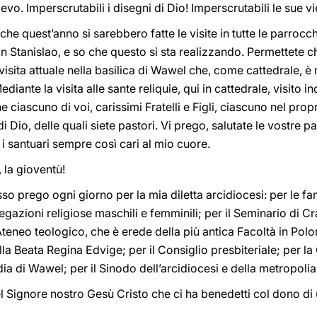
o. Imperscrutabili i disegni di Dio! Imperscrutabili le sue vi
 quest’anno si sarebbero fatte le visite in tutte le parrocchi
an Stanislao, e so che questo si sta realizzando. Permettete 
isita attuale nella basilica di Wawel che, come cattedrale, è 
ediante la visita alle sante reliquie, qui in cattedrale, visito 
 ciascuno di voi, carissimi Fratelli e Figli, ciascuno nel propr
i Dio, delle quali siete pastori. Vi prego, salutate le vostre pa
i i santuari sempre così cari al mio cuore.
, la gioventù!
o prego ogni giorno per la mia diletta arcidiocesi: per le fam
gazioni religiose maschili e femminili; per il Seminario di Cr
Ateneo teologico, che è erede della più antica Facoltà in Polon
a Beata Regina Edvige; per il Consiglio presbiteriale; per la 
ia di Wawel; per il Sinodo dell’arcidiocesi e della metropolia
 Signore nostro Gesù Cristo che ci ha benedetti col dono di 