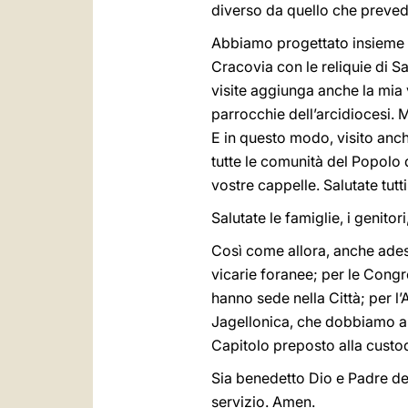
diverso da quello che prevedev
Abbiamo progettato insieme che
Cracovia con le reliquie di S
visite aggiunga anche la mia v
parrocchie dell’arcidiocesi. M
E in questo modo, visito anche
tutte le comunità del Popolo d
vostre cappelle. Salutate tutt
Salutate le famiglie, i genitori
Così come allora, anche adess
vicarie foranee; per le Congre
hanno sede nella Città; per l’
Jagellonica, che dobbiamo all
Capitolo preposto alla custod
Sia benedetto Dio e Padre del
servizio. Amen.