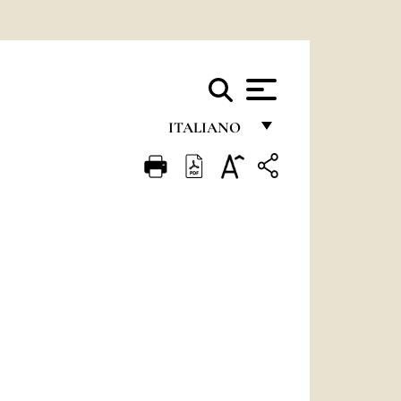
ITALIANO
FRANÇAIS
ENGLISH
ITALIANO
PORTUGUÊS
ESPAÑOL
DEUTSCH
POLSKI