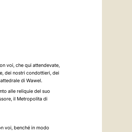
العربيّة
中文
LATINE
con voi, che qui attendevate,
 dei nostri condottieri, dei
cattedrale di Wawel.
to alle reliquie del suo
ore, il Metropolita di
con voi, benché in modo