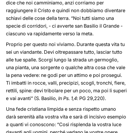
dice che noi camminiamo, anzi corriamo per
raggiungere il Cristo e quindi non dobbiamo diventare
schiavi delle cose della terra. “Noi tutti siamo una
specie di corridori, - ci avverte san Basilio il Grande -
ciascuno va rapidamente verso la meta.
Proprio per questo noi viviamo. Durante questa vita tu
sei un viandante. Devi oltrepassare tutto, lasciar tutto
alle tue spalle. Scorgi lungo la strada un germoglio,
una pianta, una sorgente o qualche altra cosa che vale
la pena vedere: ne godi per un attimo e poi prosegui.
Ti imbatti in rocce, valli, precipizi, scogli, tronchi, fiere,
rettili, spine: devi tribolare per un poco, ma poi li superi
e vai avanti” (S. Basilio,
In Ps. 1,4
: PG 29,220).
Una fede cristiana limpida e senza rispetto umano
darà serenità alla vostra vita e sarà di incisivo esempio
a quanti vi conoscono: “Così risplenda la vostra luce
davanti agli uomini, perché vedano le vostre opere