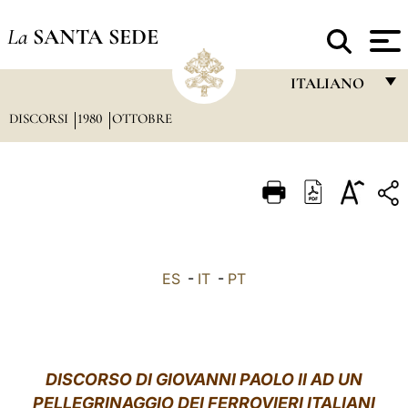
La
SANTA SEDE
ITALIANO
DISCORSI
1980
OTTOBRE
FRANÇAIS
ENGLISH
ITALIANO
PORTUGUÊS
ESPAÑOL
ES
-
IT
-
PT
DEUTSCH
POLSKI
العربيّة
DISCORSO DI GIOVANNI PAOLO II AD UN
PELLEGRINAGGIO DEI FERROVIERI ITALIANI
中文