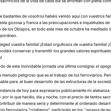
sacrificios de la vida de cada día se afrontan con plena con
e bastantes de vosotros habéis venido aquí con vuestros fam
sta gozosa y franca a las preocupaciones e inquietudes de la
de los Obispos, en todo este mes de octubre ha meditado so
mporáneo.
teged vuestra familia! ¡Estad orgullosos de vuestra familia! 
podáis conservar y transmitir los grandes valores espiritual
s!
do de esta inolvidable jornada una última consigna:
el apego
 menudo peligroso que es el trabajo de los ferroviarios. P
sable para .el buen desarrollo de las estructuras de la socied
unstancia de hoy para expresaros públicamente mi alabanza 
— por lo que hacéis, día y noche, con el precio de tantos sacr
ontribuir de manera seria y determinante al ordenado desarr
ois ferroviarios "cristianos", participáis en los ''grupos de e