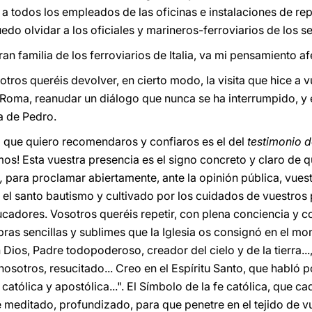
, a todos los empleados de las oficinas e instalaciones de r
uedo olvidar a los oficiales y marineros-ferroviarios de los 
ran familia de los ferroviarios de Italia, va mi pensamiento a
tros queréis devolver, en cierto modo, la visita que hice a 
Roma, reanudar un diálogo que nunca se ha interrumpido, y e
a de Pedro.
 que quiero recomendaros y confiaros es el del
testimonio de
s! Esta vuestra presencia es el signo concreto y claro de 
,
para proclamar abiertamente, ante la opinión pública, vuest
el santo bautismo y cultivado por los cuidados de vuestros 
cadores. Vosotros queréis repetir, con plena conciencia y co
as sencillas y sublimes que la Iglesia os consignó en el mom
Dios, Padre todopoderoso, creador del cielo y de la tierra...
osotros, resucitado... Creo en el Espíritu Santo, que habló p
, católica y apostólica...". El Símbolo de la fe católica, que 
 meditado, profundizado, para que penetre en el tejido de vu