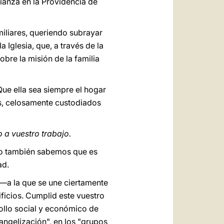
fianza en la Providencia de
iliares, queriendo subrayar
 Iglesia, que, a través de la
bre la misión de la familia
¡Que ella sea siempre el hogar
es, celosamente custodiados
 a vuestro trabajo.
ero también sabemos que es
ad.
—a la que se une ciertamente
ificios. Cumplid este vuestro
ollo social y económico de
vangelización", en los "grupos