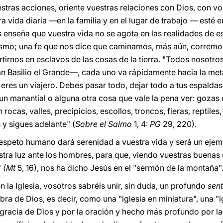
tras acciones, oriente vuestras relaciones con Dios, con v
vida diaria —en la familia y en el lugar de trabajo — esté e
s enseña que vuestra vida no se agota en las realidades de e
smo; una fe que nos dice que caminamos, más aún, corremos 
irnos en esclavos de las cosas de la tierra. "Todos nosotr
n Basilio el Grande—, cada uno va rápidamente hacia la met
 eres un viajero. Debes pasar todo, dejar todo a tus espaldas.
 un manantial o alguna otra cosa que vale la pena ver: goza
rocas, valles, precipicios, escollos, troncos, fieras, reptiles
 y sigues adelante" (
Sobre el Salmo
1, 4:
PG
29, 220).
 respeto humano dará serenidad a vuestra vida y será un ejem
stra luz ante los hombres, para que, viendo vuestras buenas 
"
(Mt
5, 16), nos ha dicho Jesús en el "sermón de la montaña"
 en la Iglesia, vosotros sabréis unir, sin duda, un profundo
sent
abra de Dios, es decir, como una "iglesia en miniatura", una "i
a gracia de Dios y por la oración y hecho más profundo por l