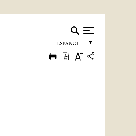
ESPAÑOL
FRANÇAIS
ENGLISH
ITALIANO
PORTUGUÊS
ESPAÑOL
DEUTSCH
POLSKI