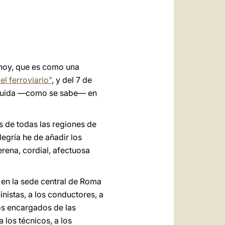
العربيّة
中文
LATINE
 hoy, que es como una
l ferroviario"
, y del 7 de
truida —como se sabe— en
 de todas las regiones de
legría he de añadir los
rena, cordial, afectuosa
o en la sede central de Roma
nistas, a los conductores, a
los encargados de las
 los técnicos, a los