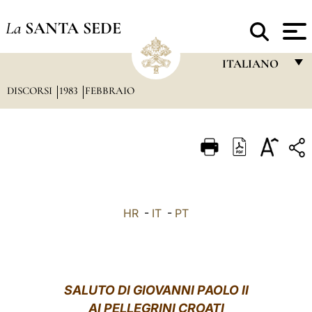
La
SANTA SEDE
ITALIANO
DISCORSI
1983
FEBBRAIO
FRANÇAIS
ENGLISH
ITALIANO
PORTUGUÊS
ESPAÑOL
HR
-
IT
-
PT
DEUTSCH
POLSKI
العربيّة
SALUTO
DI GIOVANNI PAOLO II
AI PELLEGRINI CROATI
中文