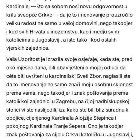
Kardinale, —
to sa sobom nosi novu odgovornost u
š
krilu sveop
e Crkve — da je to imenovanje prouzro
ilo
ć
č
veliku radost ne samo u va
oj domovini, nego takodjer
š
i kod svih Hrvata u inozemstvu, kao i medju svim
katolicima u Jugoslaviji, a isto tako i kod ostalih
vjerskih zajednica.
Va
a Uzoritost je izrazila svoje osje
aje, kada ste, pred
š
ć
oko mjesec dana, bili obavije
teni o mojoj odluci da
š
céte biti uvr
teni u kardinaliski Sveti Zbor, naglasili ste
š
da to imenovanje ne samo zna
i moju osobnu sklonost
č
prema vama, nego takodjer i znak po
tovanja prema
š
katoli
koi zajednici u Zagrebu, na
ijoj nadbiskupskoj
č
č
stolici vi ste naslijedili, iza kako ste bili bliz suradnuik
obojice, cijenjenog Kardinala Alojzije Stepinca i
pokojnog Kardinala Franje
epera. Ono je takodjer
Š
znak po
tovanja za cijelu Crkvu katoli
ku u Jugoslaviji,
š
č