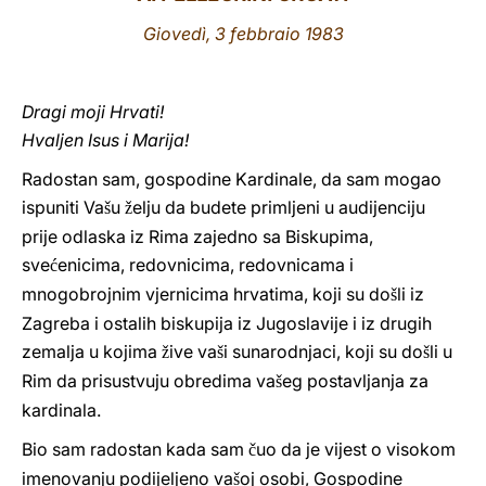
Giovedì, 3 febbraio 1983
LATINE
Dragi moji Hrvati!
Hvaljen Isus i Marija!
Radostan sam, gospodine Kardinale, da sam mogao
ispuniti Va
u
elju da budete primljeni u audijenciju
š
ž
prije odlaska iz Rima zajedno sa Biskupima,
sve
enicima, redovnicima, redovnicama i
ć
mnogobrojnim vjernicima hrvatima, koji su do
li iz
š
Zagreba i ostalih biskupija iz Jugoslavije i iz drugih
zemalja u kojima
ive va
i sunarodnjaci, koji su do
li u
ž
š
š
Rim da prisustvuju obredima va
eg postavljanja za
š
kardinala.
Bio sam radostan kada sam
uo da je vijest o visokom
č
imenovanju podijeljeno va
oj osobi, Gospodine
š