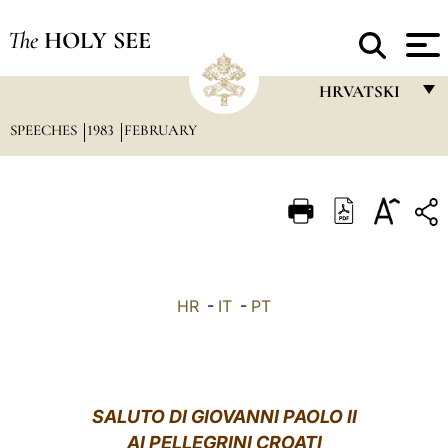
The
HOLY SEE
HRVATSKI
SPEECHES
1983
FEBRUARY
FRANÇAIS
ENGLISH
ITALIANO
PORTUGUÊS
ESPAÑOL
HR
-
IT
-
PT
DEUTSCH
POLSKI
العربيّة
SALUTO
DI GIOVANNI PAOLO II
AI PELLEGRINI CROATI
中文