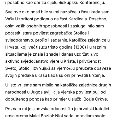
i posebno kao dar za cijelu Biskupsku Konferenciju.
Sve ove okolnosti bile su mi nazo
ne u
asu kada sam
č
č
Va
u Uzoritost podignuo na
ast Kardinala. Posebno,
š
č
osim va
ih osobnih sposobnosti i zasluga, htio sam
š
po
astiti staru povijest zagreba
ke Stolice i
č
č
svjedo
anstvo, pro
lo i sada
nje, katoli
ke zajednice u
č
š
š
č
Hrvata, koji ve
tisu
u tristo godina (1300) i u raznim
ć
ć
situacijama je znala i znade i danas uzdr
ati
ivo i
ž
ž
aktivno svjedo
anstvo vjere u Krista, i privr
enost
č
ž
Svetoj Stolici, izvr
uju
i sa vjerno
u preuzete obaveze
š
ć
šć
svojih predaka u
asu kada su oni prihvatili kr
tenje.
č
š
U isto vrijeme sam mislio na katoli
ke zajednice drugih
č
narodnosti u Jugoslaviji,
ija vjerska povijest buji od
č
dopu
tenog ponosa kao primjer u slu
bi Bo
je Crkve.
š
ž
ž
Poznata mi je sinovska odanost
to ju hrvatski katolici
š
nose prema Majci Bozjoj: Njoj sada upravljam svoje