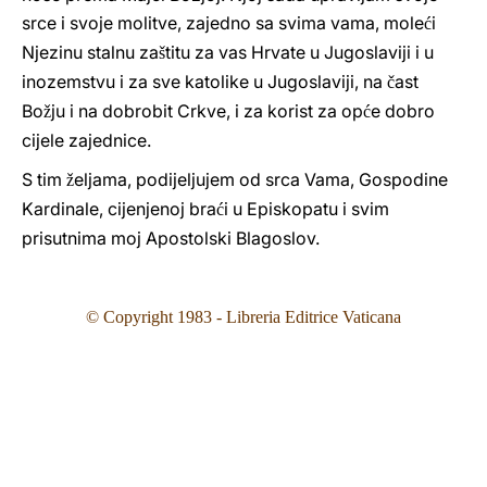
srce i svoje molitve, zajedno sa svima vama, mole
i
ć
Njezinu stalnu za
titu za vas Hrvate u Jugoslaviji i u
š
inozemstvu i za sve katolike u Jugoslaviji, na
ast
č
Bo
ju i na dobrobit Crkve, i za korist za op
e dobro
ž
ć
cijele zajednice.
S tim
eljama, podijeljujem od srca Vama, Gospodine
ž
Kardinale, cijenjenoj bra
i u Episkopatu i svim
ć
prisutnima moj Apostolski Blagoslov.
© Copyright 1983 - Libreria Editrice Vaticana