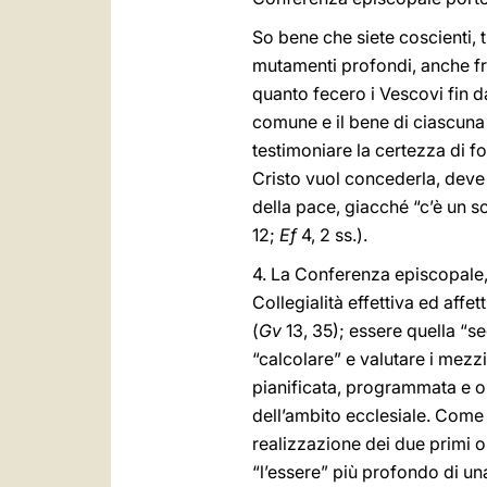
So bene che siete coscienti, 
mutamenti profondi, anche fra
quanto fecero i Vescovi fin d
comune e il bene di ciascuna 
testimoniare la certezza di f
Cristo vuol concederla, deve 
della pace, giacché “c’è un sol
12;
Ef
4, 2 ss.).
4. La Conferenza episcopale, c
Collegialità effettiva ed affe
(
Gv
13, 35); essere quella “s
“calcolare” e valutare i mezzi
pianificata, programmata e or
dell’ambito ecclesiale. Come è
realizzazione dei due primi ob
“l’essere” più profondo di u