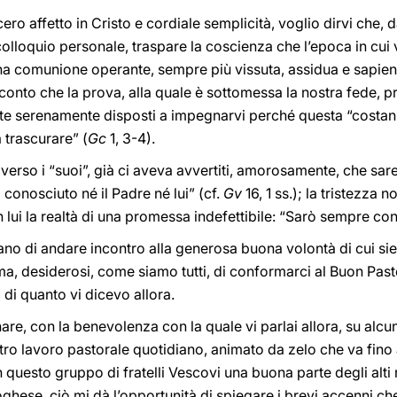
ro affetto in Cristo e cordiale semplicità, voglio dirvi che, d
colloquio personale, traspare la coscienza che l’epoca in cui
a comunione operante, sempre più vissuta, assidua e sapient
 conto che la prova, alla quale è sottomessa la nostra fede, 
siete serenamente disposti a impegnarvi perché questa “cost
a trascurare” (
Gc
1, 3-4).
verso i “suoi”, già ci aveva avvertiti, amorosamente, che sar
conosciuto né il Padre né lui” (cf.
Gv
16, 1 ss.); la tristezza 
 lui la realtà di una promessa indefettibile: “Sarò sempre con
ano di andare incontro alla generosa buona volontà di cui si
ima, desiderosi, come siamo tutti, di conformarci al Buon Past
o di quanto vi dicevo allora.
nare, con la benevolenza con la quale vi parlai allora, su alc
ro lavoro pastorale quotidiano, animato da zelo che va fino a
n questo gruppo di fratelli Vescovi una buona parte degli alti 
ese, ciò mi dà l’opportunità di spiegare i brevi accenni che