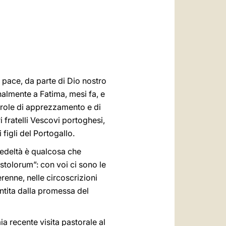
العربيّة
中文
LATINE
e pace, da parte di Dio nostro
nalmente a Fatima, mesi fa, e
parole di apprezzamento e di
i fratelli Vescovi portoghesi,
figli del Portogallo.
fedeltà è qualcosa che
ostolorum”: con voi ci sono le
erenne, nelle circoscrizioni
antita dalla promessa del
ia recente visita pastorale al