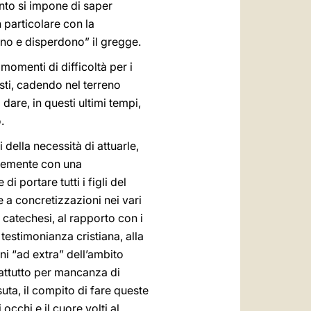
anto si impone di saper
n particolare con la
cono e disperdono” il gregge.
 momenti di difficoltà per i
esti, cadendo nel terreno
are, in questi ultimi tempi,
.
 della necessità di attuarle,
ntemente con una
i portare tutti i figli del
 a concretizzazioni nei vari
 catechesi, al rapporto con i
i testimonianza cristiana, alla
oni “ad extra” dell’ambito
prattutto per mancanza di
uta, il compito di fare queste
occhi e il cuore volti al