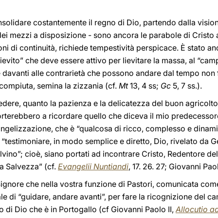
nsolidare costantemente il regno di Dio, partendo dalla vision
dei mezzi a disposizione - sono ancora le parabole di Cristo a
ni di continuità, richiede tempestività perspicace. È stato a
 “lievito” che deve essere attivo per lievitare la massa, al “c
 davanti alle contrarietà che possono andare dal tempo non 
compiuta, semina la zizzania (cf.
Mt
13, 4 ss;
Gc
5, 7 ss.).
dere, quanto la pazienza e la delicatezza del buon agricoltor
rterebbero a ricordare quello che diceva il mio predecessor
angelizzazione, che è “qualcosa di ricco, complesso e dinami
l “testimoniare, in modo semplice e diretto, Dio, rivelato da Ge
alvino”; cioè, siano portati ad incontrare Cristo, Redentore d
lla Salvezza” (cf.
Evangelii Nuntiandi
, 17. 26. 27; Giovanni Paol
 Signore che nella vostra funzione di Pastori, comunicata co
le di “guidare, andare avanti”, per fare la ricognizione del c
o di Dio che è in Portogallo (cf Giovanni Paolo II,
Allocutio a