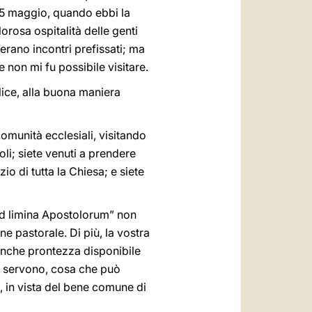
15 maggio, quando ebbi la
lorosa ospitalità delle genti
erano incontri prefissati; ma
 non mi fu possibile visitare.
lice, alla buona maniera
 comunità ecclesiali, visitando
li; siete venuti a prendere
o di tutta la Chiesa; e siete
“ad limina Apostolorum” non
dine pastorale. Di più, la vostra
 anche prontezza disponibile
la servono, cosa che può
, in vista del bene comune di