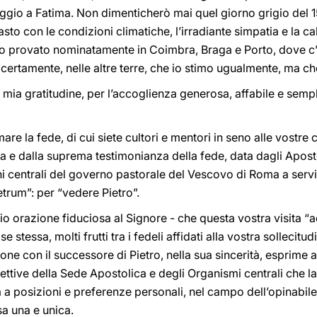
aggio a Fatima. Non dimenticherò mai quel giorno grigio del 
asto con le condizioni climatiche, l’irradiante simpatia e la ca
’ho provato nominatamente in Coimbra, Braga e Porto, dove c’
 certamente, nelle altre terre, che io stimo ugualmente, ma che
 mia gratitudine, per l’accoglienza generosa, affabile e semp
mare la fede, di cui siete cultori e mentori in seno alle vostre
za e dalla suprema testimonianza della fede, data dagli Aposto
i centrali del governo pastorale del Vescovo di Roma a servizi
etrum”: per “vedere Pietro”.
io orazione fiduciosa al Signore - che questa vostra visita 
e stessa, molti frutti tra i fedeli affidati alla vostra sollecitu
ne con il successore di Pietro, nella sua sincerità, esprime
rettive della Sede Apostolica e degli Organismi centrali che 
a a posizioni e preferenze personali, nel campo dell’opinabile
sa una e unica.