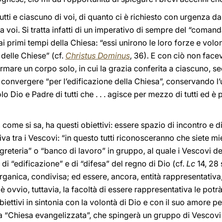
tutti e ciascuno di voi, di quanto ci è richiesto con urgenza 
 voi. Si tratta infatti di un imperativo di sempre del “coman
ai primi tempi della Chiesa: “essi unirono le loro forze e vol
delle Chiese” (cf.
Christus Dominus
, 36). E con ciò non face
ormare un corpo solo, in cui la grazia conferita a ciascuno, s
convergere “per l’edificazione della Chiesa”, conservando l’un
o Dio e Padre di tutti che . . . agisce per mezzo di tutti ed è p
ome si sa, ha questi obiettivi: essere spazio di incontro e di
ttiva tra i Vescovi: “in questo tutti riconosceranno che siete mi
egreteria” o “banco di lavoro” in gruppo, al quale i Vescovi 
 di “edificazione” e di “difesa” del regno di Dio (cf.
Lc
14, 28 
ganica, condivisa; ed essere, ancora, entità rappresentativa,
 ovvio, tuttavia, la facoltà di essere rappresentativa le potr
iettivi in sintonia con la volontà di Dio e con il suo amore pe
na “Chiesa evangelizzata”, che spingerà un gruppo di Vescov