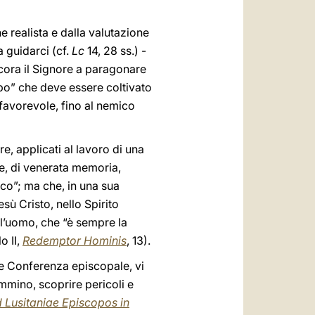
e realista e dalla valutazione
 guidarci (cf.
Lc
14, 28 ss.) -
ncora il Signore a paragonare
ampo” che deve essere coltivato
favorevole, fino al nemico
e, applicati al lavoro di una
e, di venerata memoria,
co”; ma che, in una sua
sù Cristo, nello Spirito
ell’uomo, che “è sempre la
o II,
Redemptor Hominis
, 13).
me Conferenza episcopale, vi
ammino, scoprire pericoli e
d Lusitaniae Episcopos in