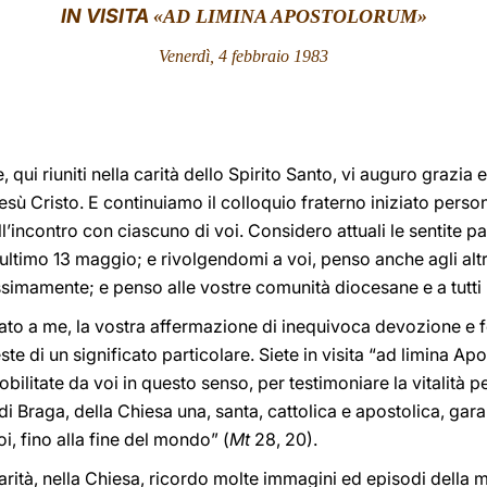
IN VISITA
«AD LIMINA APOSTOLORUM»
Venerdì, 4 febbraio 1983
 qui riuniti nella carità dello Spirito Santo, vi auguro grazia 
sù Cristo. E continuiamo il colloquio fraterno iniziato perso
ll’incontro con ciascuno di voi. Considero attuali le sentite 
’ultimo 13 maggio; e rivolgendomi a voi, penso anche agli altr
simamente; e penso alle vostre comunità diocesane e a tutti i 
to a me, la vostra affermazione di inequivoca devozione e 
ste di un significato particolare. Siete in visita “ad limina Ap
ilitate da voi in questo senso, per testimoniare la vitalità p
di Braga, della Chiesa una, santa, cattolica e apostolica, gar
, fino alla fine del mondo” (
Mt
28, 20).
arità, nella Chiesa, ricordo molte immagini ed episodi della m