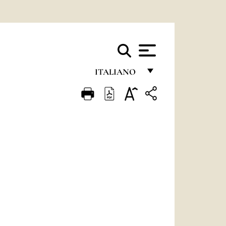
ITALIANO
FRANÇAIS
ENGLISH
ITALIANO
PORTUGUÊS
ESPAÑOL
DEUTSCH
POLSKI