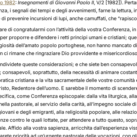
io 1982
:
Insegnamenti di Giovanni Paolo II
, V/2 [1982]). Pert
, i segnali dei tempi e degli avvenimenti, farne la lettura, i
e di prevenire incursioni di lupi, anche camuffati, che “rapis
iare di congratularmi con l’attività della vostra Conferenza, in
 per proporre e difendere i retti principi umani e cristiani; qu
giosità dell’amato popolo portoghese, non hanno mancato di d
 non ci rimane che ringraziare Dio provvidente e misericordioso
condividete queste considerazioni; e che siete ben consapevoli
 consapevoli, soprattutto, della necessità di animare costa
atica cristiana e la vita sacramentale delle vostre comunità e d
risto, Redentore dell’uomo. E sarebbe il momento di scendere
cifica, come Conferenza episcopale: dalla vita liturgica, alla
 nella pastorale, al servizio della carità, all’impegno sociale d
iovani e degli emigranti, alla religiosità popolare, alle relazi
renze contro le quali lottate, per attendere a tutto questo, so
. Affido alla vostra sapienza, arricchita dall’esperienza viss
rete priorità ad un’urgente pastorale delle vocazioni, con gli 