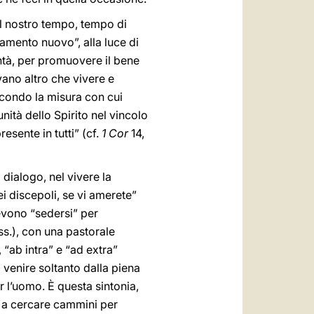
dal nostro tempo, tempo di
damento nuovo”, alla luce di
ontà, per promuovere il bene
vano altro che vivere e
econdo la misura con cui
ità dello Spirito nel vincolo
resente in tutti” (cf.
1 Cor
14,
 dialogo, nel vivere la
ei discepoli, se vi amerete”
devono “sedersi” per
ss.), con una pastorale
 “ab intra” e “ad extra”
à venire soltanto dalla piena
r l’uomo. È questa sintonia,
i a cercare cammini per