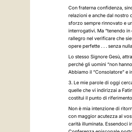
Con fraterna confidenza, since
relazioni e anche dal nostro 
sforzo sempre rinnovato e un
interrogativi. Ma “tenendo in
rallegro nel verificare che 
opere perfette . . . senza null
Lo stesso Signore Gesù, attra
perché gli uomini “non hanno 
Abbiamo il “Consolatore” e in
3. Le mie parole di oggi cerc
quelle che vi indirizzai a Fat
costituì il punto di riferiment
Non è mia intenzione di ritor
con maggior acutezza al vost
carità illuminata. Essendoci i
Conferenza episcopale portogh