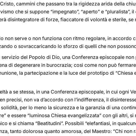
Cristo, cammini che passano tra la rigidezza arida della chius
tivismo che si suppone “impegnato”, “aperto” e “pluralista”, i
à disintegratore di forze, fiaccatore di volontà e sterile, se 
do non serve o non funziona con ritmo regolare, in accordo co
azzando o sovraccaricando lo sforzo di quelli che non posson
l servizio del Popolo di Dio, una Conferenza episcopale non 
pena di degenerare in burocrazia; così come non può fermare,
unione, la partecipazione e la luce del prototipo di “Chiesa 
eltà a se stessa, in una Conferenza episcopale, in cui ogni
n precisi, non va d’accordo con l’indifferenza, il disinteresse
 solidità, per lo meno la sicurezza e la garanzia di una contin
e” e essere “luminosa Chiesa evangelizzata” con gli altri, si 
co e si chiama “Beatitudini”. Possibili “elefantiasi, in qualcun
enza, tanto dolorosa quanto amorosa, del Maestro: “Chi non 