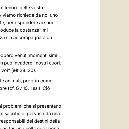
al tenore delle vostre
 viviamo richiede da noi uno
e, per rispondere ai suoi
produce la costanza” mi
anza sia accompagnata da
ebbero venuti momenti simili,
non può invadere i nostri cuori.
 voi” (
Mt
28, 20).
ete animati, proprio come
ore (cf.
Gv
10, 1 ss.). Ciò
uni problemi che si presentano
l sacrificio, pervaso da una
responsabili dei destini della
 ne feci in quella occasione.