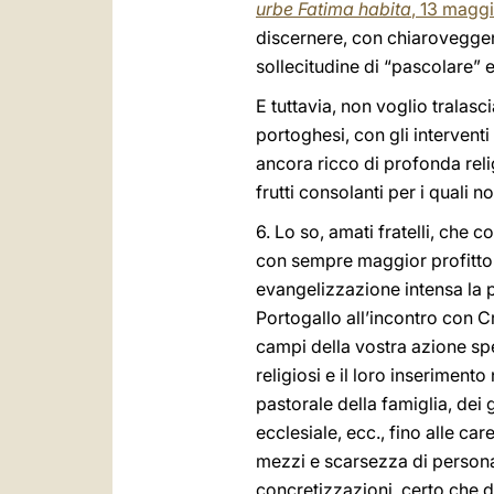
urbe Fatima habita
, 13 magg
discernere, con chiaroveggenza
sollecitudine di “pascolare” 
E tuttavia, non voglio tralasc
portoghesi, con gli interventi
ancora ricco di profonda reli
frutti consolanti per i quali
6. Lo so, amati fratelli, che 
con sempre maggior profitto;
evangelizzazione intensa la pr
Portogallo all’incontro con C
campi della vostra azione spe
religiosi e il loro inserimento
pastorale della famiglia, dei g
ecclesiale, ecc., fino alle ca
mezzi e scarsezza di personale
concretizzazioni, certo che da