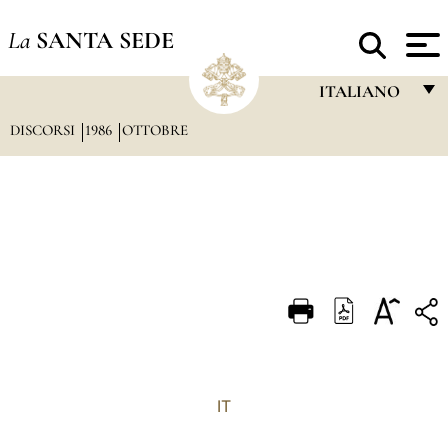
La
SANTA SEDE
ITALIANO
DISCORSI
1986
OTTOBRE
FRANÇAIS
ENGLISH
ITALIANO
PORTUGUÊS
ESPAÑOL
DEUTSCH
POLSKI
العربيّة
IT
中文