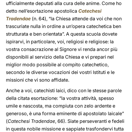
ufficialmente deputati alla cura delle anime. Come ho
detto nell’esortazione apostolica
Catechesi
Tradendae
(n. 64), “la Chiesa attende da voi che non
trascuriate nulla in ordine a un’opera catechetica ben
strutturata e ben orientata”. A questa scuola dovete
ispirarvi, in particolare, voi, religiosi e religiose: la
vostra consacrazione al Signore vi renda ancor più
disponibili al servizio della Chiesa e vi prepari nel
miglior modo possibile al compito catechetico,
secondo le diverse vocazioni dei vostri Istituti e le
missioni che vi sono affidate.
Anche a voi, catechisti laici, dico con le stesse parole
della citata esortazione: “la vostra attività, spesso
umile e nascosta, ma compiuta con zelo ardente e
generoso, è una forma eminente di apostolato laicale”
(
Catechesi Tradendae
, 66). Siate perseveranti e fedeli
in questa nobile missione e sappiate trasfondervi tutta