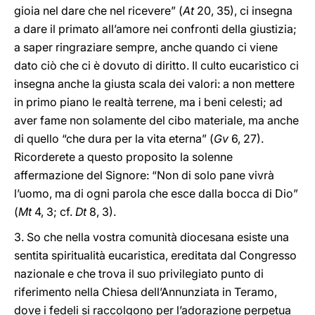
gioia nel dare che nel ricevere” (
At
20, 35), ci insegna
a dare il primato all’amore nei confronti della giustizia;
a saper ringraziare sempre, anche quando ci viene
dato ciò che ci è dovuto di diritto. Il culto eucaristico ci
insegna anche la giusta scala dei valori: a non mettere
in primo piano le realtà terrene, ma i beni celesti; ad
aver fame non solamente del cibo materiale, ma anche
di quello “che dura per la vita eterna” (
Gv
6, 27).
Ricorderete a questo proposito la solenne
affermazione del Signore: “Non di solo pane vivrà
l’uomo, ma di ogni parola che esce dalla bocca di Dio”
(
Mt
4, 3; cf.
Dt
8, 3).
3. So che nella vostra comunità diocesana esiste una
sentita spiritualità eucaristica, ereditata dal Congresso
nazionale e che trova il suo privilegiato punto di
riferimento nella Chiesa dell’Annunziata in Teramo,
dove i fedeli si raccolgono per l’adorazione perpetua