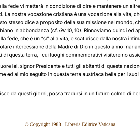
 alla fede vi metterà in condizione di dire e mantenere un altret
ti. La nostra vocazione cristiana è una vocazione alla vita, che
isto stesso dice a proposito della sua missione nel mondo, che
abbiano in abbondanza (cf.
Gv
10, 10). Rinnoviamo quindi ed 
alla fede, che è un “sì” alla vita, e scaturisce dalla nostra in
olare intercessione della Madre di Dio in questo anno marian
i di questa terra, i cui luoghi commemorativi visiteremo ass
uore lei, signor Presidente e tutti gli abitanti di questa nazione
e ed al mio seguito in questa terra austriaca bella per i suoi
sce da questi giorni, possa tradursi in un futuro colmo di bene
© Copyright 1988 - Libreria Editrice Vaticana