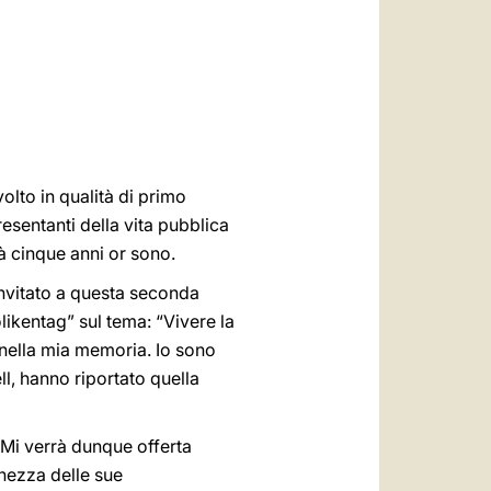
العربيّة
中文
LATINE
olto in qualità di primo
resentanti della vita pubblica
ià cinque anni or sono.
invitato a questa seconda
likentag” sul tema: “Vivere la
 nella mia memoria. Io sono
ll, hanno riportato quella
 Mi verrà dunque offerta
chezza delle sue