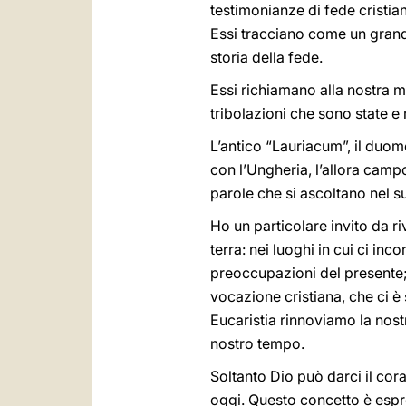
testimonianze di fede cristian
Essi tracciano come un grande
storia della fede.
Essi richiamano alla nostra me
tribolazioni che sono state 
L’antico “Lauriacum”, il duomo
con l’Ungheria, l’allora camp
parole che si ascoltano nel 
Ho un particolare invito da riv
terra: nei luoghi in cui ci in
preoccupazioni del presente;
vocazione cristiana, che ci è
Eucaristia rinnoviamo la nost
nostro tempo.
Soltanto Dio può darci il cor
oggi. Questo concetto è espres