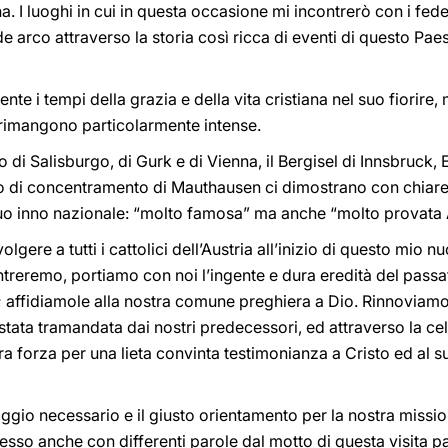
a. I luoghi in cui in questa occasione mi incontrerò con i fedel
 arco attraverso la storia così ricca di eventi di questo Pae
nte i tempi della grazia e della vita cristiana nel suo fiorire
e rimangono particolarmente intense.
 di Salisburgo, di Gurk e di Vienna, il Bergisel di Innsbruck, 
o di concentramento di Mauthausen ci dimostrano con chiarezz
suo inno nazionale: “molto famosa” ma anche “molto provata A
olgere a tutti i cattolici dell’Austria all’inizio di questo mio
contreremo, portiamo con noi l’ingente e dura eredità del passa
 affidiamole alla nostra comune preghiera a Dio. Rinnoviamo l
 stata tramandata dai nostri predecessori, ed attraverso la ce
ra forza per una lieta convinta testimonianza a Cristo ed al 
aggio necessario e il giusto orientamento per la nostra missio
so anche con differenti parole dal motto di questa visita past