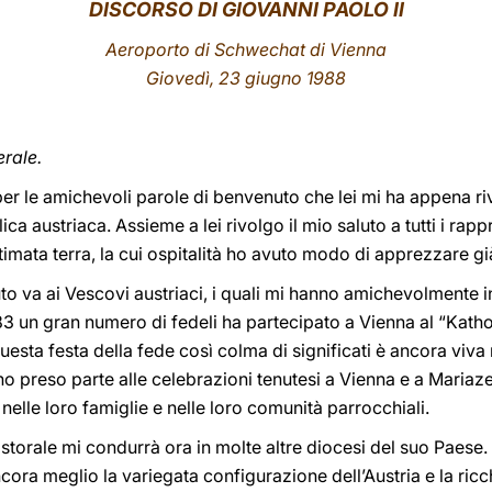
DISCORSO DI GIOVANNI PAOLO II
Aeroporto di Schwechat di Vienna
Giovedì, 23 giugno 1988
erale.
per le amichevoli parole di benvenuto che lei mi ha appena riv
a austriaca. Assieme a lei rivolgo il mio saluto a tutti i rapp
 stimata terra, la cui ospitalità ho avuto modo di apprezzare g
uto va ai Vescovi austriaci, i quali mi hanno amichevolmente 
983 un gran numero di fedeli ha partecipato a Vienna al “Katho
esta festa della fede così colma di significati è ancora viva
no preso parte alle celebrazioni tenutesi a Vienna e a Mariaze
 nelle loro famiglie e nelle loro comunità parrocchiali.
torale mi condurrà ora in molte altre diocesi del suo Paese.
cora meglio la variegata configurazione dell’Austria e la ric