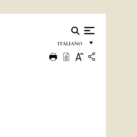
ITALIANO
FRANÇAIS
ENGLISH
ITALIANO
PORTUGUÊS
ESPAÑOL
DEUTSCH
POLSKI