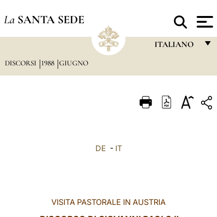
La
SANTA SEDE
ITALIANO
DISCORSI
1988
GIUGNO
FRANÇAIS
ENGLISH
ITALIANO
PORTUGUÊS
ESPAÑOL
DE
-
IT
DEUTSCH
POLSKI
العربيّة
VISITA PASTORALE IN AUSTRIA
中文