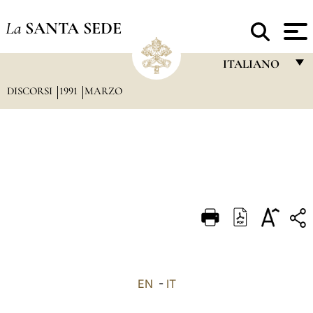
La
SANTA SEDE
ITALIANO
DISCORSI
1991
MARZO
FRANÇAIS
ENGLISH
ITALIANO
PORTUGUÊS
ESPAÑOL
DEUTSCH
POLSKI
العربيّة
EN
-
IT
中文