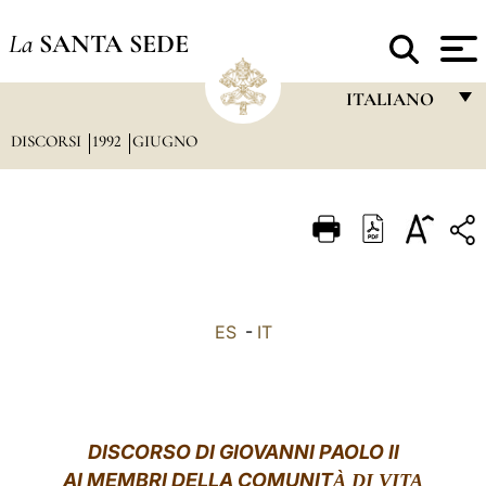
La
SANTA SEDE
ITALIANO
DISCORSI
1992
GIUGNO
FRANÇAIS
ENGLISH
ITALIANO
PORTUGUÊS
ESPAÑOL
ES
-
IT
DEUTSCH
POLSKI
العربيّة
DISCORSO DI GIOVANNI PAOLO II
AI MEMBRI DELLA COMUNIT
À DI VITA
中文