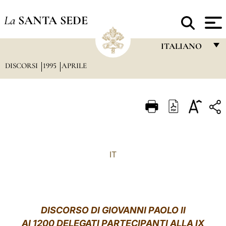
La
SANTA SEDE
ITALIANO
DISCORSI
1995
APRILE
FRANÇAIS
ENGLISH
ITALIANO
PORTUGUÊS
ESPAÑOL
IT
DEUTSCH
POLSKI
العربيّة
DISCORSO DI GIOVANNI PAOLO II
AI 1200 DELEGATI PARTECIPANTI ALLA IX
中文