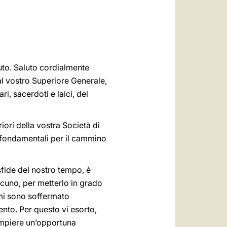
العربيّة
中文
LATINE
tuto. Saluto cordialmente
al vostro Superiore Generale,
, sacerdoti e laici, del
riori della vostra Società di
i fondamentali per il cammino
fide del nostro tempo, è
cuno, per metterlo in grado
 mi sono soffermato
nto. Per questo vi esorto,
ompiere un’opportuna