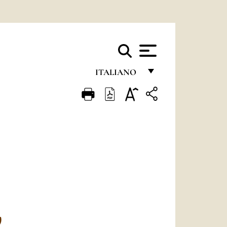
ITALIANO
FRANÇAIS
ENGLISH
ITALIANO
PORTUGUÊS
ESPAÑOL
DEUTSCH
POLSKI
)