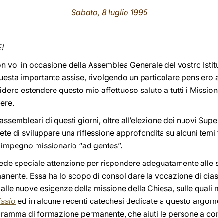
Sabato, 8 luglio 1995
E!
con voi in occasione della Assemblea Generale del vostro Isti
uesta importante assise, rivolgendo un particolare pensiero 
ro estendere questo mio affettuoso saluto a tutti i Missionari
tere.
 assembleari di questi giorni, oltre all’elezione dei nuovi Supe
nete di sviluppare una riflessione approfondita su alcuni tem
uo impegno missionario “ad gentes”.
iede speciale attenzione per rispondere adeguatamente alle s
anente. Essa ha lo scopo di consolidare la vocazione di cias
alle nuove esigenze della missione della Chiesa, sulle quali
ssio
ed in alcune recenti catechesi dedicate a questo argome
ogramma di formazione permanente, che aiuti le persone a c