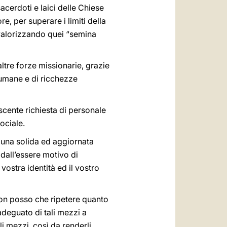
acerdoti e laici delle Chiese
e, per superare i limiti della
, valorizzando quei “semina
altre forze missionarie, grazie
 umane e di ricchezze
escente richiesta di personale
ociale.
d una solida ed aggiornata
 dall’essere motivo di
ostra identità ed il vostro
non posso che ripetere quanto
 adeguato di tali mezzi a
i mezzi, così da renderli