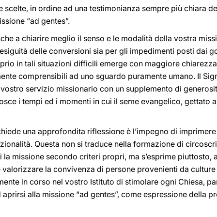
e scelte, in ordine ad una testimonianza sempre più chiara del
issione “ad gentes”.
he a chiarire meglio il senso e le modalità della vostra miss
 l’esiguità delle conversioni sia per gli impedimenti posti dai g
rio in tali situazioni difficili emerge con maggiore chiarezza
ente comprensibili ad uno sguardo puramente umano. Il Sig
e il vostro servizio missionario con un supplemento di generosi
osce i tempi ed i momenti in cui il seme evangelico, gettato a
hiede una approfondita riflessione è l’impegno di imprimere 
zionalità. Questa non si traduce nella formazione di circoscr
i la missione secondo criteri propri, ma s’esprime piuttosto, 
e valorizzare la convivenza di persone provenienti da culture 
ente in corso nel vostro Istituto di stimolare ogni Chiesa, pa
aprirsi alla missione “ad gentes”, come espressione della prop