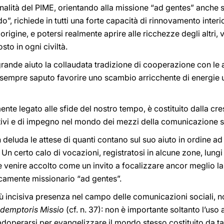
onalità del PIME, orientando alla missione “ad gentes” anche s
, richiede in tutti una forte capacità di rinnovamento interior
 origine, e potersi realmente aprire alle ricchezze degli altri
sto in ogni civiltà.
 grande aiuto la collaudata tradizione di cooperazione con le 
 ha sempre saputo favorire uno scambio arricchente di energie
mente legato alle sfide del nostro tempo, è costituito dalla cr
ivi e di impegno nel mondo dei mezzi della comunicazione s
n deluda le attese di quanti contano sul suo aiuto in ordine a
Un certo calo di vocazioni, registratosi in alcune zone, lungi
enire accolto come un invito a focalizzare ancor meglio la v
camente missionario “ad gentes”.
ù incisiva presenza nel campo delle comunicazioni sociali, 
demptoris Missio
(cf. n. 37): non è importante soltanto l’uso
operarsi per evangelizzare il mondo stesso costituito da tal