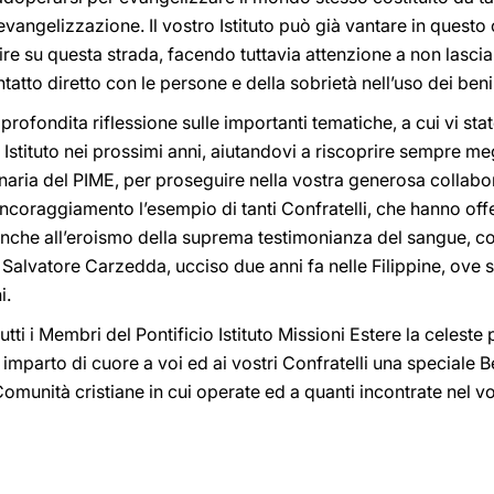
i evangelizzazione. Il vostro Istituto può già vantare in ques
re su questa strada, facendo tuttavia attenzione a non lasciar
atto diretto con le persone e della sobrietà nell’uso dei ben
pprofondita riflessione sulle importanti tematiche, a cui vi sta
 Istituto nei prossimi anni, aiutandovi a riscoprire sempre me
sionaria del PIME, per proseguire nella vostra generosa collab
 incoraggiamento l’esempio di tanti Confratelli, che hanno offe
anche all’eroismo della suprema testimonianza del sangue, c
 Salvatore Carzedda, ucciso due anni fa nelle Filippine, ove 
i.
utti i Membri del Pontificio Istituto Missioni Estere la celest
, imparto di cuore a voi ed ai vostri Confratelli una speciale
Comunità cristiane in cui operate ed a quanti incontrate nel 