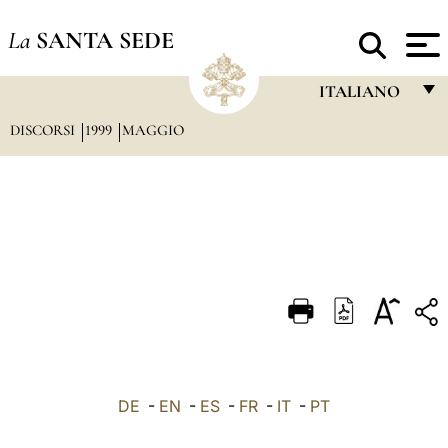
La
SANTA SEDE
ITALIANO
DISCORSI
1999
MAGGIO
FRANÇAIS
ENGLISH
ITALIANO
PORTUGUÊS
ESPAÑOL
DEUTSCH
POLSKI
العربيّة
DE
-
EN
-
ES
-
FR
-
IT
-
PT
中文