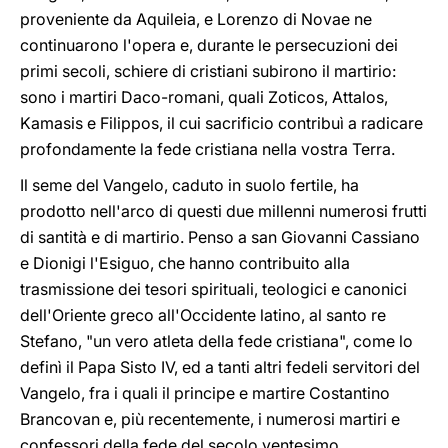
proveniente da Aquileia, e Lorenzo di Novae ne
continuarono l'opera e, durante le persecuzioni dei
primi secoli, schiere di cristiani subirono il martirio:
sono i martiri Daco-romani, quali Zoticos, Attalos,
Kamasis e Filippos, il cui sacrificio contribuì a radicare
profondamente la fede cristiana nella vostra Terra.
Il seme del Vangelo, caduto in suolo fertile, ha
prodotto nell'arco di questi due millenni numerosi frutti
di santità e di martirio. Penso a san Giovanni Cassiano
e Dionigi l'Esiguo, che hanno contribuito alla
trasmissione dei tesori spirituali, teologici e canonici
dell'Oriente greco all'Occidente latino, al santo re
Stefano, "un vero atleta della fede cristiana", come lo
definì il Papa Sisto IV, ed a tanti altri fedeli servitori del
Vangelo, fra i quali il principe e martire Costantino
Brancovan e, più recentemente, i numerosi martiri e
confessori della fede del secolo ventesimo.