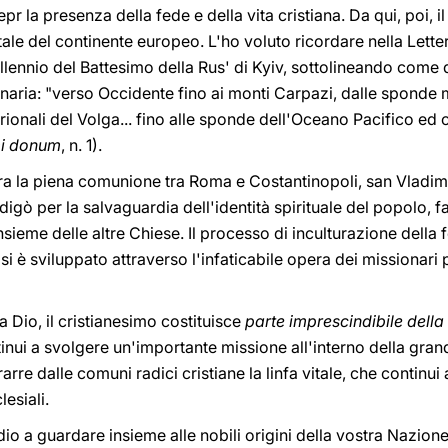
epr la presenza della fede e della vita cristiana. Da qui, poi, i
ntale del continente europeo. L'ho voluto ricordare nella Lett
llennio del Battesimo della Rus' di Kyiv, sottolineando come d
naria: "verso Occidente fino ai monti Carpazi, dalle sponde m
ionali del Volga... fino alle sponde dell'Oceano Pacifico ed olt
i donum
, n. 1).
era la piena comunione tra Roma e Costantinopoli, san Vladi
odigò per la salvaguardia dell'identità spirituale del popolo,
insieme delle altre Chiese. Il processo di inculturazione della 
 si è sviluppato attraverso l'infaticabile opera dei missionari
a Dio, il cristianesimo costituisce
parte imprescindibile della t
tinui a svolgere un'importante missione all'interno della gran
arre dalle comuni radici cristiane la linfa vitale, che continui 
lesiali.
ddio a guardare insieme alle nobili origini della vostra Nazione