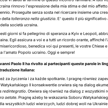
raina rinnovo l'espressione della mia stima e del mio affetto
illennio. Proseguite senza sosta nel ricercare insieme una cre
 della
tolleranza nella giustizia
. E' questo il più significati
 della società ucraina.
sti giorni si fa pellegrino di speranza a Kyiv e Leopoli, abbra
ina. Egli assicura a voi e a tutti un ricordo orante, affinché l
 misericordioso, benedica voi qui presenti, le vostre Chiese e
ga l'amato Popolo ucraino. Oggi e sempre!
vanni Paolo II ha rivolto ai partecipanti queste parole in li
traduzione italiana:
 za życzenia i za każde spotkanie. I pragnę równiez zapewn
Watykańskiego II konsekwentie orwiera się na dialog ekumen
s redintegratio
. Otwiera się również na dialog z wszystkimi re
ra aetate
. Pragnę ażeby te wskazania Soboru Watykańskiego
 dla wszystkich ludzi wierzcych, ludzi dobrej woli na Ukrai