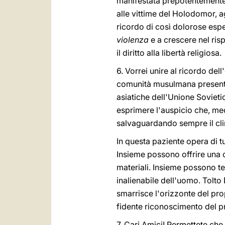
manifestata prepotentemente 
alle vittime del Holodomor, ag
ricordo di così dolorose espe
violenza
e a crescere nel ris
il diritto alla libertà religiosa.
6. Vorrei unire al ricordo dell
comunità musulmana presente i
asiatiche dell'Unione Sovietic
esprimere l'auspicio che, med
salvaguardando sempre il clim
In questa paziente opera di t
Insieme possono offrire una ch
materiali. Insieme possono t
inalienabile dell'uomo. Tolto
smarrisce l'orizzonte del pro
fidente riconoscimento del p
7. Cari Amici! Permettete che c