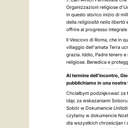
Organizzazioni religiose d'Uc
in questo storico inizio di m
della
religiosità nella libertà
e
offrire al progresso integrale
Il Vescovo di Roma, che in que
villaggio dell'amata Terra ucra
grazia. Iddio, Padre tenero e
religiose. Benedica e proteg
Al termine dell'incontro, Gio
pubblichiamo in una nostra 
Chciałbym podziękować za też
idąc za wskazaniami Soboru 
Sobór w Dokumencie
Unitati
czytamy w dokumencie
Nost
dla wszystkich chrześcijan i