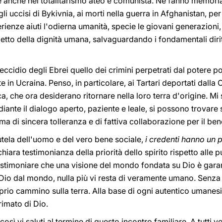
anche nel totalitarismo ateo e comunista. Ne fanno memoria 
li uccisi di Bykivnia, ai morti nella guerra in Afghanistan, per 
rienze aiuti l'odierna umanità, specie le giovani generazioni
petto della dignità umana, salvaguardando i fondamentali diritt
'eccidio degli Ebrei quello dei crimini perpetrati dal potere po
n Ucraina. Penso, in particolare, ai Tartari deportati dalla
a, che ora desiderano ritornare nella loro terra d'origine. Mi 
iante il dialogo aperto, paziente e leale, si possono trovare
a di sincera tolleranza e di fattiva collaborazione per il b
utela dell'uomo e del vero bene sociale,
i credenti hanno un 
iara testimonianza della priorità dello spirito rispetto alle p
estimoniare che una visione del mondo fondata su Dio è gara
 Dio dal mondo, nulla più vi resta di veramente umano. Senza 
prio cammino sulla terra. Alla base di ogni autentico umanes
rimato di Dio.
osì vi saluti al termine di questo incontro familiare. A tutti vo