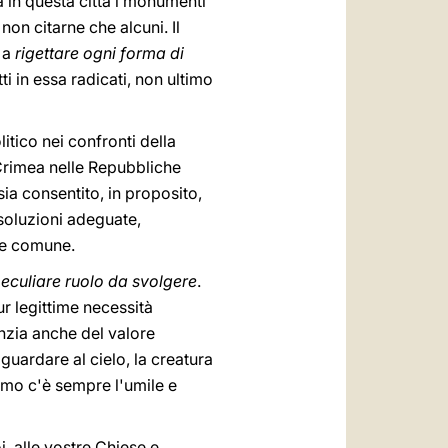
in questa città i monumenti
non citarne che alcuni. Il
, a
rigettare ogni forma di
i in essa radicati, non ultimo
litico nei confronti della
 Crimea nelle Repubbliche
sia consentito, in proposito,
 soluzioni adeguate,
ene comune.
peculiare ruolo da svolgere
.
ur legittime necessità
nzia anche del valore
guardare al cielo, la creatura
imo c'è sempre l'umile e
i, alle vostre Chiese e