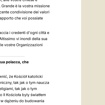
. Grande è la vostra missione
scente condivisione dei valori
vo apporto che voi possiate
ccia i credenti d'ogni città e
'Altissimo vi inondi della sua
 le vostre Organizzazioni
ngua polacca, che
ić, że Kościół katolicki
iczny, tak jak o tym naucza
ligiami, tak jak o tym
 II Kościoła byly światłem
nie w dążeniu do budowania