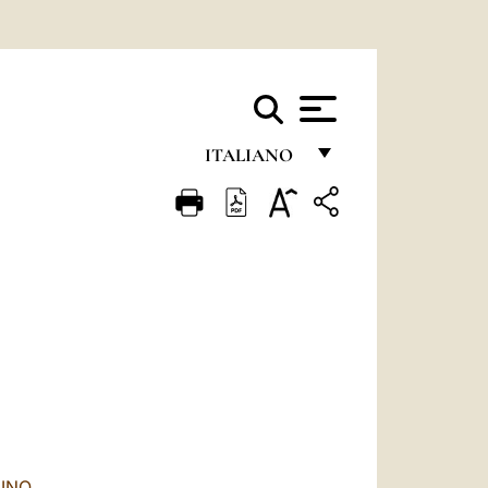
ITALIANO
FRANÇAIS
ENGLISH
ITALIANO
PORTUGUÊS
ESPAÑOL
DEUTSCH
POLSKI
AINO