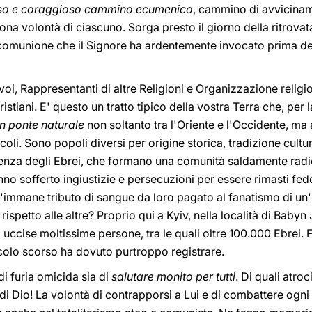
oso e coraggioso cammino ecumenico
, cammino di avvicinam
na volontà di ciascuno. Sorga presto il giorno della ritrovata
a comunione che il Signore ha ardentemente invocato prima del
a voi, Rappresentanti di altre Religioni e Organizzazione relig
ristiani. E' questo un tratto tipico della vostra Terra che, per
un ponte naturale
non soltanto tra l'Oriente e l'Occidente, ma 
oli. Sono popoli diversi per origine storica, tradizione cultur
senza degli Ebrei, che formano una comunità saldamente radica
no sofferto ingiustizie e persecuzioni per essere rimasti fedel
 l'immane tributo di sangue da loro pagato al fanatismo di un
 rispetto alle altre? Proprio qui a Kyiv, nella località di Baby
 uccise moltissime persone, tra le quali oltre 100.000 Ebrei. F
secolo scorso ha dovuto purtroppo registrare.
di furia omicida sia di
salutare monito per tutti
. Di quali atr
 di Dio! La volontà di contrapporsi a Lui e di combattere ogni