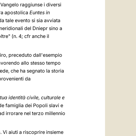
l Vangelo raggiunse i diversi
era apostolica
Euntes in
a tale evento si sia avviata
eridionali del Dniepr sino a
re" (n. 4; cfr anche il
miro, preceduto dall'esempio
 favorendo allo stesso tempo
fede, che ha segnato la storia
 provenienti da
ua identità civile, culturale e
de famiglia dei Popoli slavi e
ad irrorare nel terzo millennio
. Vi aiuti a riscoprire insieme