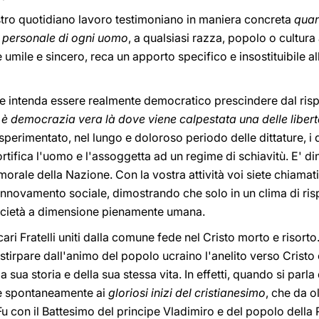
ostro quotidiano lavoro testimoniano in maniera concreta
quant
tà personale di ogni uomo
, a qualsiasi razza, popolo o cultura
umile e sincero, reca un apporto specifico e insostituibile a
intenda essere realmente democratico prescindere dal rispet
 è democrazia vera là dove viene calpestata una delle liber
sperimentato, nel lungo e doloroso periodo delle dittature, i d
tifica l'uomo e l'assoggetta ad un regime di schiavitù. E' din
morale della Nazione. Con la vostra attività voi siete chiamat
innovamento sociale, dimostrando che solo in un clima di rispet
società a dimensione pienamente umana.
cari Fratelli uniti dalla comune fede nel Cristo morto e risort
stirpare dall'animo del popolo ucraino l'anelito verso Cristo 
sua storia e della sua stessa vita. In effetti, quando si parla 
rre spontaneamente ai
gloriosi inizi del cristianesimo
, che da o
. Fu con il Battesimo del principe Vladimiro e del popolo della