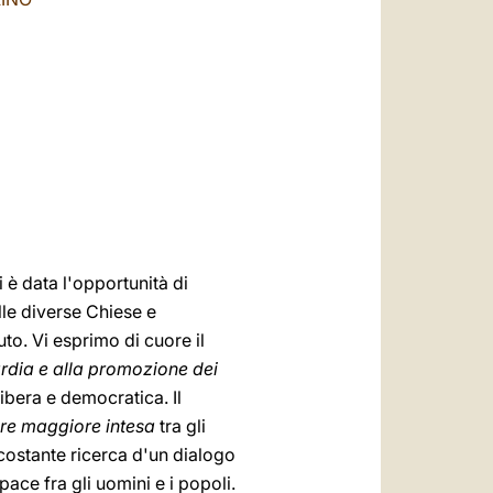
العربيّة
中文
LATINE
 è data l'opportunità di
lle diverse Chiese e
uto. Vi esprimo di cuore il
rdia e alla promozione dei
libera e democratica. Il
re maggiore intesa
tra gli
 costante ricerca d'un dialogo
ace fra gli uomini e i popoli.