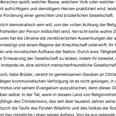
 Menschen spielt
, welcher Rasse, welchem Volk oder welcher 
mit aufrichtigem und demütigem Herzen praktiziert wird, lei
ur Förderung einer gerechten und brüderlichen Gesellschaft.
klich demokratisch sein will, von der vollen Achtung der Relig
reiheiten der Person mißachtet wird, herrscht keine wahre 
turen hat die Ukraine die zerstörerischen Auswirkungen der 
rniedrigt und einem Regime der Knechtschaft unterwirft. Ihr
en und moralischen Aufbaus der Nation. Durch eure Tätigkeit 
r Erneuerung der Gesellschaft zu leisten, indem ihr beweist,
t imstande ist, eine wirklich menschenfreundliche Gesellscha
h euch, liebe Brüder, vereint im gemeinsamen Glauben an Chris
tätigen kommunistischen Verfolgung ist es nicht gelungen, in
hristus und seinem Evangelium auszulöschen, denn dieser Gl
en selbst. In der Tat, wenn in diesem Land von Religionsfreih
nfänge des Christentums
, das seit über tausend Jahren seine 
 durch die Taufe des Fürsten Wladimir und des Volkes der Ru
d das christliche Leben seinen Anfang. Von da aus gelangt