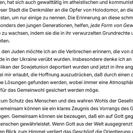
, hat sich auch gewalttätig im atheistischen und kommunist
ieser Stadt die Denkmäler an die Opfer von Holodomor, an di
istan, um nur einige zu nennen. Die Erinnerung an diese sc
sonders den jungen Generationen, helfen,
jede Form von Gew
u wachsen, indem sie die in ihr verwurzelten Grundrechte un
ellen.
den Juden möchte ich an die Verbrechen erinnern, die von 
 in der Ukraine verübt wurden. Insbesondere denke ich an d
bliken der Sowjetunion deportiert wurden und jetzt in ihre 
i mir erlaubt, die Hoffnung auszudrücken, daß durch einen 
ne Lösungen gefunden werden, wobei immer eine Atmosphär
 für das Gemeinwohl gesichert werden möge.
zum Schutz des Menschen und des wahren Wohls der Gesell
Gemeinsam können sie ein klares Zeugnis des Vorrangs des G
legen. Gemeinsam können sie bezeugen, daß ein auf Gott geg
nschen gewährleistet. Wenn Gott aus der Welt ausgegrenzt w
en Blick zum Himmel verliert das Geschöpf die Orientierung