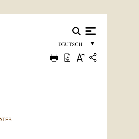
DEUTSCH
FRANÇAIS
ENGLISH
ITALIANO
PORTUGUÊS
ESPAÑOL
DEUTSCH
RATES
POLSKI