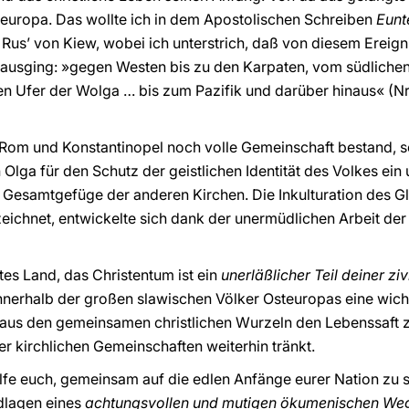
teuropa. Das wollte ich in dem Apostolischen Schreiben
Eunt
 Rus’ von Kiew, wobei ich unterstrich, daß von diesem Ereign
 ausging: »gegen Westen bis zu den Karpaten, vom südlichen
Ufer der Wolga … bis zum Pazifik und darüber hinaus« (Nr. 
.
n Rom und Konstantinopel noch volle Gemeinschaft bestand, se
 Olga für den Schutz der geistlichen Identität des Volkes ein
s Gesamtgefüge der anderen Kirchen. Die Inkulturation des G
zeichnet, entwickelte sich dank der unermüdlichen Arbeit der
tes Land, das Christentum ist ein
unerläßlicher Teil deiner ziv
innerhalb der großen slawischen Völker Osteuropas eine wic
 aus den gemeinsamen christlichen Wurzeln den Lebenssaft z
r kirchlichen Gemeinschaften weiterhin tränkt.
elfe euch, gemeinsam auf die edlen Anfänge eurer Nation zu s
dlagen eines
achtungsvollen und mutigen ökumenischen We