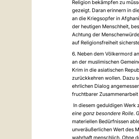
Religion bekämpfen zu müssen
gezeigt. Daran erinnern in d
an die Kriegsopfer in Afghan
der heutigen Menschheit, be
Achtung der Menschenwürde z
auf Religionsfreiheit sicherst
6. Neben dem Völkermord an 
an der muslimischen Gemeinde
Krim in die asiatischen Repu
zurückkehren wollen. Dazu se
ehrlichen Dialog angemesse
fruchtbarer Zusammenarbeit
In diesem geduldigen Werk 
eine ganz besondere Rolle
. 
materiellen Bedürfnissen ab
unveräußerlichen Wert des Me
wahrhaft menschlich. Ohne d