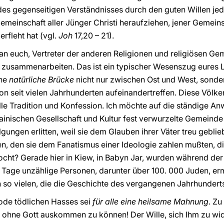
s gegenseitigen Verständnisses durch den guten Willen jed
einschaft aller Jünger Christi heraufziehen, jener Gemeinsc
rfleht hat (vgl.
Joh
17,20 – 21).
 an euch, Vertreter der anderen Religionen und religiösen Gem
n zusammenarbeiten. Das ist ein typischer Wesenszug eures 
ine
natürliche Brücke
nicht nur zwischen Ost und West, sond
chon seit vielen Jahrhunderten aufeinandertreffen. Diese Völk
elle Tradition und Konfession. Ich möchte auf die ständige A
rainischen Gesellschaft und Kultur fest verwurzelte Gemeinde
gungen erlitten, weil sie dem Glauben ihrer Väter treu gebli
n, den sie dem Fanatismus einer Ideologie zahlen mußten, d
ht? Gerade hier in Kiew, in Babyn Jar, wurden während der 
Tage unzählige Personen, darunter über 100. 000 Juden, erm
so vielen, die die Geschichte des vergangenen Jahrhundert
ode tödlichen Hasses sei
für alle eine heilsame Mahnung
. Zu
, ohne Gott auskommen zu können! Der Wille, sich Ihm zu wi