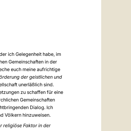
العربيّة
中文
LATINE
 der ich Gelegenheit habe, im
chen Gemeinschaften in der
reche euch meine aufrichtige
Förderung der geistlichen und
llschaft unerläßlich sind.
etzungen zu schaffen für eine
rchlichen Gemeinschaften
htbringenden Dialog. Ich
nd Völkern hinzuweisen.
 religiöse Faktor in der