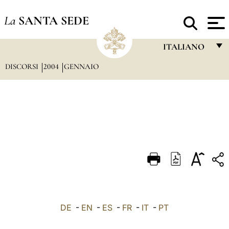
La
SANTA SEDE
ITALIANO
DISCORSI
2004
GENNAIO
FRANÇAIS
ENGLISH
ITALIANO
PORTUGUÊS
ESPAÑOL
DEUTSCH
POLSKI
العربيّة
DE
-
EN
-
ES
-
FR
-
IT
-
PT
中文