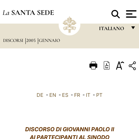
La
SANTA SEDE
ITALIANO
DISCORSI
2005
GENNAIO
FRANÇAIS
ENGLISH
ITALIANO
PORTUGUÊS
ESPAÑOL
DE
-
EN
-
ES
-
FR
-
IT
-
PT
DEUTSCH
POLSKI
العربيّة
DISCORSO DI GIOVANNI PAOLO II
AI PARTECIPANTI AL SINODO
中文